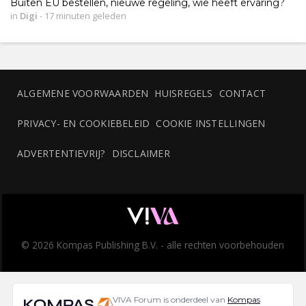
Buiten EU bestellen, nieuwe regeling, wie heeft ervaring?
in
Digi
-
17 minuten geleden
ALGEMENE VOORWAARDEN
HUISREGELS
CONTACT
PRIVACY- EN COOKIEBELEID
COOKIE INSTELLINGEN
ADVERTENTIEVRIJ?
DISCLAIMER
© 2026 Kompas Publishing B.V. - alle rechten voorbehouden
VIVA Forum is onderdeel van
Kompas