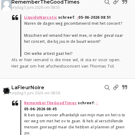
RememberTheGoodTimes
vrijdag 5 juni 2026 om 08:55
LiquidoNarcotic
schreef:
↑
05-06-2026 08:51
Waren de dagen weg gecombineerd met het concert?
Misschien wil iemand hier wel mee, in ieder geval naar
het concert, die bij jou in de buurt woont?
Om welke artiest gaat het?
Als er hier iemand is die mee wil, ik sta er voor open.
Het gaat om het afscheidsconcert van Thomas Tol.
LaFleurNoire
vrijdag 5 juni 2026 om 08:58
RememberTheGoodTimes
schreef:
↑
05-06-2026 08:45
Ik ben qua vervoer afhankelijk van mijn man en het is te
ver weg om met het ov te gaan. Ik heb al verschillende
mensen gevraagd maar die hebben al plannen of geen
zin.