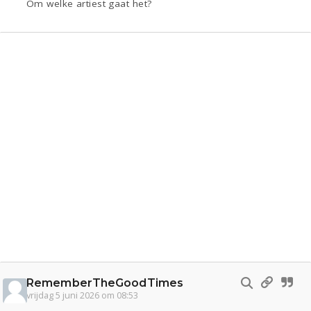
Om welke artiest gaat het?
RememberTheGoodTimes
vrijdag 5 juni 2026 om 08:53