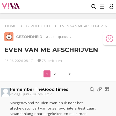
HOME
GEZONDHEID
EVEN VAN ME AFSCHRIJVEN
GEZONDHEID
ALLE PIJLERS
EVEN VAN ME AFSCHRIJVEN
05-06-2026 08:17
75 berichten
Relaties
Werk & Studie
Geld & Recht
Reizen
Seks
Coronavirus
Overig
COVID-19
1
2
3
Gezondheid
RememberTheGoodTimes
Actueel
Oekraïne
Entertainment
Lijf & Lijn
vrijdag 5 juni 2026 om 08:17
Kinderen
Digi
Eten
Mode & Beauty
Morgenavond zouden man en ik naar het
Zwanger
Psyche
Thuis
Klussen
afscheidsconcert van onze favoriete artiest gaan.
Sport
Contact
Viva zoekt
Aangeboden
Maandenlang naar uitgekeken en nu is man