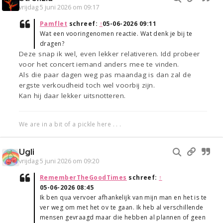
vrijdag 5 juni 2026 om 09:17
Pamflet
schreef:
↑
05-06-2026 09:11
Wat een vooringenomen reactie. Wat denk je bij te
dragen?
Deze snap ik wel, even lekker relativeren. Idd probeer
voor het concert iemand anders mee te vinden.
Als die paar dagen weg pas maandag is dan zal de
ergste verkoudheid toch wel voorbij zijn.
Kan hij daar lekker uitsnotteren.
We are in a bit of a pickle here . . .
Ugli
vrijdag 5 juni 2026 om 09:20
RememberTheGoodTimes
schreef:
↑
05-06-2026 08:45
Ik ben qua vervoer afhankelijk van mijn man en het is te
ver weg om met het ov te gaan. Ik heb al verschillende
mensen gevraagd maar die hebben al plannen of geen