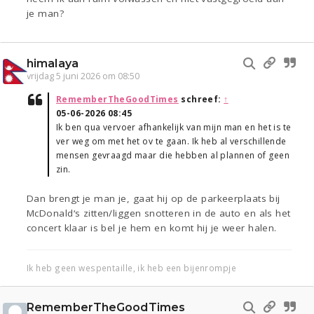
je man?
himalaya
vrijdag 5 juni 2026 om 08:50
RememberTheGoodTimes
schreef:
↑
05-06-2026 08:45
Ik ben qua vervoer afhankelijk van mijn man en het is te
ver weg om met het ov te gaan. Ik heb al verschillende
mensen gevraagd maar die hebben al plannen of geen
zin.
Dan brengt je man je, gaat hij op de parkeerplaats bij
McDonald‘s zitten/liggen snotteren in de auto en als het
concert klaar is bel je hem en komt hij je weer halen.
Ik heb geen wespentaille, ik heb een bijenrompje
RememberTheGoodTimes