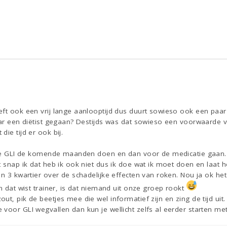
eft ook een vrij lange aanlooptijd dus duurt sowieso ook een pa
aar een diëtist gegaan? Destijds was dat sowieso een voorwaarde v
ie tijd er ook bij.
 die GLI de komende maanden doen en dan voor de medicatie gaan.
t snap ik dat heb ik ook niet dus ik doe wat ik moet doen en laat he
n 3 kwartier over de schadelijke effecten van roken. Nou ja ok het i
en dat wist trainer, is dat niemand uit onze groep rookt
t, pik de beetjes mee die wel informatief zijn en zing de tijd uit.
voor GLI wegvallen dan kun je wellicht zelfs al eerder starten me