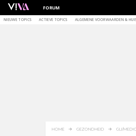
FORUM
NIEUWE TOPICS
ACTIEVE TOPICS
ALGEMENE VOORWAARDEN & HUI
HOME
GEZONDHEID
GLI/MEDI