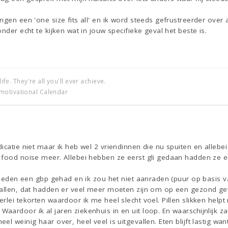
gen een 'one size fits all' en ik word steeds gefrustreerder over a
nder echt te kijken wat in jouw specifieke geval het beste is.
life. They're all you'll ever achieve.
motivational Calendar
catie niet maar ik heb wel 2 vriendinnen die nu spuiten en allebei v
 food noise meer. Allebei hebben ze eerst gli gedaan hadden ze e
geleden een gbp gehad en ik zou het niet aanraden (puur op basis va
vallen, dat hadden er veel meer moeten zijn om op een gezond gew
rlei tekorten waardoor ik me heel slecht voel. Pillen slikken helpt
ardoor ik al jaren ziekenhuis in en uit loop. En waarschijnlijk zal 
l weinig haar over, heel veel is uitgevallen. Eten blijft lastig want