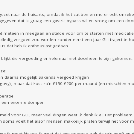
 gezet naar de huisarts, omdat ik het zat ben en me er echt onzeker
egeven dat ik graag een gastric bypass wil en vroeg om een door
iet meteen in meegaan en stelde voor om te starten met medicatie 
volledig vergoed zou worden zonder eerst een jaar GLI-traject te
 dus dat heb ik enthousiast gedaan.
 blijkt die vergoeding er helemaal niet doorheen te zijn gekomen
uze:
 en daarna mogelijk Saxenda vergoed krijgen
egovy), maar dat kost zo’n €150-€200 per maand (en misschien moet
peratie
als een enorme domper.
eld voor GLI, maar veel dingen weet ik denk ik al. Het probleem z
soms voelt het alsof mensen makkelijk praten terwijl het voor mij
weg ik moet kiezen. Ik weet dat een operatie ook risico’s heeft en d