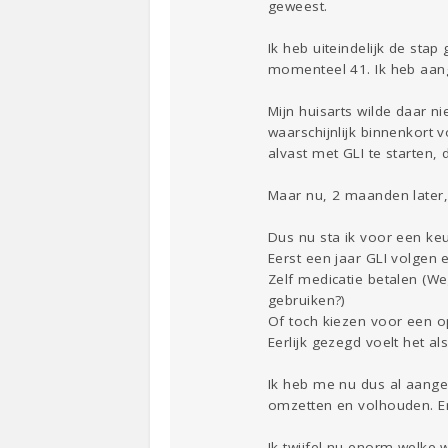
geweest.
Ik heb uiteindelijk de stap
momenteel 41. Ik heb aang
Mijn huisarts wilde daar n
waarschijnlijk binnenkort 
alvast met GLI te starten,
Maar nu, 2 maanden later,
Dus nu sta ik voor een ke
Eerst een jaar GLI volgen
Zelf medicatie betalen (W
gebruiken?)
Of toch kiezen voor een o
Eerlijk gezegd voelt het 
Ik heb me nu dus al aangem
omzetten en volhouden. En 
Ik twijfel nu enorm welke 