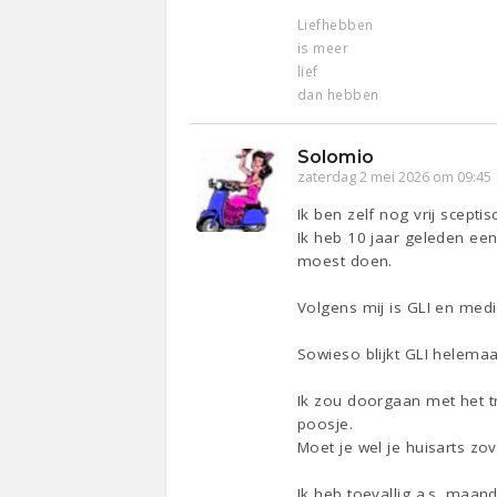
Liefhebben
is meer
lief
dan hebben
Solomio
zaterdag 2 mei 2026 om 09:45
Ik ben zelf nog vrij scepti
Ik heb 10 jaar geleden een
moest doen.
Volgens mij is GLI en medi
Sowieso blijkt GLI helemaal 
Ik zou doorgaan met het tr
poosje.
Moet je wel je huisarts zov
Ik heb toevallig a.s. maan