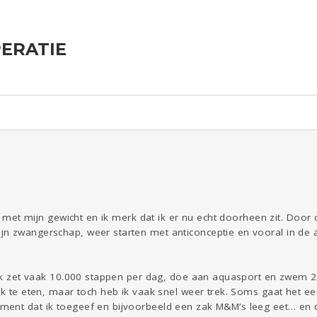
PERATIE
ld & Recht
Reizen
Seks
Coronavirus
Overig
COVID-19
Gezondheid
Kinderen
Digi
Eten
Mode &
Zwanger
Psyche
Beauty
Viva zoekt
Aangeboden
Gevraagd
Horen
Doen
Zien
len met mijn gewicht en ik merk dat ik er nu echt doorheen zit. Door
n zwangerschap, weer starten met anticonceptie en vooral in de av
 ik zet vaak 10.000 stappen per dag, doe aan aquasport en zwem 2 
jk te eten, maar toch heb ik vaak snel weer trek. Soms gaat het een
ent dat ik toegeef en bijvoorbeeld een zak M&M’s leeg eet… en dan