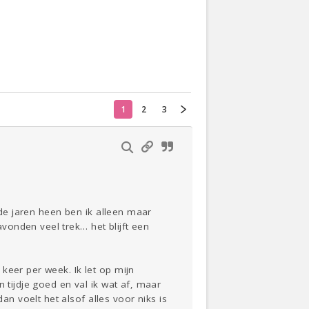
Actueel
Oekraïne
1
2
3
Thuis
Klussen
Lezen
 de jaren heen ben ik alleen maar
onden veel trek… het blijft een
keer per week. Ik let op mijn
 tijdje goed en val ik wat af, maar
 voelt het alsof alles voor niks is