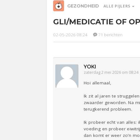
GEZONDHEID
ALLE PIJLERS
GLI/MEDICATIE OF O
Relaties
Werk &
Ge
Studie
02-05-2026 08:24
71 berichten
Entertainment
Lijf & Lijn
Sport
Contact
YOKI
zaterdag 2 mei 2026 om 08:24
Hoi allemaal,
Ik zit al jaren te strugge
zwaarder geworden. Na mij
terugkerend probleem.
Ik probeer echt van alles:
voeding en probeer eiwitri
dan komt er weer zo’n mom