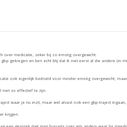
sch over medicatie, zeker bij zo ernstig overgewicht.
 gbp gekregen en ben echt blij dat ik niet eerst al die andere (in 
catie ook eigenlijk bedoeld voor minder ernstig overgewicht, maar 
niet zo effectief te zijn.
aject waar je nu inzit, maar wel alvast ook een gbp-traject ingaan
er krijgen.
dag een gesprek met mijn huisarts over iets anders waar hij steeds