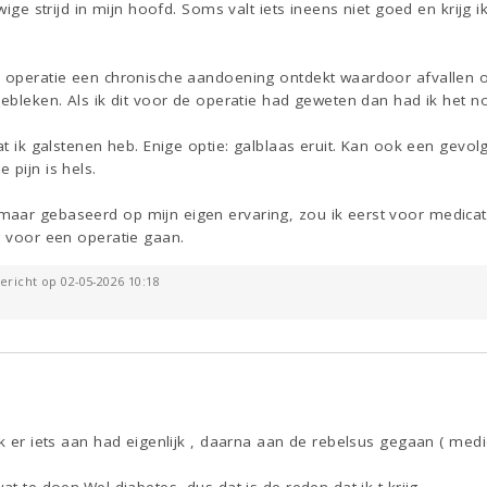
uwige strijd in mijn hoofd. Soms valt iets ineens niet goed en krijg
e operatie een chronische aandoening ontdekt waardoor afvallen o
gebleken. Als ik dit voor de operatie had geweten dan had ik het n
at ik galstenen heb. Enige optie: galblaas eruit. Kan ook een gevol
 pijn is hels.
aar gebaseerd op mijn eigen ervaring, zou ik eerst voor medicati
g voor een operatie gaan.
ericht op 02-05-2026 10:18
ik er iets aan had eigenlijk , daarna aan de rebelsus gegaan ( med