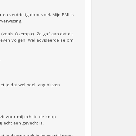
 en verdrietig door voel. Mijn BMI is
verwijzing.
(zoals Ozempic). Ze gaf aan dat dit
 hoeven volgen. Wel adviseerde ze om
…
 je dat wel heel lang blijven
it voor mij echt in de knop
 echt een gevecht is.
at je daarna ook je levensstijl moet