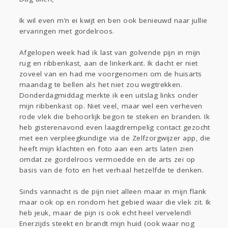
Gevraagd
Horen
Doen
Zien
Ik wil even m’n ei kwijt en ben ook benieuwd naar jullie
Lezen
ervaringen met gordelroos.
Afgelopen week had ik last van golvende pijn in mijn
rug en ribbenkast, aan de linkerkant. Ik dacht er niet
zoveel van en had me voorgenomen om de huisarts
maandag te bellen als het niet zou wegtrekken.
Donderdagmiddag merkte ik een uitslag links onder
mijn ribbenkast op. Niet veel, maar wel een verheven
rode vlek die behoorlijk begon te steken en branden. Ik
heb gisterenavond even laagdrempelig contact gezocht
met een verpleegkundige via de Zelfzorgwijzer app, die
heeft mijn klachten en foto aan een arts laten zien
omdat ze gordelroos vermoedde en de arts zei op
basis van de foto en het verhaal hetzelfde te denken.
Sinds vannacht is de pijn niet alleen maar in mijn flank
maar ook op en rondom het gebied waar die vlek zit. Ik
heb jeuk, maar de pijn is ook echt heel vervelend!
Enerzijds steekt en brandt mijn huid (ook waar nog