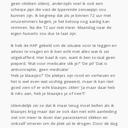
geen vlekken zitten), anderzijds voel ik ook een
scherpe pijn die vast de typerende zenuwpijn zou
kunnen zijn. Ik begreep dat als je binnen 72 uur met
virusremmers begint, je het beloop nog aardig kan
remmen. Na die 72 uur niet meer. Maandag naar de
eigen huisarts zou dus te laat zijn.
Ik heb de HAP gebeld om de situatie voor te leggen en
advies te vragen en ik ben echt met alles wat ik zei
uitgekafferd. Hier baal ik van, want ik ben to-taal geen
pieperd. ‘Wat voor medicatie slik je?’ ‘De pil’ ‘Dat is
anticonceptie, geen medicatie’
‘Heb je blaasjes?’ ‘De plekjes zijn rood en verheven en
het is wel even wat vochtig geweest, maar ik kan niet
goed zien of er echt blaasjes zitten’ ‘Ja maar daar heb
ik niks aan, heb je blaasjes ja of nee?!’
Uiteindelijk zei ze dat ik maar terug moet bellen als ik
blaasjes krijg maar dat ze ook dan niet echt aanleiding
ziet om meer te doen dan paracetamol slikken en
zinkzalf smeren om de plek uit te drogen. Door de dag