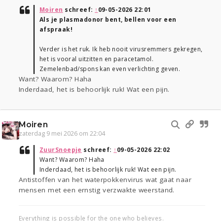
Moiren
schreef:
↑
09-05-2026 22:01
Als je plasmadonor bent, bellen voor een
afspraak!
Verder is het ruk. Ik heb nooit virusremmers gekregen,
het is vooral uitzitten en paracetamol.
Zemelenbad/spons kan even verlichting geven.
Want? Waarom? Haha
Inderdaad, het is behoorlijk ruk! Wat een pijn.
Moiren
zaterdag 9 mei 2026 om 22:04
ZuurSnoepje
schreef:
↑
09-05-2026 22:02
Want? Waarom? Haha
Inderdaad, het is behoorlijk ruk! Wat een pijn.
Antistoffen van het waterpokkenvirus wat gaat naar
mensen met een ernstig verzwakte weerstand.
Everything is possible for the one who believes.