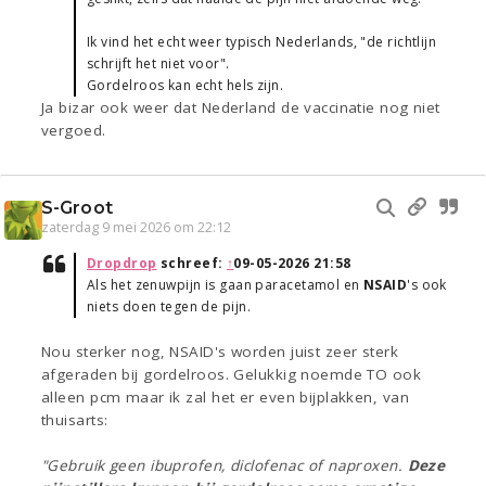
Ik vind het echt weer typisch Nederlands, "de richtlijn
schrijft het niet voor".
Gordelroos kan echt hels zijn.
Ja bizar ook weer dat Nederland de vaccinatie nog niet
vergoed.
S-Groot
zaterdag 9 mei 2026 om 22:12
Dropdrop
schreef:
↑
09-05-2026 21:58
Als het zenuwpijn is gaan paracetamol en
NSAID
's ook
niets doen tegen de pijn.
Nou sterker nog, NSAID's worden juist zeer sterk
afgeraden bij gordelroos. Gelukkig noemde TO ook
alleen pcm maar ik zal het er even bijplakken, van
thuisarts:
"Gebruik geen ibuprofen, diclofenac of naproxen.
Deze