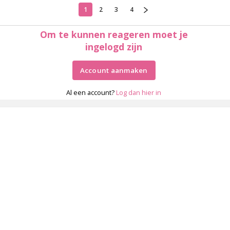
1
2
3
4
Om te kunnen reageren moet je
ingelogd zijn
Account aanmaken
Al een account?
Log dan hier in