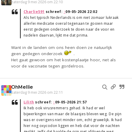
zaterdag 9 mei 2026 om 22:10
Charlie591
schreef:
↑
09-05-2026 22:02
Als het typisch Nederlands is om niet zomaar lukraak
allerlei medicatie overal tegenaan te gooien maar
eerst gedegen onderzoek te doen naar de voor en
nadelen daarvan, lijkt me dat prima.
Want in de landen om ons heen doen ze natuurlijk
geen gedegen onderzoek
.
Het gaat gewoon om het kostenplaatje hoor, net als
voor de vaccinatie tegen gordelroos.
OhMellie
zaterdag 9 mei 2026 om 22:11
Lilith
schreef:
↑
09-05-2026 21:57
Ik heb ook virusremmers gehad. Ik had er wel
bijwerkingen van maar de blaasjes bleven weg. De pijn
was er overigens niet minder om, echt gruwelijk. Ik had
hier nog oxycodon liggen en heb dat voor de nachten
geslikt, zelfs dat haalde de pijn niet afdoende weg.