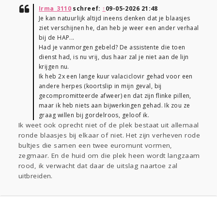
Irma_3110
schreef:
↑
09-05-2026 21:48
Je kan natuurlijk altijd ineens denken dat je blaasjes
ziet verschijnen he, dan heb je weer een ander verhaal
bij de HAP...
Had je vanmorgen gebeld? De assistente die toen
dienst had, is nu vrij, dus haar zal je niet aan de lijn
krijgen nu.
Ik heb 2x een lange kuur valaciclovir gehad voor een
andere herpes (koortslip in mijn geval, bij
gecompromitteerde afweer) en dat zijn flinke pillen,
maar ik heb niets aan bijwerkingen gehad. Ik zou ze
graag willen bij gordelroos, geloof ik.
Ik weet ook oprecht niet of de plek bestaat uit allemaal
ronde blaasjes bij elkaar of niet. Het zijn verheven rode
bultjes die samen een twee euromunt vormen,
zegmaar. En de huid om die plek heen wordt langzaam
rood, ik verwacht dat daar de uitslag naartoe zal
uitbreiden.