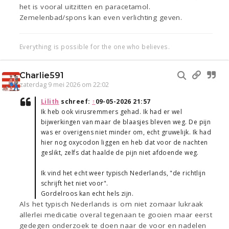
het is vooral uitzitten en paracetamol.
Zemelenbad/spons kan even verlichting geven.
Everything is possible for the one who believes.
Charlie591
zaterdag 9 mei 2026 om 22:02
Lilith
schreef:
↑
09-05-2026 21:57
Ik heb ook virusremmers gehad. Ik had er wel
bijwerkingen van maar de blaasjes bleven weg. De pijn
was er overigens niet minder om, echt gruwelijk. Ik had
hier nog oxycodon liggen en heb dat voor de nachten
geslikt, zelfs dat haalde de pijn niet afdoende weg.
Ik vind het echt weer typisch Nederlands, "de richtlijn
schrijft het niet voor".
Gordelroos kan echt hels zijn.
Als het typisch Nederlands is om niet zomaar lukraak
allerlei medicatie overal tegenaan te gooien maar eerst
gedegen onderzoek te doen naar de voor en nadelen