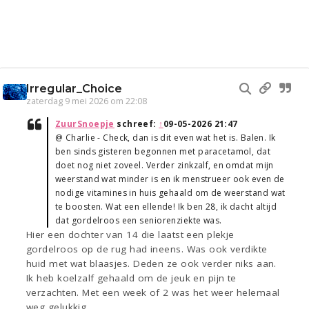
Irregular_Choice
zaterdag 9 mei 2026 om 22:08
ZuurSnoepje
schreef:
↑
09-05-2026 21:47
@ Charlie - Check, dan is dit even wat het is. Balen. Ik
ben sinds gisteren begonnen met paracetamol, dat
doet nog niet zoveel. Verder zinkzalf, en omdat mijn
weerstand wat minder is en ik menstrueer ook even de
nodige vitamines in huis gehaald om de weerstand wat
te boosten. Wat een ellende! Ik ben 28, ik dacht altijd
dat gordelroos een seniorenziekte was.
Hier een dochter van 14 die laatst een plekje
gordelroos op de rug had ineens. Was ook verdikte
huid met wat blaasjes. Deden ze ook verder niks aan.
Ik heb koelzalf gehaald om de jeuk en pijn te
verzachten. Met een week of 2 was het weer helemaal
weg gelukkig.