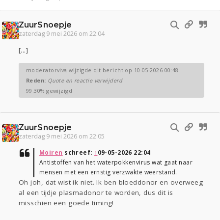
ZuurSnoepje
zaterdag 9 mei 2026 om 22:04
[...]
moderatorviva wijzigde dit bericht op 10-05-2026 00:48
Reden:
Quote en reactie verwijderd
99.30% gewijzigd
ZuurSnoepje
zaterdag 9 mei 2026 om 22:05
Moiren
schreef:
↑
09-05-2026 22:04
Antistoffen van het waterpokkenvirus wat gaat naar
mensen met een ernstig verzwakte weerstand.
Oh joh, dat wist ik niet. Ik ben bloeddonor en overweeg
al een tijdje plasmadonor te worden, dus dit is
misschien een goede timing!