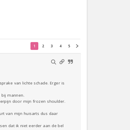
Actueel
Oekraïne
1
2
3
4
5
Thuis
Klussen
Lezen
prake van lichte schade. Erger is
s bij mannen.
erpijn door mijn frozen shoulder.
urt van mijn huisarts dus daar
en dat ik niet eerder aan de bel