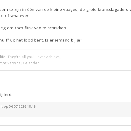
leem te zijn in één van de kleine vaatjes, de grote kransslagader
rd of whatever.
eg om toch flink van te schrikken.
u ff uit het lood bent. Is er iemand bij je?
life. They're all you'll ever achieve.
motivational Calendar
ijderd.
ht op 06-07-2026 18:19