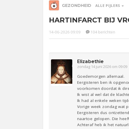
GEZONDHEID
ALLE PIJLERS
HARTINFARCT BIJ V
Relaties
Werk &
Ge
Studie
14-06-2026 09:09
104 berichten
Entertainment
Lijf & Lijn
Sport
Contact
Elizabethie
zondag 14 juni 2026 om 09:09
Goedemorgen allemaal.
Eergisteren ben ik opgenom
voorkomen doordat ik direc
Ik wist al wel dat de klac
Ik had al enkele weken tij
Vorige week zondag wat pi
Eergisteren dus ontzettend
naartoe gelopen. Die heef
Achteraf heb ik het natuu