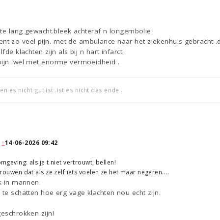
k te lang gewacht.bleek achteraf n longembolie.
 zo veel pijn. met de ambulance naar het ziekenhuis gebracht .da
fde klachten zijn als bij n hart infarct.
pijn .wel met enorme vermoeidheid .
 es nicht gut ist .ist es nicht das ende .
:
↑
14-06-2026 09:42
omgeving: als je t niet vertrouwt, bellen!
 vrouwen dat als ze zelf iets voelen ze het maar negeren....
ok in mannen.
 te schatten hoe erg vage klachten nou echt zijn.
geschrokken zijn!