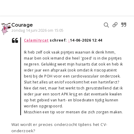
Courage
zondag 14 juni 2026 om 15:05
Calamitycat
schreef:
↑
14-06-2026 12:44
Ik heb zelf ook vaak pijntjes waarvan ik denk hmm,
maar ben ook iemand die heel 'goed' is in die pijntjes
negeren. Gelukkig weet mijn huisarts dat ook en heb ik
ieder jaar een afspraak (ook omdat ik risicopatiënt
ben) bij de POH voor een cardiovasculair onderzoek.
Sluit het alles uit en/of voorkomt het een hartinfarct?
Nee dat niet, maar het werkt toch geruststellend dat ik
ieder jaar een soort APK krijg en dat eventuele kwalen
op het gebied van hart- en bloedvaten tijdig kunnen
worden opgespoord.
Misschien een tip voor mensen die zich zorgen maken.
Wat wordt er precies onderzocht tijdens het CV-
onderzoek?