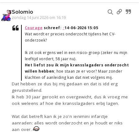
Solomio
zondag 14 juni 2026 om 16:19
Courage
schreef:
↑
14-06-2026 15:05
Wat wordt er precies onderzocht tijdens het CV-
onderzoek?
Ik zit ook ergens wel in een risico-groep (zeker nu mijn
leeftijd vordert, 58 jaar nu).
Het liefst zou ik mijn kransslagaders onderzocht
willen hebben
; hoe staan ze er voor? Maar zonder
klachten of aanleiding kan dat niet volgens mij.
Dat hebben ze dus bij mij gedaan en dat is idd erg
geruststellend.
Ik heb 30 jaar gerookt en overgewicht, dus ik vroeg me
ook weleens af hoe die kransslagaders erbij lagen.
Wat dat betreft kan ik je zo'n ienimini infarctje
aanraden: alles wordt onderzocht en je houdt er niks
aan over.