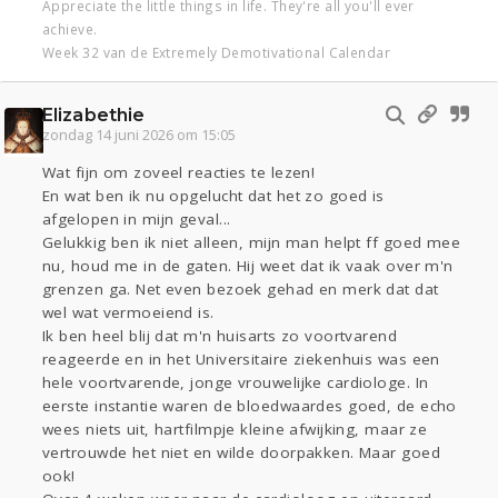
Appreciate the little things in life. They're all you'll ever
achieve.
Week 32 van de Extremely Demotivational Calendar
Elizabethie
zondag 14 juni 2026 om 15:05
Wat fijn om zoveel reacties te lezen!
En wat ben ik nu opgelucht dat het zo goed is
afgelopen in mijn geval...
Gelukkig ben ik niet alleen, mijn man helpt ff goed mee
nu, houd me in de gaten. Hij weet dat ik vaak over m'n
grenzen ga. Net even bezoek gehad en merk dat dat
wel wat vermoeiend is.
Ik ben heel blij dat m'n huisarts zo voortvarend
reageerde en in het Universitaire ziekenhuis was een
hele voortvarende, jonge vrouwelijke cardiologe. In
eerste instantie waren de bloedwaardes goed, de echo
wees niets uit, hartfilmpje kleine afwijking, maar ze
vertrouwde het niet en wilde doorpakken. Maar goed
ook!