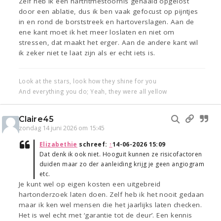
Zelf heb ik een hartritmestoornis gehaald opgelost
door een ablatie, dus ik ben vaak gefocust op pijntjes
in en rond de borststreek en hartoverslagen. Aan de
ene kant moet ik het meer loslaten en niet om
stressen, dat maakt het erger. Aan de andere kant wil
ik zeker niet te laat zijn als er echt iets is.
Look at the stars, look how they shine for you
And everything you do; Yeah, they were all yellow
Claire45
zondag 14 juni 2026 om 15:45
Elizabethie
schreef:
↑
14-06-2026 15:09
Dat denk ik ook niet. Hooguit kunnen ze risicofactoren
duiden maar zo der aanleiding krijg je geen angiogram
etc.
Je kunt wel op eigen kosten een uitgebreid
hartonderzoek laten doen. Zelf heb ik het nooit gedaan
maar ik ken wel mensen die het jaarlijks laten checken.
Het is wel echt met ‘garantie tot de deur’. Een kennis