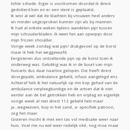
Gevraagd
Horen
Doen
Zien
lichte schade. Erger is voorkomen doordat ik direct
Lezen
gedotterd ben en er een stent is geplaatst.
Ik wist al wel dat de klachten bij vrouwen heel anders
en minder uitgesproken kunnen zijn als bij mannen.
Ik had al enkele weken tijdens wandelen pijn tussen
mijn schouderbladen. Ik weet het aan spierpijn door
mijn frozen shoulder.
Vorige week zondag wat pijn/ drukgevoel op de borst
maar ik heb het weggewuifd.
Eergisteren dus ontzettende pijn op de borst toen ik
onderweg was. Gelukkig was ik in de buurt van mijn
huisarts dus daar naartoe gelopen. Die heeft direct
doorgepakt, ambulance gebeld, infuus aangelegd enz.
Achteraf heb ik het natuurlijk op mn kop gehad van de
ambulance verpleegkundige en de artsen dat ik niet
eerder aan de bel getrokken heb en vrijdag en eigenlijk
vorige week al niet direct 112 gebeld heb maar
ja...wegwuiven, kop in het zand, a- specifiek patroon,
zeg het maar.
Gisteren mocht ik met een tas vol medicatie weer naar
huis. Voel me nu wel weer redelijk oké, nog moe maar