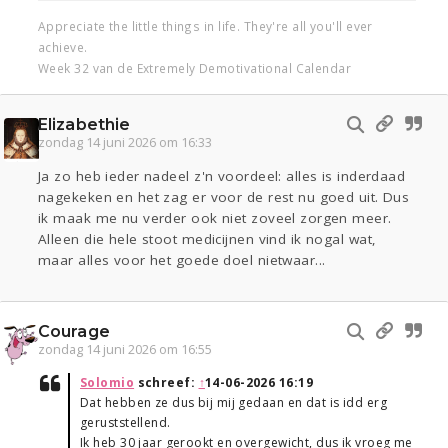
Appreciate the little things in life. They're all you'll ever
achieve.
Week 32 van de Extremely Demotivational Calendar
Elizabethie
zondag 14 juni 2026 om 16:33
Ja zo heb ieder nadeel z'n voordeel: alles is inderdaad
nagekeken en het zag er voor de rest nu goed uit. Dus
ik maak me nu verder ook niet zoveel zorgen meer.
Alleen die hele stoot medicijnen vind ik nogal wat,
maar alles voor het goede doel nietwaar...
Courage
zondag 14 juni 2026 om 16:55
Solomio
schreef:
↑
14-06-2026 16:19
Dat hebben ze dus bij mij gedaan en dat is idd erg
geruststellend.
Ik heb 30 jaar gerookt en overgewicht, dus ik vroeg me