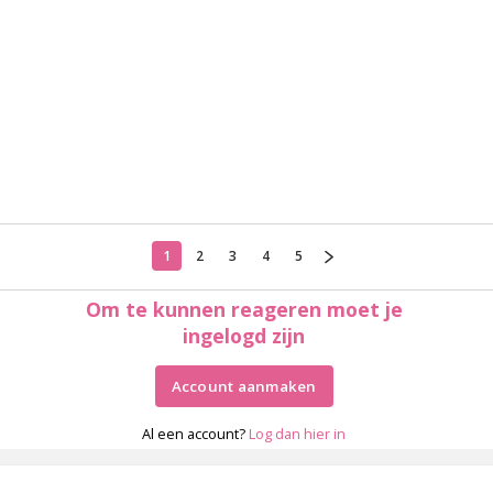
1
2
3
4
5
Om te kunnen reageren moet je
ingelogd zijn
Account aanmaken
Al een account?
Log dan hier in