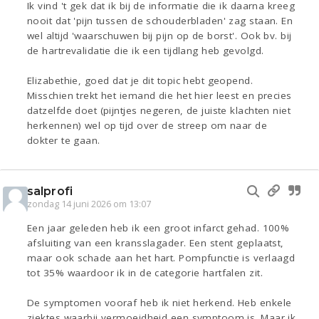
Ik vind 't gek dat ik bij de informatie die ik daarna kreeg
nooit dat 'pijn tussen de schouderbladen' zag staan. En
wel altijd 'waarschuwen bij pijn op de borst'. Ook bv. bij
de hartrevalidatie die ik een tijdlang heb gevolgd.
Elizabethie, goed dat je dit topic hebt geopend.
Misschien trekt het iemand die het hier leest en precies
datzelfde doet (pijntjes negeren, de juiste klachten niet
herkennen) wel op tijd over de streep om naar de
dokter te gaan.
salprofi
zondag 14 juni 2026 om 13:07
Een jaar geleden heb ik een groot infarct gehad. 100%
afsluiting van een kransslagader. Een stent geplaatst,
maar ook schade aan het hart. Pompfunctie is verlaagd
tot 35% waardoor ik in de categorie hartfalen zit.
De symptomen vooraf heb ik niet herkend. Heb enkele
ziektes waarbij vermoeidheid een symptoom is. Maar ik