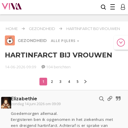
HOME
GEZONDHEID
HARTINFARCT BIJ VROUWEN
GEZONDHEID
ALLE PIJLERS
HARTINFARCT BIJ VROUWEN
14-06-2026 09:09
104 berichten
Relaties
Werk & Studie
Geld & Recht
Reizen
Seks
Coronavirus
Overig
COVID-19
1
2
3
4
5
Gezondheid
Elizabethie
Actueel
Oekraïne
Entertainment
Lijf & Lijn
zondag 14 juni 2026 om 09:09
Kinderen
Digi
Eten
Mode & Beauty
Goedemorgen allemaal.
Zwanger
Psyche
Thuis
Klussen
Eergisteren ben ik opgenomen in het ziekenhuis met
Sport
Contact
Viva zoekt
Aangeboden
een dreigend hartinfarct. Achteraf is er sprake van