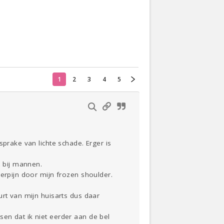
Actueel
Oekraïne
1
2
3
4
5
Thuis
Klussen
Lezen
prake van lichte schade. Erger is
s bij mannen.
erpijn door mijn frozen shoulder.
urt van mijn huisarts dus daar
en dat ik niet eerder aan de bel