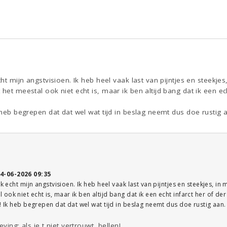
cht mijn angstvisioen. Ik heb heel vaak last van pijntjes en steekjes
het meestal ook niet echt is, maar ik ben altijd bang dat ik een ech
k heb begrepen dat dat wel wat tijd in beslag neemt dus doe rustig 
4-06-2026 09:35
ok echt mijn angstvisioen. Ik heb heel vaak last van pijntjes en steekjes, in 
ok niet echt is, maar ik ben altijd bang dat ik een echt infarct her of der
l! Ik heb begrepen dat dat wel wat tijd in beslag neemt dus doe rustig aan.
ving: als je t niet vertrouwt, bellen!