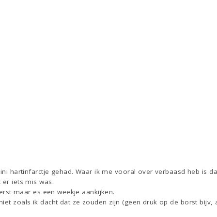
mini hartinfarctje gehad. Waar ik me vooral over verbaasd heb is da
 er iets mis was.
 eerst maar es een weekje aankijken.
et zoals ik dacht dat ze zouden zijn (geen druk op de borst bijv, all