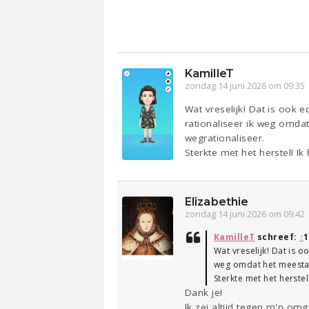
KamilleT
zondag 14 juni 2026 om 09:35
Wat vreselijk! Dat is ook e
rationaliseer ik weg omdat 
wegrationaliseer.
Sterkte met het herstel! I
Elizabethie
zondag 14 juni 2026 om 09:42
KamilleT
schreef:
↑
1
Wat vreselijk! Dat is o
weg omdat het meestal o
Sterkte met het herste
Dank je!
Ik zei altijd tegen m'n omge