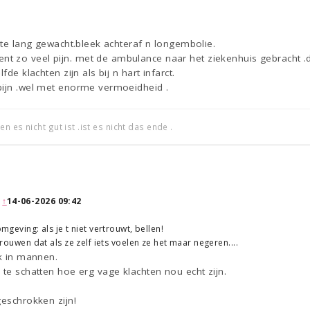
k te lang gewacht.bleek achteraf n longembolie.
 zo veel pijn. met de ambulance naar het ziekenhuis gebracht .da
fde klachten zijn als bij n hart infarct.
pijn .wel met enorme vermoeidheid .
 es nicht gut ist .ist es nicht das ende .
:
↑
14-06-2026 09:42
omgeving: als je t niet vertrouwt, bellen!
 vrouwen dat als ze zelf iets voelen ze het maar negeren....
ok in mannen.
 te schatten hoe erg vage klachten nou echt zijn.
geschrokken zijn!