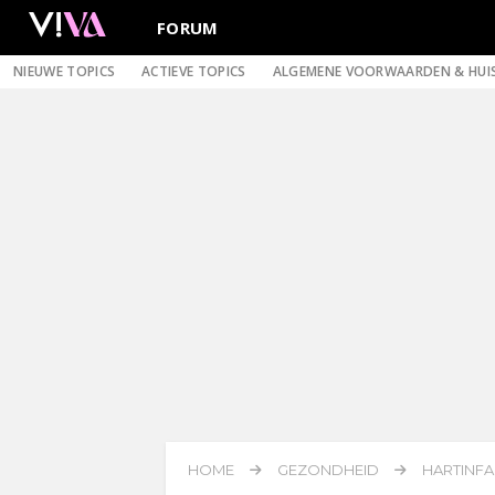
FORUM
NIEUWE TOPICS
ACTIEVE TOPICS
ALGEMENE VOORWAARDEN & HUI
HOME
GEZONDHEID
HARTINFA