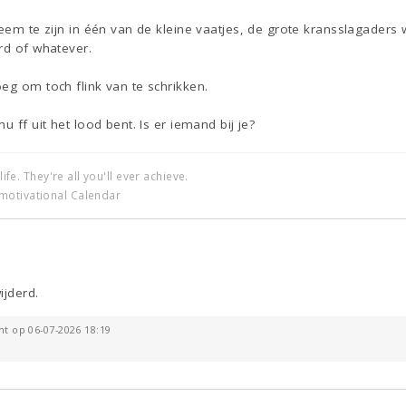
leem te zijn in één van de kleine vaatjes, de grote kransslagader
rd of whatever.
eg om toch flink van te schrikken.
u ff uit het lood bent. Is er iemand bij je?
life. They're all you'll ever achieve.
motivational Calendar
ijderd.
ht op 06-07-2026 18:19