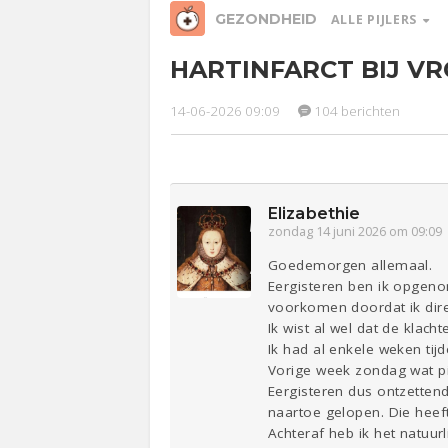
GEZONDHEID
ALLE PIJLERS
HARTINFARCT BIJ V
Relaties
Werk &
Ge
Studie
14-06-2026 09:09
104 berichten
Entertainment
Lijf & Lijn
Sport
Contact
Elizabethie
zondag 14 juni 2026 om 09:09
Goedemorgen allemaal.
Eergisteren ben ik opgenom
voorkomen doordat ik direc
Ik wist al wel dat de klac
Ik had al enkele weken tij
Vorige week zondag wat pi
Eergisteren dus ontzettend
naartoe gelopen. Die heef
Achteraf heb ik het natuu