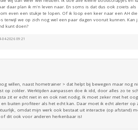
ie wij dan weer wel hebben. Ik doe alle kleine boodschapjes en lu
aar daar plan ik m'n leven naar. En soms is dat dus ook zoiets als
 even een stukje te lopen. Of ik loop een keer naar een AH die ie
os terwijl we op zich nog wel een paar dagen vooruit kunnen. Kan j
end kunt doen?
4-04-2026 09:21
og willen, naast hometrainer > dat helpt bij bewegen maar nog niet
st op zolder. Werktijden aanpassen doe ik idd, door alles zo te sc
sta zit er echt niet in en ook niet nodig. Ik moet zeker met het 
 en buiten profiteer als het echt kan. Daar moet ik echt alerter o
atuurlijk, omdat mijn werk ook bestaat uit interactie (op afstand) 
 of dit ook voor anderen herkenbaar is!