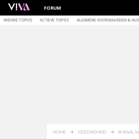
FORUM
NIEUWE TOPICS
ACTIEVE TOPICS
ALGEMENE VOORWAARDEN & HUI
HOME
GEZONDHEID
IK BAAL 