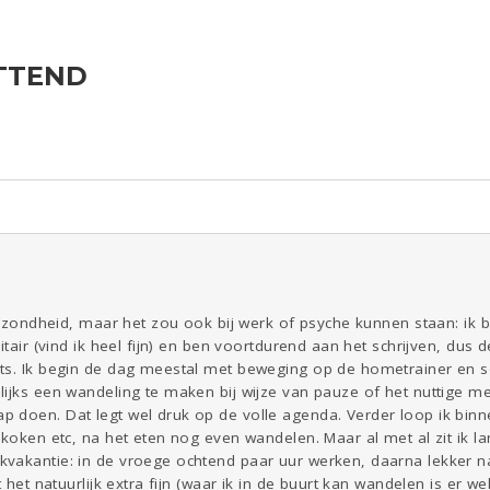
ITTEND
ld & Recht
Reizen
Seks
Coronavirus
Overig
COVID-19
Gezondheid
Kinderen
Digi
Eten
Mode &
Zwanger
Psyche
Beauty
Viva zoekt
Aangeboden
Gevraagd
Horen
Doen
Zien
 gezondheid, maar het zou ook bij werk of psyche kunnen staan: ik b
itair (vind ik heel fijn) en ben voortdurend aan het schrijven, dus d
ts. Ik begin de dag meestal met beweging op de hometrainer en 
lijks een wandeling te maken bij wijze van pauze of het nuttige 
 doen. Dat legt wel druk op de volle agenda. Verder loop ik binn
koken etc, na het eten nog even wandelen. Maar al met al zit ik lan
akantie: in de vroege ochtend paar uur werken, daarna lekker naar
t het natuurlijk extra fijn (waar ik in de buurt kan wandelen is er w