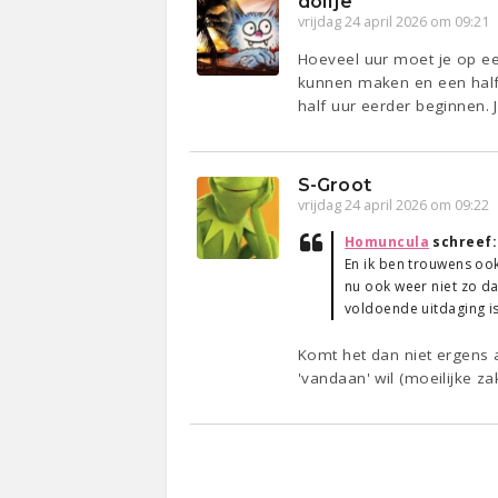
dolfje
vrijdag 24 april 2026 om 09:21
Hoeveel uur moet je op ee
kunnen maken en een half
half uur eerder beginnen. J
S-Groot
vrijdag 24 april 2026 om 09:22
Homuncula
schreef
En ik ben trouwens oo
nu ook weer niet zo da
voldoende uitdaging i
Komt het dan niet ergens 
'vandaan' wil (moeilijke z