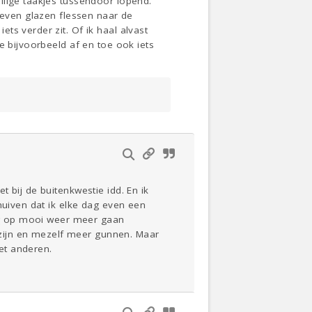
llige taakjes tussendoor lopend.
 even glazen flessen naar de
ts verder zit. Of ik haal alvast
e bijvoorbeeld af en toe ook iets
 bij de buitenkwestie idd. En ik
huiven dat ik elke dag even een
oog op mooi weer meer gaan
p zijn en mezelf meer gunnen. Maar
met anderen.