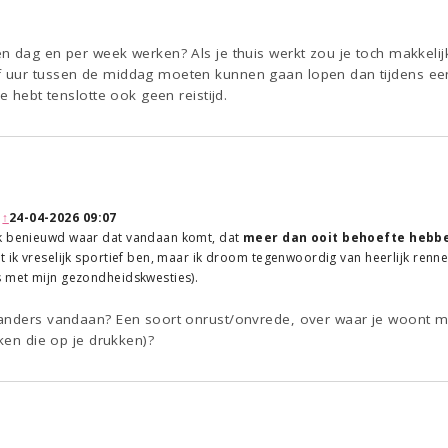
n dag en per week werken? Als je thuis werkt zou je toch makke
 uur tussen de middag moeten kunnen gaan lopen dan tijdens ee
e hebt tenslotte ook geen reistijd.
:
↑
24-04-2026 09:07
k benieuwd waar dat vandaan komt, dat
meer dan ooit behoefte hebb
t ik vreselijk sportief ben, maar ik droom tegenwoordig van heerlijk rennen
s met mijn gezondheidskwesties).
anders vandaan? Een soort onrust/onvrede, over waar je woont mi
aken die op je drukken)?