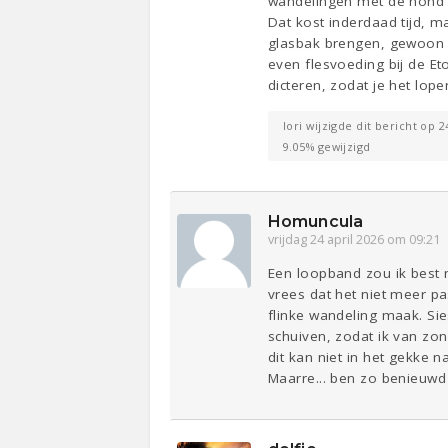
wandelingen met de hond d
Dat kost inderdaad tijd, m
glasbak brengen, gewoon om
even flesvoeding bij de Et
dicteren, zodat je het lop
lori wijzigde dit bericht op 2
9.05% gewijzigd
Homuncula
vrijdag 24 april 2026 om 09:21
Een loopband zou ik best n
vrees dat het niet meer pa
flinke wandeling maak. Sie
schuiven, zodat ik van zon
dit kan niet in het gekke n
Maarre... ben zo benieuwd