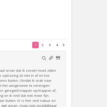
Actueel
Oekraïne
Thuis
Klussen
1
2
3
4
Lezen
aal ervan dat ik zoveel moet zitten
e oplossing zit niet in af en toe
soms buiten. Omdat ik snak naar
met het aangename te verenigen:
en geregeld trappen op/trappen af,
g en ik vind dat niet meer fijn.
 buiten. Er is hier veel natuur en
el wat groen, maar niet vergelijkbaar