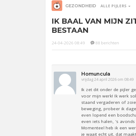
GEZONDHEID
ALLE PIJLERS
IK BAAL VAN MIJN Z
Relaties
Werk &
Ge
BESTAAN
Studie
24-04-2026 08:49
88 berichten
Entertainment
Lijf & Lijn
Sport
Contact
Homuncula
vrijdag 24 april 2026 om 08:49
Ik zet dit onder de pijler
voor mijn werk! Ik werk sol
staand vergaderen of zoie
beweging, probeer ik dage
even lopend een boodschap
even iets halen, 's avonds 
Momenteel heb ik een werkv
je waait echt uit, dat maak