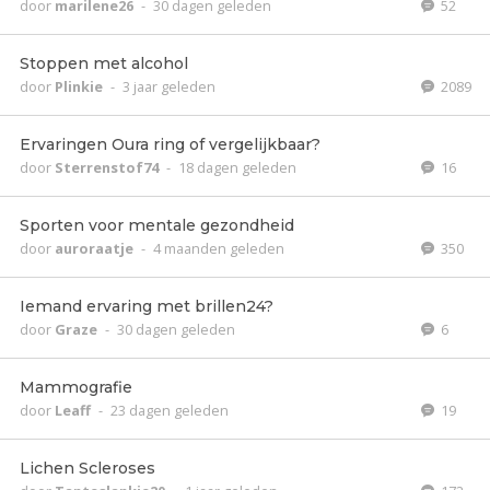
door
marilene26
-
30 dagen geleden
52
Stoppen met alcohol
door
Plinkie
-
3 jaar geleden
2089
Ervaringen Oura ring of vergelijkbaar?
door
Sterrenstof74
-
18 dagen geleden
16
Sporten voor mentale gezondheid
door
auroraatje
-
4 maanden geleden
350
Iemand ervaring met brillen24?
door
Graze
-
30 dagen geleden
6
Mammografie
door
Leaff
-
23 dagen geleden
19
Lichen Scleroses