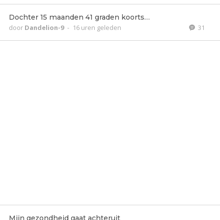
Dochter 15 maanden 41 graden koorts…
door
Dandelion-9
-
16 uren geleden
31
Mijn gezondheid gaat achteruit