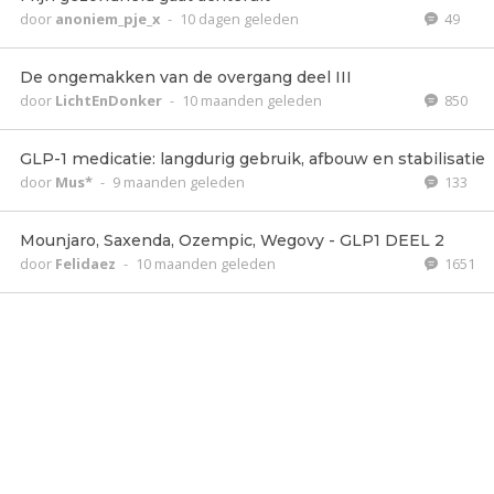
door
anoniem_pje_x
-
10 dagen geleden
49
De ongemakken van de overgang deel III
door
LichtEnDonker
-
10 maanden geleden
850
GLP-1 medicatie: langdurig gebruik, afbouw en stabilisatie
door
Mus*
-
9 maanden geleden
133
Mounjaro, Saxenda, Ozempic, Wegovy - GLP1 DEEL 2
door
Felidaez
-
10 maanden geleden
1651