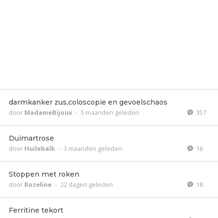
darmkanker zus,coloscopie en gevoelschaos
door
MadameBijoux
-
5 maanden geleden
357
Duimartrose
door
Huilebalk
-
3 maanden geleden
16
Stoppen met roken
door
Rozeline
-
22 dagen geleden
18
Ferritine tekort