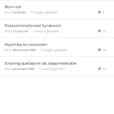
Burn-out
door
Leilinde
-
13 dagen geleden
8
Postcommotioneel Syndroom
door
CocaCola
-
1 maand geleden
15
Mysimba en oorsuizen
door
Mevrouw1990
-
15 dagen geleden
14
Ervaring quetiapine als slaapmedicatie
door
anoniem1995
-
1 maand geleden
22