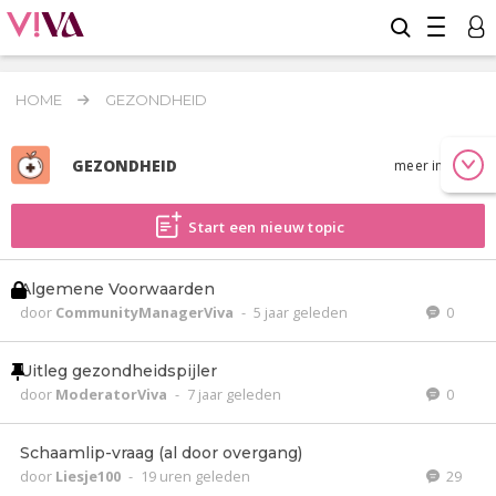
HOME
GEZONDHEID
GEZONDHEID
meer info
Start een nieuw topic
Algemene Voorwaarden
door
CommunityManagerViva
-
5 jaar geleden
0
Uitleg gezondheidspijler
door
ModeratorViva
-
7 jaar geleden
0
Schaamlip-vraag (al door overgang)
door
Liesje100
-
19 uren geleden
29