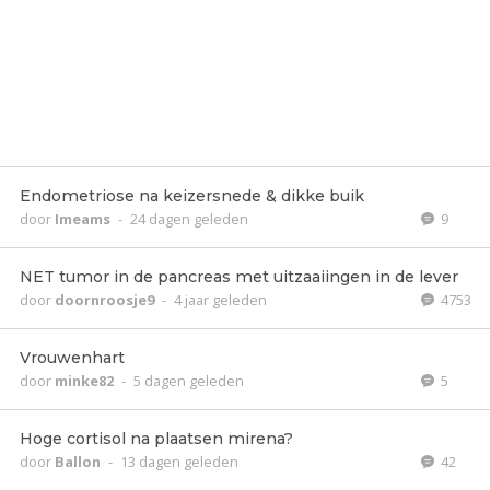
Endometriose na keizersnede & dikke buik
door
Imeams
-
24 dagen geleden
9
NET tumor in de pancreas met uitzaaiingen in de lever
door
doornroosje9
-
4 jaar geleden
4753
Vrouwenhart
door
minke82
-
5 dagen geleden
5
Hoge cortisol na plaatsen mirena?
door
Ballon
-
13 dagen geleden
42