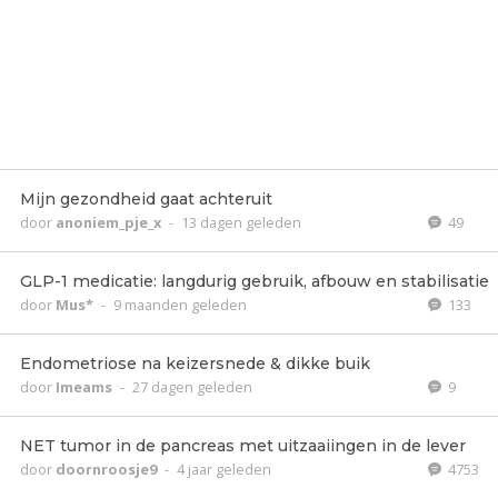
Mijn gezondheid gaat achteruit
door
anoniem_pje_x
-
13 dagen geleden
49
GLP-1 medicatie: langdurig gebruik, afbouw en stabilisatie
door
Mus*
-
9 maanden geleden
133
Endometriose na keizersnede & dikke buik
door
Imeams
-
27 dagen geleden
9
NET tumor in de pancreas met uitzaaiingen in de lever
door
doornroosje9
-
4 jaar geleden
4753