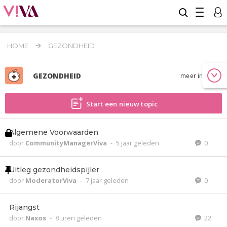
HOME
GEZONDHEID
GEZONDHEID
meer info
Start een nieuw topic
Algemene Voorwaarden
door
CommunityManagerViva
-
5 jaar geleden
0
Uitleg gezondheidspijler
door
ModeratorViva
-
7 jaar geleden
0
Rijangst
door
Naxos
-
8 uren geleden
22