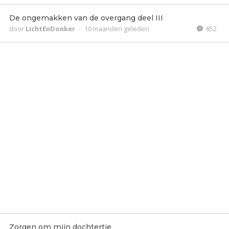
De ongemakken van de overgang deel III
door
LichtEnDonker
-
10 maanden geleden
852
Zorgen om mijn dochtertje