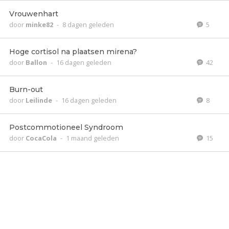
Vrouwenhart
door
minke82
-
8 dagen geleden
5
Hoge cortisol na plaatsen mirena?
door
Ballon
-
16 dagen geleden
42
Burn-out
door
Leilinde
-
16 dagen geleden
8
Postcommotioneel Syndroom
door
CocaCola
-
1 maand geleden
15