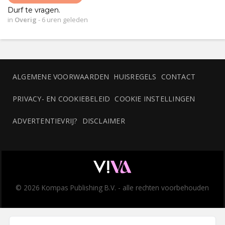
Durf te vragen.
in
Overig
-
6 uren geleden
ALGEMENE VOORWAARDEN
HUISREGELS
CONTACT
PRIVACY- EN COOKIEBELEID
COOKIE INSTELLINGEN
ADVERTENTIEVRIJ?
DISCLAIMER
© 2026 Kompas Publishing B.V. - alle rechten voorbehouden