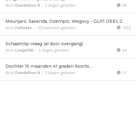
door
Dandelion-9
-
2 dagen geleden
90
Mounjaro, Saxenda, Ozempic, Wegovy - GLP1 DEEL 2
door
Felidaez
-
10 maanden geleden
1653
Schaamlip-vraag (al door overgang)
door
Liesje100
-
3 dagen geleden
34
Dochter 15 maanden 41 graden koorts…
door
Dandelion-9
-
3 dagen geleden
31