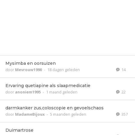
Mysimba en oorsuizen
door
Mevrouw1990
-
18 dagen geleden
14
Ervaring quetiapine als slaapmedicatie
door
anoniem1995
-
1 maand geleden
22
darmkanker zus,coloscopie en gevoelschaos
door
MadameBijoux
-
5 maanden geleden
357
Duimartrose