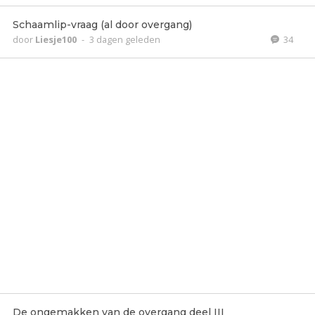
Schaamlip-vraag (al door overgang)
door
Liesje100
-
3 dagen geleden
34
De ongemakken van de overgang deel III