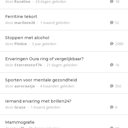
door
Rozeline
-
24 dagen geleden
18
Ferritine tekort
door
marilene26
-
1 maand geleden
52
Stoppen met alcohol
door
Plinkie
-
3 jaar geleden
2089
Ervaringen Oura ring of vergelijkbaar?
door
Sterrenstof74
-
21 dagen geleden
16
Sporten voor mentale gezondheid
door
auroraatje
-
4 maanden geleden
350
Iemand ervaring met brillen24?
door
Graze
-
1 maand geleden
6
Mammografie