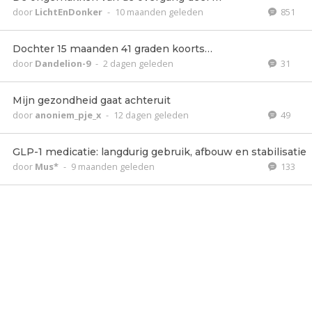
door
LichtEnDonker
-
10 maanden geleden
851
Dochter 15 maanden 41 graden koorts…
door
Dandelion-9
-
2 dagen geleden
31
Mijn gezondheid gaat achteruit
door
anoniem_pje_x
-
12 dagen geleden
49
GLP-1 medicatie: langdurig gebruik, afbouw en stabilisatie
door
Mus*
-
9 maanden geleden
133