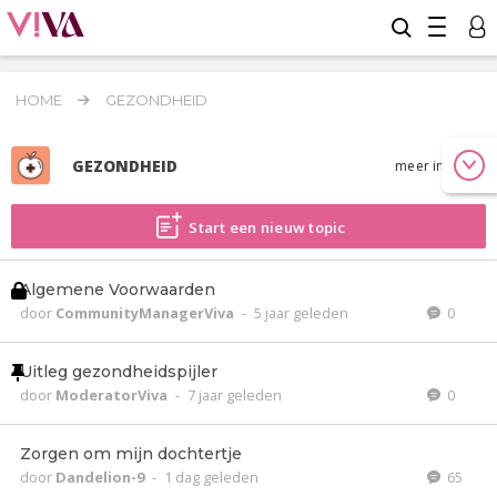
HOME
GEZONDHEID
GEZONDHEID
meer info
Start een nieuw topic
Algemene Voorwaarden
door
CommunityManagerViva
-
5 jaar geleden
0
Uitleg gezondheidspijler
door
ModeratorViva
-
7 jaar geleden
0
Zorgen om mijn dochtertje
door
Dandelion-9
-
1 dag geleden
65