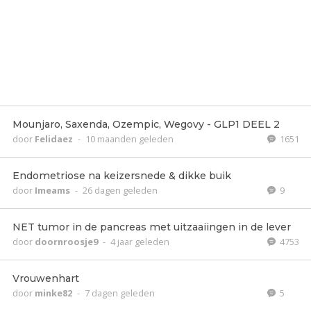
Mounjaro, Saxenda, Ozempic, Wegovy - GLP1 DEEL 2
door
Felidaez
-
10 maanden geleden
1651
Endometriose na keizersnede & dikke buik
door
Imeams
-
26 dagen geleden
9
NET tumor in de pancreas met uitzaaiingen in de lever
door
doornroosje9
-
4 jaar geleden
4753
Vrouwenhart
door
minke82
-
7 dagen geleden
5