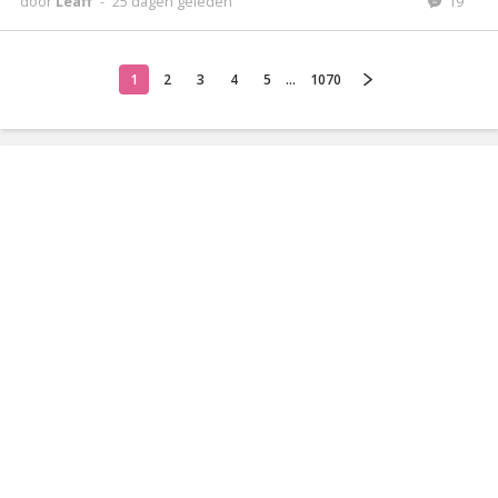
door
Leaff
-
25 dagen geleden
19
1
2
3
4
5
...
1070