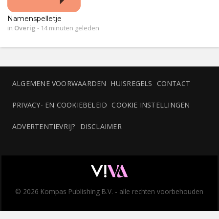
Namenspelletje
in
Overig
-
14 minuten geleden
ALGEMENE VOORWAARDEN
HUISREGELS
CONTACT
PRIVACY- EN COOKIEBELEID
COOKIE INSTELLINGEN
ADVERTENTIEVRIJ?
DISCLAIMER
© 2026 Kompas Publishing B.V. - alle rechten voorbehouden