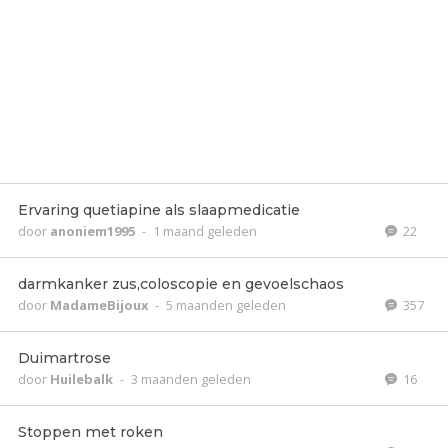
Ervaring quetiapine als slaapmedicatie
door
anoniem1995
-
1 maand geleden
22
darmkanker zus,coloscopie en gevoelschaos
door
MadameBijoux
-
5 maanden geleden
357
Duimartrose
door
Huilebalk
-
3 maanden geleden
16
Stoppen met roken