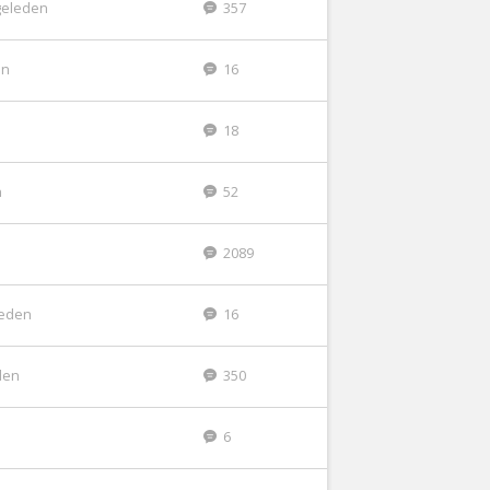
geleden
357
en
16
18
n
52
2089
leden
16
den
350
6