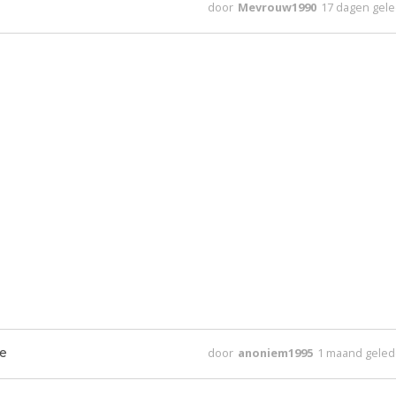
door
Mevrouw1990
17 dagen gel
ie
door
anoniem1995
1 maand gele