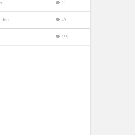
en
31
leden
49
133