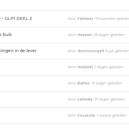
 - GLP1 DEEL 2
door
Felidaez
10 maanden geled
e buik
door
Imeams
26 dagen geleden
ingen in de lever
door
doornroosje9
4 jaar gelede
door
minke82
7 dagen geleden
door
Ballon
15 dagen geleden
door
Leilinde
15 dagen geleden
door
CocaCola
1 maand geleden