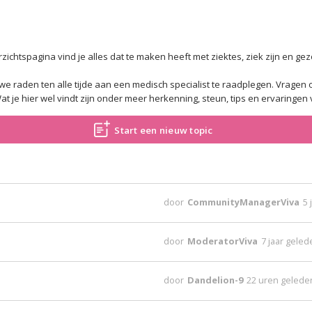
chtspagina vind je alles dat te maken heeft met ziektes, ziek zijn en ge
we raden ten alle tijde aan een medisch specialist te raadplegen. Vragen
at je hier wel vindt zijn onder meer herkenning, steun, tips en ervaringe
Start een nieuw topic
door
CommunityManagerViva
5 
door
ModeratorViva
7 jaar gele
door
Dandelion-9
22 uren gelede