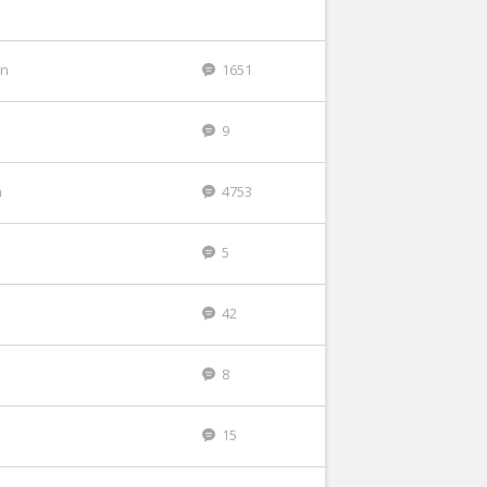
en
1651
9
n
4753
5
42
8
15