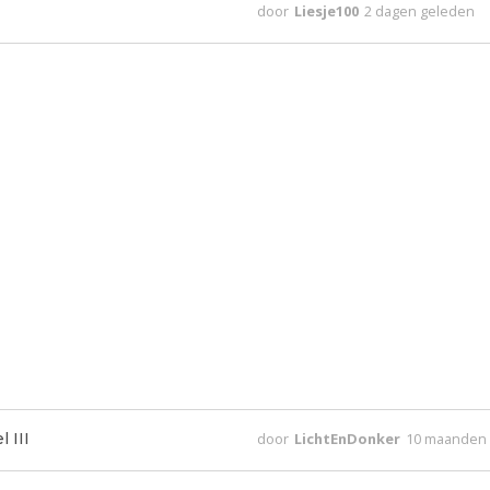
door
Liesje100
2 dagen geleden
 III
door
LichtEnDonker
10 maanden