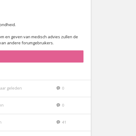
zondheid.
 om en geven van medisch advies zullen de
n van andere forumgebruikers.
jaar geleden
0
den
0
n
41