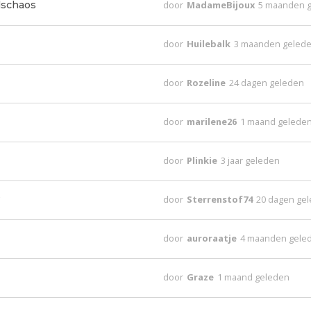
lschaos
door
MadameBijoux
5 maanden 
door
Huilebalk
3 maanden geled
door
Rozeline
24 dagen geleden
door
marilene26
1 maand gelede
door
Plinkie
3 jaar geleden
?
door
Sterrenstof74
20 dagen ge
door
auroraatje
4 maanden gele
door
Graze
1 maand geleden