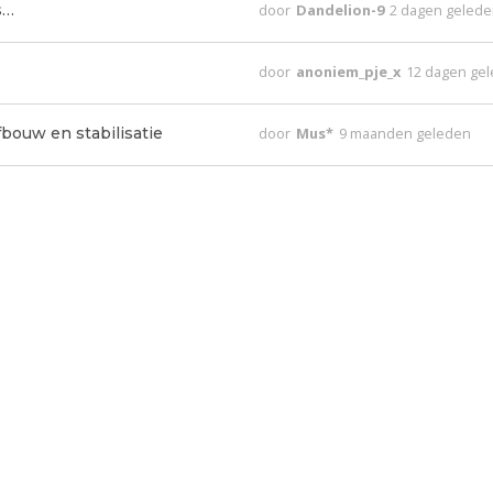
s…
door
Dandelion-9
2 dagen geled
door
anoniem_pje_x
12 dagen ge
fbouw en stabilisatie
door
Mus*
9 maanden geleden