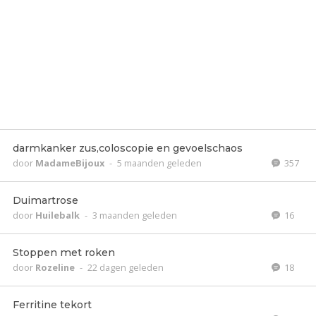
darmkanker zus,coloscopie en gevoelschaos
door
MadameBijoux
-
5 maanden geleden
357
Duimartrose
door
Huilebalk
-
3 maanden geleden
16
Stoppen met roken
door
Rozeline
-
22 dagen geleden
18
Ferritine tekort