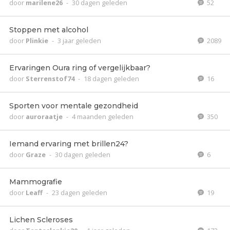
door
marilene26
-
30 dagen geleden
52
Stoppen met alcohol
door
Plinkie
-
3 jaar geleden
2089
Ervaringen Oura ring of vergelijkbaar?
door
Sterrenstof74
-
18 dagen geleden
16
Sporten voor mentale gezondheid
door
auroraatje
-
4 maanden geleden
350
Iemand ervaring met brillen24?
door
Graze
-
30 dagen geleden
6
Mammografie
door
Leaff
-
23 dagen geleden
19
Lichen Scleroses