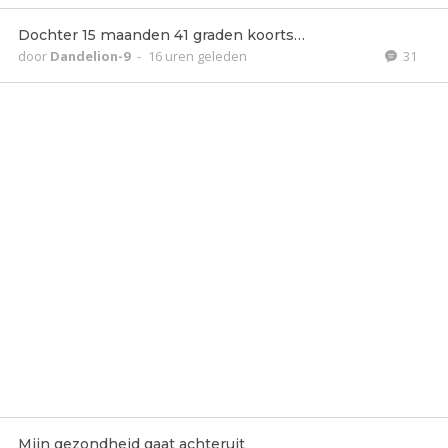
Dochter 15 maanden 41 graden koorts…
door
Dandelion-9
-
16 uren geleden
31
Mijn gezondheid gaat achteruit