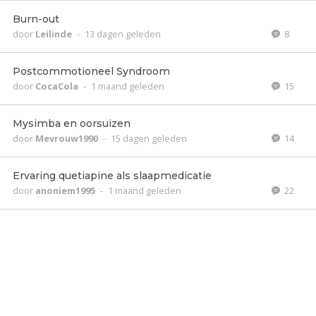
Burn-out
door
Leilinde
-
13 dagen geleden
8
Postcommotioneel Syndroom
door
CocaCola
-
1 maand geleden
15
Mysimba en oorsuizen
door
Mevrouw1990
-
15 dagen geleden
14
Ervaring quetiapine als slaapmedicatie
door
anoniem1995
-
1 maand geleden
22