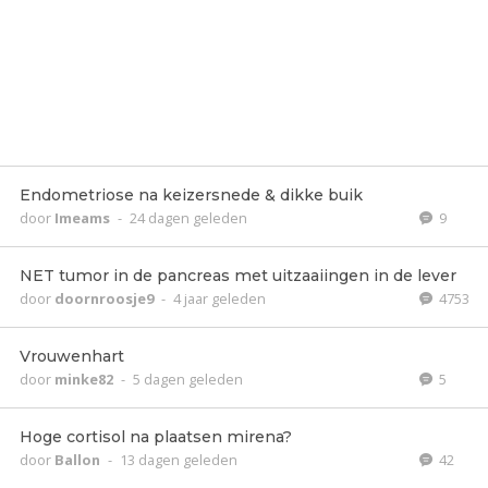
Endometriose na keizersnede & dikke buik
door
Imeams
-
24 dagen geleden
9
NET tumor in de pancreas met uitzaaiingen in de lever
door
doornroosje9
-
4 jaar geleden
4753
Vrouwenhart
door
minke82
-
5 dagen geleden
5
Hoge cortisol na plaatsen mirena?
door
Ballon
-
13 dagen geleden
42