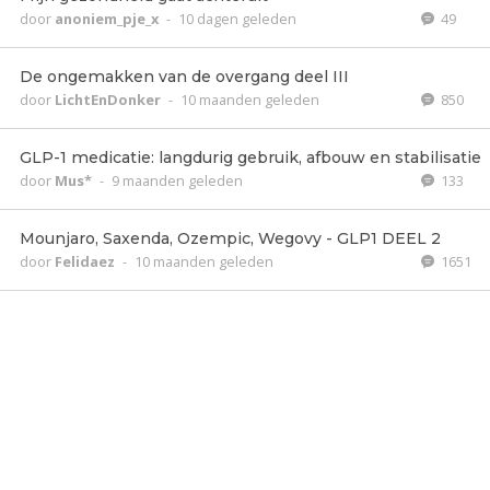
door
anoniem_pje_x
-
10 dagen geleden
49
De ongemakken van de overgang deel III
door
LichtEnDonker
-
10 maanden geleden
850
GLP-1 medicatie: langdurig gebruik, afbouw en stabilisatie
door
Mus*
-
9 maanden geleden
133
Mounjaro, Saxenda, Ozempic, Wegovy - GLP1 DEEL 2
door
Felidaez
-
10 maanden geleden
1651