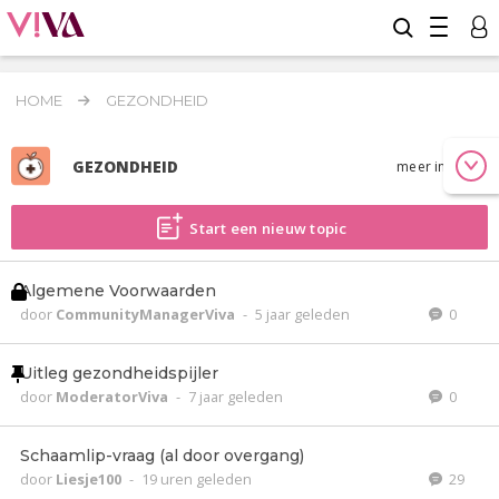
HOME
GEZONDHEID
GEZONDHEID
meer info
Start een nieuw topic
Algemene Voorwaarden
door
CommunityManagerViva
-
5 jaar geleden
0
Uitleg gezondheidspijler
door
ModeratorViva
-
7 jaar geleden
0
Schaamlip-vraag (al door overgang)
door
Liesje100
-
19 uren geleden
29