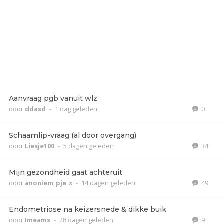
Aanvraag pgb vanuit wlz
door
ddasd
-
1 dag geleden
0
Schaamlip-vraag (al door overgang)
door
Liesje100
-
5 dagen geleden
34
Mijn gezondheid gaat achteruit
door
anoniem_pje_x
-
14 dagen geleden
49
Endometriose na keizersnede & dikke buik
door
Imeams
-
28 dagen geleden
9