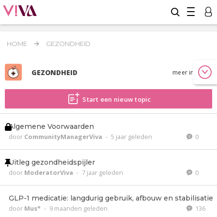
HOME
GEZONDHEID
GEZONDHEID
meer info
Start een nieuw topic
Algemene Voorwaarden
door
CommunityManagerViva
-
5 jaar geleden
0
Uitleg gezondheidspijler
door
ModeratorViva
-
7 jaar geleden
0
GLP-1 medicatie: langdurig gebruik, afbouw en stabilisatie
door
Mus*
-
9 maanden geleden
136