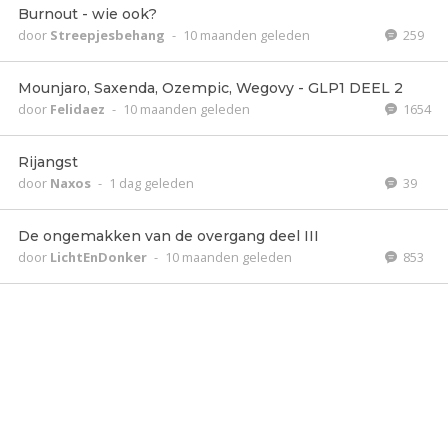
Burnout - wie ook?
door
Streepjesbehang
-
10 maanden geleden
259
Mounjaro, Saxenda, Ozempic, Wegovy - GLP1 DEEL 2
door
Felidaez
-
10 maanden geleden
1654
Rijangst
door
Naxos
-
1 dag geleden
39
De ongemakken van de overgang deel III
door
LichtEnDonker
-
10 maanden geleden
853