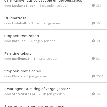
darmkanker zus,coloscopie en gevoelschaos
door
MadameBijoux
-
5 maanden geleden
357
Duimartrose
door
Huilebalk
-
3 maanden geleden
16
Stoppen met roken
door
Rozeline
-
26 dagen geleden
18
Ferritine tekort
door
marilene26
-
1 maand geleden
52
Stoppen met alcohol
door
Plinkie
-
3 jaar geleden
2089
Ervaringen Oura ring of vergelijkbaar?
door
Sterrenstof74
-
23 dagen geleden
16
Sporten voor mentale gezondheid