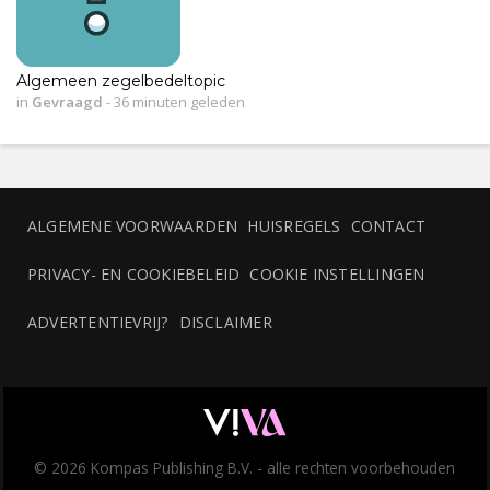
Algemeen zegelbedeltopic
in
Gevraagd
-
36 minuten geleden
ALGEMENE VOORWAARDEN
HUISREGELS
CONTACT
PRIVACY- EN COOKIEBELEID
COOKIE INSTELLINGEN
ADVERTENTIEVRIJ?
DISCLAIMER
© 2026 Kompas Publishing B.V. - alle rechten voorbehouden