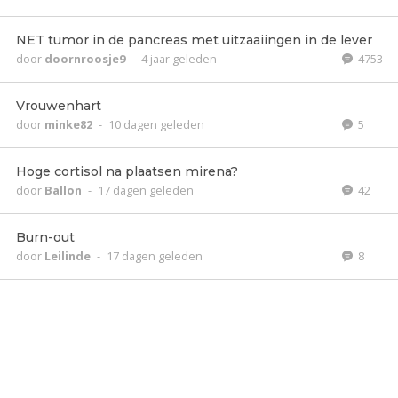
NET tumor in de pancreas met uitzaaiingen in de lever
door
doornroosje9
-
4 jaar geleden
4753
Vrouwenhart
door
minke82
-
10 dagen geleden
5
Hoge cortisol na plaatsen mirena?
door
Ballon
-
17 dagen geleden
42
Burn-out
door
Leilinde
-
17 dagen geleden
8