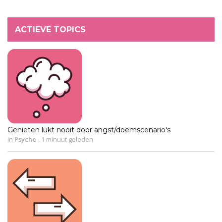
ACTIEVE TOPICS
Genieten lukt nooit door angst/doemscenario's
in
Psyche
-
1 minuut geleden