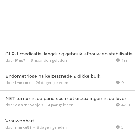
GLP-1 medicatie: langdurig gebruik, afbouw en stabilisatie
door
Mus*
-
9 maanden geleden
133
Endometriose na keizersnede & dikke buik
door
Imeams
-
26 dagen geleden
9
NET tumor in de pancreas met uitzaaiingen in de lever
door
doornroosje9
-
4 jaar geleden
4753
Vrouwenhart
door
minke82
-
8 dagen geleden
5