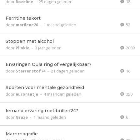
door
Rozeline
-
25 dagen geleden
18
Ferritine tekort
door
marilene26
-
1 maand geleden
52
Stoppen met alcohol
door
Plinkie
-
3 jaar geleden
2089
Ervaringen Oura ring of vergelijkbaar?
door
Sterrenstof74
-
21 dagen geleden
16
Sporten voor mentale gezondheid
door
auroraatje
-
4 maanden geleden
350
Iemand ervaring met brillen24?
door
Graze
-
1 maand geleden
6
Mammografie