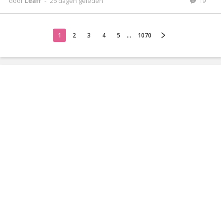
door
Leaff
-
26 dagen geleden
19
1
2
3
4
5
...
1070