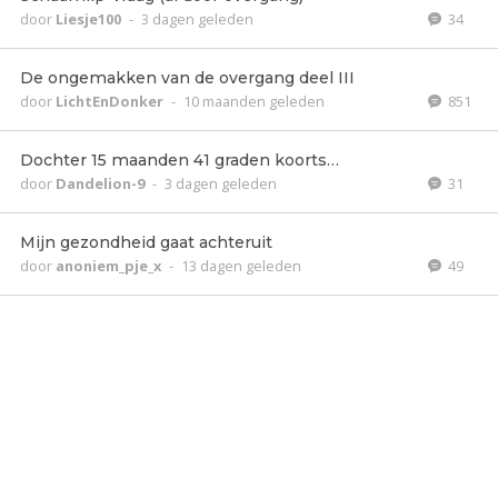
door
Liesje100
-
3 dagen geleden
34
De ongemakken van de overgang deel III
door
LichtEnDonker
-
10 maanden geleden
851
Dochter 15 maanden 41 graden koorts…
door
Dandelion-9
-
3 dagen geleden
31
Mijn gezondheid gaat achteruit
door
anoniem_pje_x
-
13 dagen geleden
49