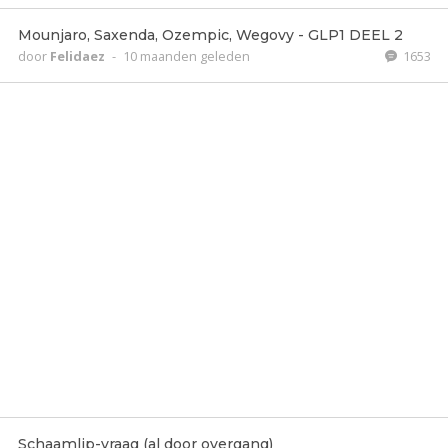
Mounjaro, Saxenda, Ozempic, Wegovy - GLP1 DEEL 2
door
Felidaez
-
10 maanden geleden
1653
Schaamlip-vraag (al door overgang)