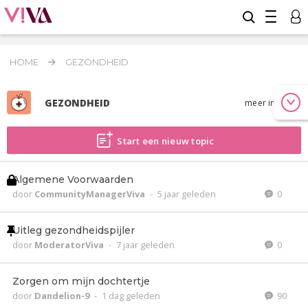
HOME
GEZONDHEID
GEZONDHEID
meer info
Start een nieuw topic
Algemene Voorwaarden
door
CommunityManagerViva
-
5 jaar geleden
0
Uitleg gezondheidspijler
door
ModeratorViva
-
7 jaar geleden
0
Zorgen om mijn dochtertje
door
Dandelion-9
-
1 dag geleden
90