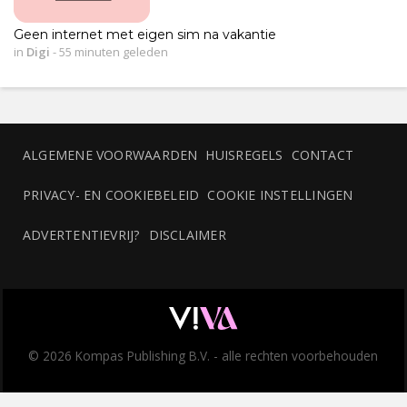
Geen internet met eigen sim na vakantie
in
Digi
-
55 minuten geleden
ALGEMENE VOORWAARDEN
HUISREGELS
CONTACT
PRIVACY- EN COOKIEBELEID
COOKIE INSTELLINGEN
ADVERTENTIEVRIJ?
DISCLAIMER
© 2026 Kompas Publishing B.V. - alle rechten voorbehouden