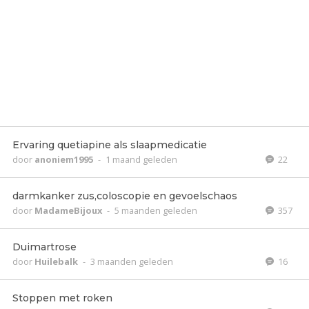
Ervaring quetiapine als slaapmedicatie
door
anoniem1995
-
1 maand geleden
22
darmkanker zus,coloscopie en gevoelschaos
door
MadameBijoux
-
5 maanden geleden
357
Duimartrose
door
Huilebalk
-
3 maanden geleden
16
Stoppen met roken