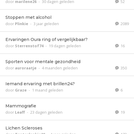
door
marilene26
-
30 dagen geleden
52
Stoppen met alcohol
door
Plinkie
-
3 jaar geleden
2089
Ervaringen Oura ring of vergelijkbaar?
door
Sterrenstof74
-
19 dagen geleden
16
Sporten voor mentale gezondheid
door
auroraatje
-
4 maanden geleden
350
Iemand ervaring met brillen24?
door
Graze
-
1 maand geleden
6
Mammografie
door
Leaff
-
23 dagen geleden
19
Lichen Scleroses