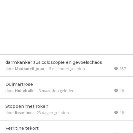
darmkanker zus,coloscopie en gevoelschaos
door
MadameBijoux
-
5 maanden geleden
357
Duimartrose
door
Huilebalk
-
3 maanden geleden
16
Stoppen met roken
door
Rozeline
-
23 dagen geleden
18
Ferritine tekort