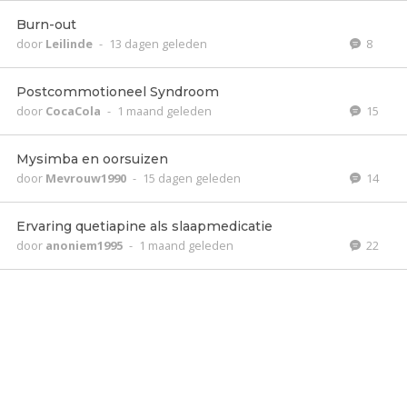
Burn-out
door
Leilinde
-
13 dagen geleden
8
Postcommotioneel Syndroom
door
CocaCola
-
1 maand geleden
15
Mysimba en oorsuizen
door
Mevrouw1990
-
15 dagen geleden
14
Ervaring quetiapine als slaapmedicatie
door
anoniem1995
-
1 maand geleden
22