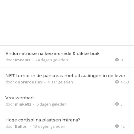
Endometriose na keizersnede & dikke buik
door
Imeams
-
24 dagen geleden
9
NET tumor in de pancreas met uitzaaiingen in de lever
door
doornroosje9
-
4 jaar geleden
4753
Vrouwenhart
door
minke82
-
6 dagen geleden
5
Hoge cortisol na plaatsen mirena?
door
Ballon
-
13 dagen geleden
42