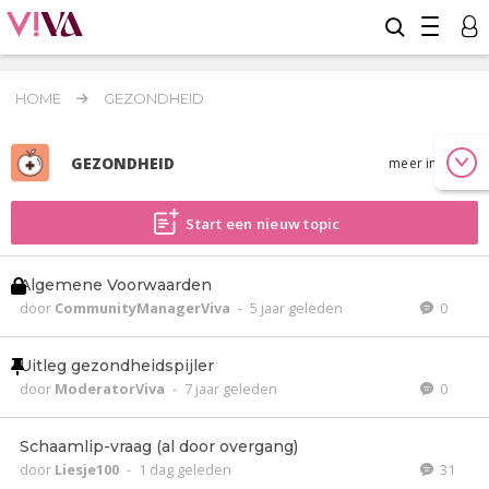
HOME
GEZONDHEID
GEZONDHEID
meer info
Start een nieuw topic
Algemene Voorwaarden
door
CommunityManagerViva
-
5 jaar geleden
0
Uitleg gezondheidspijler
door
ModeratorViva
-
7 jaar geleden
0
Schaamlip-vraag (al door overgang)
door
Liesje100
-
1 dag geleden
31