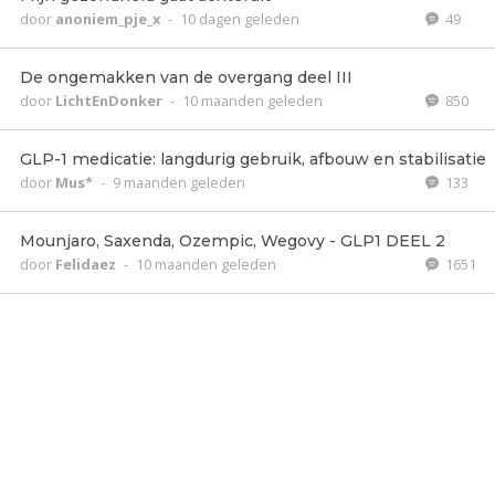
door
anoniem_pje_x
-
10 dagen geleden
49
De ongemakken van de overgang deel III
door
LichtEnDonker
-
10 maanden geleden
850
GLP-1 medicatie: langdurig gebruik, afbouw en stabilisatie
door
Mus*
-
9 maanden geleden
133
Mounjaro, Saxenda, Ozempic, Wegovy - GLP1 DEEL 2
door
Felidaez
-
10 maanden geleden
1651