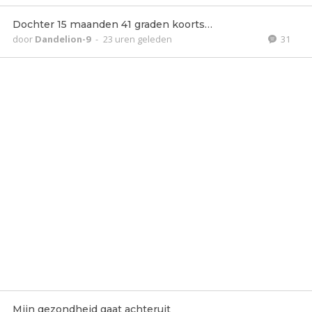
Dochter 15 maanden 41 graden koorts…
door
Dandelion-9
-
23 uren geleden
31
Mijn gezondheid gaat achteruit