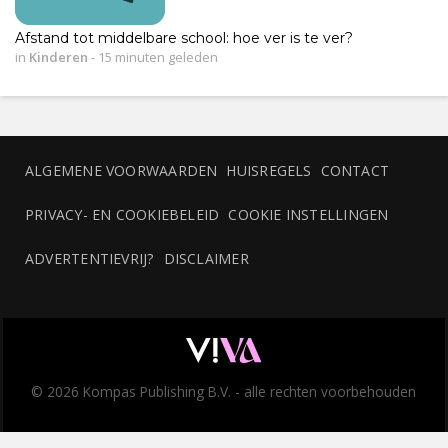
Afstand tot middelbare school: hoe ver is te ver?
in
Kinderen
-
15 minuten geleden
ALGEMENE VOORWAARDEN
HUISREGELS
CONTACT
PRIVACY- EN COOKIEBELEID
COOKIE INSTELLINGEN
ADVERTENTIEVRIJ?
DISCLAIMER
© 2026 Kompas Publishing B.V. - alle rechten voorbehouden