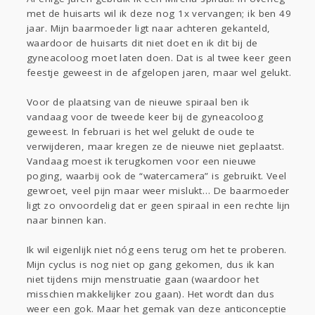
met de huisarts wil ik deze nog 1x vervangen; ik ben 49
Gevraagd
Horen
Doen
Zien
jaar. Mijn baarmoeder ligt naar achteren gekanteld,
Lezen
waardoor de huisarts dit niet doet en ik dit bij de
gyneacoloog moet laten doen. Dat is al twee keer geen
feestje geweest in de afgelopen jaren, maar wel gelukt.
Voor de plaatsing van de nieuwe spiraal ben ik
vandaag voor de tweede keer bij de gyneacoloog
geweest. In februari is het wel gelukt de oude te
verwijderen, maar kregen ze de nieuwe niet geplaatst.
Vandaag moest ik terugkomen voor een nieuwe
poging, waarbij ook de “watercamera” is gebruikt. Veel
gewroet, veel pijn maar weer mislukt… De baarmoeder
ligt zo onvoordelig dat er geen spiraal in een rechte lijn
naar binnen kan.
Ik wil eigenlijk niet nóg eens terug om het te proberen.
Mijn cyclus is nog niet op gang gekomen, dus ik kan
niet tijdens mijn menstruatie gaan (waardoor het
misschien makkelijker zou gaan). Het wordt dan dus
weer een gok. Maar het gemak van deze anticonceptie