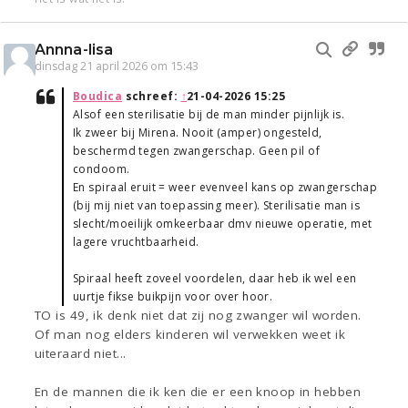
Annna-lisa
dinsdag 21 april 2026 om 15:43
Boudica
schreef:
↑
21-04-2026 15:25
Alsof een sterilisatie bij de man minder pijnlijk is.
Ik zweer bij Mirena. Nooit (amper) ongesteld,
beschermd tegen zwangerschap. Geen pil of
condoom.
En spiraal eruit = weer evenveel kans op zwangerschap
(bij mij niet van toepassing meer). Sterilisatie man is
slecht/moeilijk omkeerbaar dmv nieuwe operatie, met
lagere vruchtbaarheid.
Spiraal heeft zoveel voordelen, daar heb ik wel een
uurtje fikse buikpijn voor over hoor.
TO is 49, ik denk niet dat zij nog zwanger wil worden.
Of man nog elders kinderen wil verwekken weet ik
uiteraard niet...
En de mannen die ik ken die er een knoop in hebben