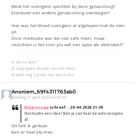
Moet het overigens specifiek bij deze gynacoloog?
Eventueel een andere gynaecoloog overwegen?
Hier was het bloed overigens al afgelopen met de mini-
pil.
Door medicatie was die niet safe meer, maar
misschien is het voor jou wél een optie als alternatief?
Is dit nu later?
Ik snap geen donder van het leven
Ik weet nog steeds niet wie ik ben
Anoniem_69f4311763ab0
dinsdag 21 april 2026 om 05:39
Elmervrouw
schreef:
↑
20-04-2026 21:49
Sterilisatie een idee? Ben je van heel de anticonceptie
af.
Dit heb ik gedaan.
Ben er heel blij mee.