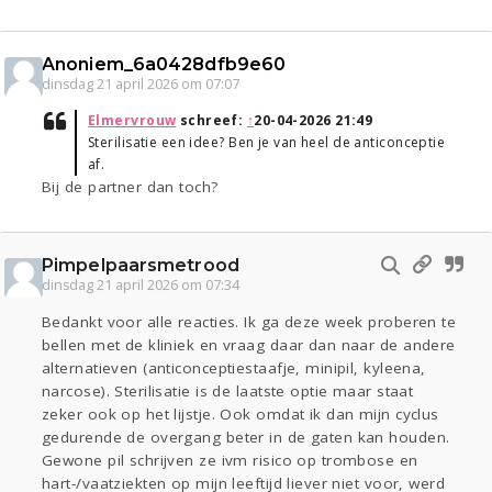
Anoniem_6a0428dfb9e60
dinsdag 21 april 2026 om 07:07
Elmervrouw
schreef:
↑
20-04-2026 21:49
Sterilisatie een idee? Ben je van heel de anticonceptie
af.
Bij de partner dan toch?
Pimpelpaarsmetrood
dinsdag 21 april 2026 om 07:34
Bedankt voor alle reacties. Ik ga deze week proberen te
bellen met de kliniek en vraag daar dan naar de andere
alternatieven (anticonceptiestaafje, minipil, kyleena,
narcose). Sterilisatie is de laatste optie maar staat
zeker ook op het lijstje. Ook omdat ik dan mijn cyclus
gedurende de overgang beter in de gaten kan houden.
Gewone pil schrijven ze ivm risico op trombose en
hart-/vaatziekten op mijn leeftijd liever niet voor, werd