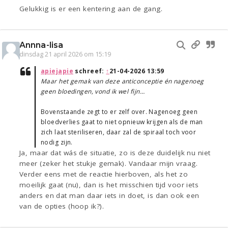
Gelukkig is er een kentering aan de gang.
Annna-lisa
dinsdag 21 april 2026 om 15:19
apiejapie
schreef:
↑
21-04-2026 13:59
Maar het gemak van deze anticonceptie én nagenoeg
geen bloedingen, vond ik wel fijn…
Bovenstaande zegt to er zelf over. Nagenoeg geen
bloedverlies gaat to niet opnieuw krijgen als de man
zich laat steriliseren, daar zal de spiraal toch voor
nodig zijn.
Ja, maar dat wás de situatie, zo is deze duidelijk nu niet
meer (zeker het stukje gemak). Vandaar mijn vraag.
Verder eens met de reactie hierboven, als het zo
moeilijk gaat (nu), dan is het misschien tijd voor iets
anders en dat man daar iets in doet, is dan ook een
van de opties (hoop ik?).