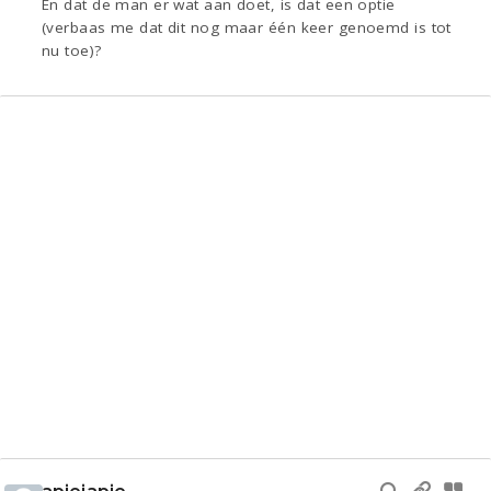
En dat de man er wat aan doet, is dat een optie
(verbaas me dat dit nog maar één keer genoemd is tot
nu toe)?