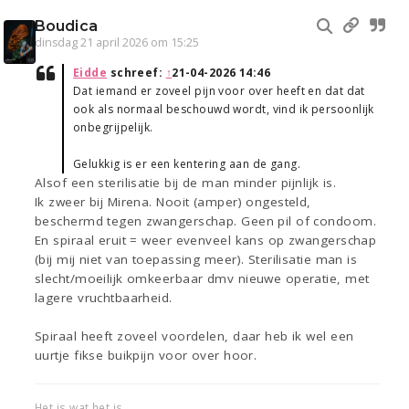
Boudica
dinsdag 21 april 2026 om 15:25
Eidde
schreef:
↑
21-04-2026 14:46
Dat iemand er zoveel pijn voor over heeft en dat dat
ook als normaal beschouwd wordt, vind ik persoonlijk
onbegrijpelijk.
Gelukkig is er een kentering aan de gang.
Alsof een sterilisatie bij de man minder pijnlijk is.
Ik zweer bij Mirena. Nooit (amper) ongesteld,
beschermd tegen zwangerschap. Geen pil of condoom.
En spiraal eruit = weer evenveel kans op zwangerschap
(bij mij niet van toepassing meer). Sterilisatie man is
slecht/moeilijk omkeerbaar dmv nieuwe operatie, met
lagere vruchtbaarheid.
Spiraal heeft zoveel voordelen, daar heb ik wel een
uurtje fikse buikpijn voor over hoor.
Het is wat het is.