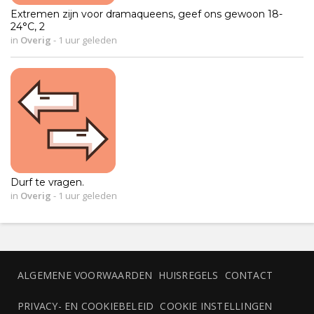
Extremen zijn voor dramaqueens, geef ons gewoon 18-
24°C, 2
in
Overig
-
1 uur geleden
Durf te vragen.
in
Overig
-
1 uur geleden
ALGEMENE VOORWAARDEN
HUISREGELS
CONTACT
PRIVACY- EN COOKIEBELEID
COOKIE INSTELLINGEN