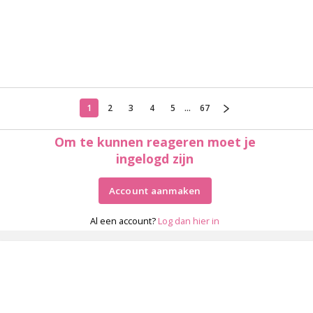
1
2
3
4
5
...
67
Om te kunnen reageren moet je
ingelogd zijn
Account aanmaken
Al een account?
Log dan hier in