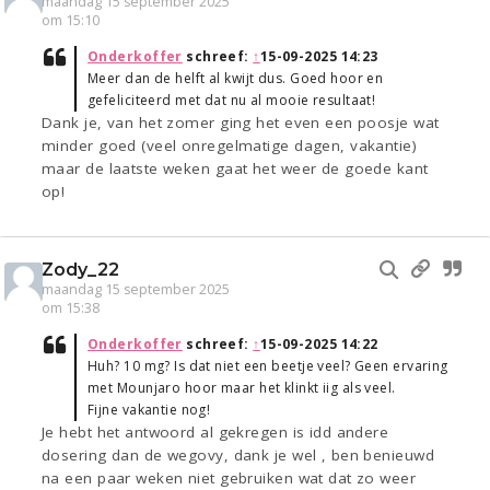
maandag 15 september 2025
om 15:10
Onderkoffer
schreef:
↑
15-09-2025 14:23
Meer dan de helft al kwijt dus. Goed hoor en
gefeliciteerd met dat nu al mooie resultaat!
Dank je, van het zomer ging het even een poosje wat
minder goed (veel onregelmatige dagen, vakantie)
maar de laatste weken gaat het weer de goede kant
op!
Zody_22
maandag 15 september 2025
om 15:38
Onderkoffer
schreef:
↑
15-09-2025 14:22
Huh? 10 mg? Is dat niet een beetje veel? Geen ervaring
met Mounjaro hoor maar het klinkt iig als veel.
Fijne vakantie nog!
Je hebt het antwoord al gekregen is idd andere
dosering dan de wegovy, dank je wel , ben benieuwd
na een paar weken niet gebruiken wat dat zo weer