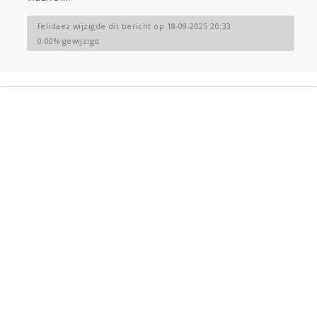
felidaez wijzigde dit bericht op 18-09-2025 20:33
0.00% gewijzigd