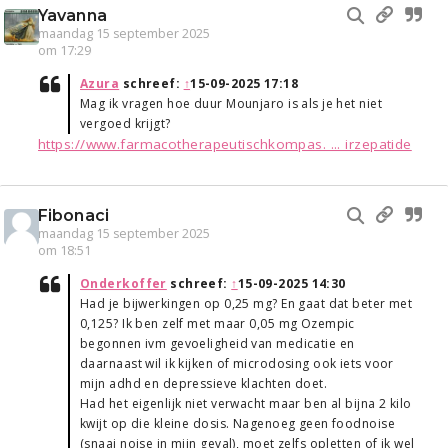
Yavanna
maandag 15 september 2025
om 17:29
Azura
schreef:
↑
15-09-2025 17:18
Mag ik vragen hoe duur Mounjaro is als je het niet
vergoed krijgt?
https://www.farmacotherapeutischkompas. ... irzepatide
Fibonaci
maandag 15 september 2025
om 18:51
Onderkoffer
schreef:
↑
15-09-2025 14:30
Had je bijwerkingen op 0,25 mg? En gaat dat beter met
0,125? Ik ben zelf met maar 0,05 mg Ozempic
begonnen ivm gevoeligheid van medicatie en
daarnaast wil ik kijken of microdosing ook iets voor
mijn adhd en depressieve klachten doet.
Had het eigenlijk niet verwacht maar ben al bijna 2 kilo
kwijt op die kleine dosis. Nagenoeg geen foodnoise
(snaai noise in mijn geval), moet zelfs opletten of ik wel