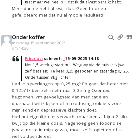
niet maar wel heel blij dat ik dit alvast bereikt hebt.
Meer dan de helft al kwijt dus. Goed hoor en
gefeliciteerd met dat nu al mooie resultaat!
Onderkoffer
maandag 15 september 2025
om 14:30
Fibonaci
schreef:
↑
15-09-2025 14:18
Net 1,5 week gestart met Wegovy via de huisarts (wel
zelf betalen). 1e keer 0,25 gespoten en zaterdag 0,125.
Ondertussen 3kg lichter.
Had je bijwerkingen op 0,25 mg? En gaat dat beter met
0,125? Ik ben zelf met maar 0,05 mg Ozempic
begonnen ivm gevoeligheid van medicatie en
daarnaast wil ik kijken of microdosing ook iets voor
mijn adhd en depressieve klachten doet.
Had het eigenlijk niet verwacht maar ben al bijna 2 kilo
kwijt op die kleine dosis. Nagenoeg geen foodnoise
(snaai noise in mijn geval), moet zelfs opletten of ik
wel voldoende eet.