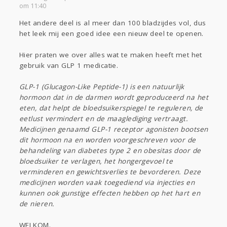
om 11:40
Gevraagd
Horen
Doen
Zien
Het andere deel is al meer dan 100 bladzijdes vol, dus
Lezen
het leek mij een goed idee een nieuw deel te openen.
Hier praten we over alles wat te maken heeft met het
gebruik van GLP 1 medicatie.
GLP-1 (Glucagon-Like Peptide-1) is een natuurlijk
hormoon dat in de darmen wordt geproduceerd na het
eten, dat helpt de bloedsuikerspiegel te reguleren, de
eetlust vermindert en de maaglediging vertraagt.
Medicijnen genaamd GLP-1 receptor agonisten bootsen
dit hormoon na en worden voorgeschreven voor de
behandeling van diabetes type 2 en obesitas door de
bloedsuiker te verlagen, het hongergevoel te
verminderen en gewichtsverlies te bevorderen. Deze
medicijnen worden vaak toegediend via injecties en
kunnen ook gunstige effecten hebben op het hart en
de nieren.
WELKOM.