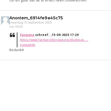
Oh en gaaf dat dit al effect heeft onderkoffer!
Anoniem_6914fe9a45c75
maandag 15 september 2025
om 19:59
Yavanna
schreef:
↑
15-09-2025 17:29
https://www.farmacotherapeutischkompas. ...
irzepatide
Bedankt!