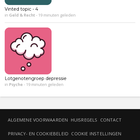
Vinted topic - 4
in
Geld & Recht
-
19 minuten geleden
Lotgenotengroep depressie
in
Psyche
-
19 minuten geleden
ALGEMENE VOORWAARDEN
HUISREGELS
CONTACT
PRIVACY- EN COOKIEBELEID
COOKIE INSTELLINGEN