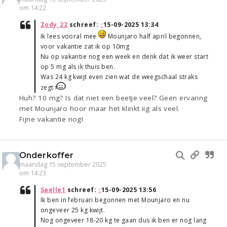
om 14:22
Zody_22
schreef:
↑
15-09-2025 13:34
Ik lees vooral mee
Mounjaro half april begonnen,
voor vakantie zat ik op 10mg
Nu op vakantie nog een week en denk dat ik weer start
op 5 mg als ik thuis ben.
Was 24 kg kwijt even zien wat de weegschaal straks
zegt
Huh? 10 mg? Is dat niet een beetje veel? Geen ervaring
met Mounjaro hoor maar het klinkt iig als veel.
Fijne vakantie nog!
Onderkoffer
maandag 15 september 2025
om 14:23
Saelle1
schreef:
↑
15-09-2025 13:56
Ik ben in februari begonnen met Mounjaro en nu
ongeveer 25 kg kwijt.
Nog ongeveer 18-20 kg te gaan dus ik ben er nog lang