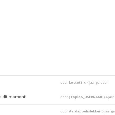
door
Lottett_x
4 jaar geleden
p dit moment!
door
{ topic.S_USERNAME }
4 jaa
door
Aardappelislekker
5 jaar g