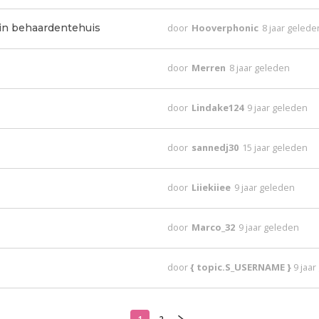
in behaardentehuis
door
Hooverphonic
8 jaar gelede
door
Merren
8 jaar geleden
door
Lindake124
9 jaar geleden
door
sannedj30
15 jaar geleden
door
Liiekiiee
9 jaar geleden
door
Marco_32
9 jaar geleden
door
{ topic.S_USERNAME }
9 jaa