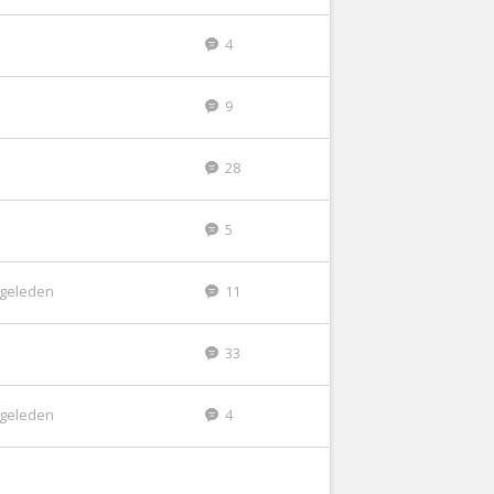
4
9
28
5
r geleden
11
33
r geleden
4