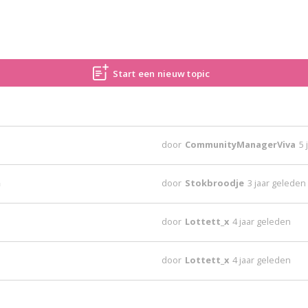
Start een nieuw topic
door
CommunityManagerViva
5 
n
door
Stokbroodje
3 jaar geleden
door
Lottett_x
4 jaar geleden
door
Lottett_x
4 jaar geleden