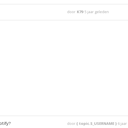
door
K79
5 jaar geleden
otify?
door
{ topic.S_USERNAME }
6 jaa