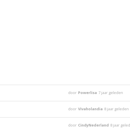
door
Powerlisa
7 jaar geleden
door
Vivaholandia
8 jaar geleden
door
CindyNederland
8 jaar gele