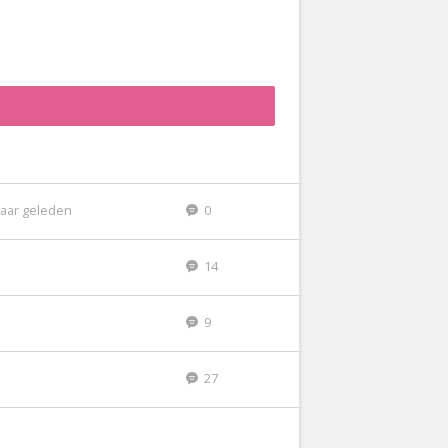
jaar geleden
0
14
9
27