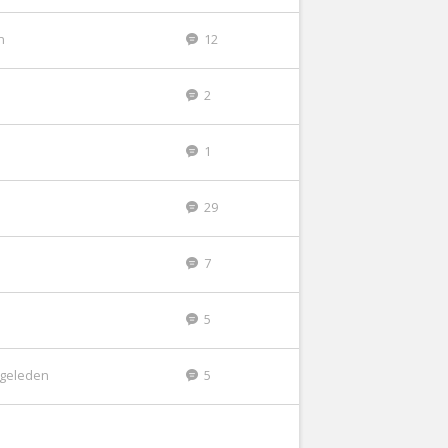
n
12
2
1
29
7
5
r geleden
5