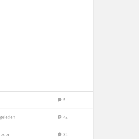
5
r geleden
42
eleden
32