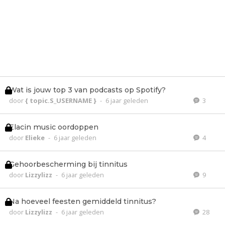
Wat is jouw top 3 van podcasts op Spotify?
door
{ topic.S_USERNAME }
-
6 jaar geleden
3
Elacin music oordoppen
door
Elieke
-
6 jaar geleden
4
Gehoorbescherming bij tinnitus
door
Lizzylizz
-
6 jaar geleden
9
Na hoeveel feesten gemiddeld tinnitus?
door
Lizzylizz
-
6 jaar geleden
28