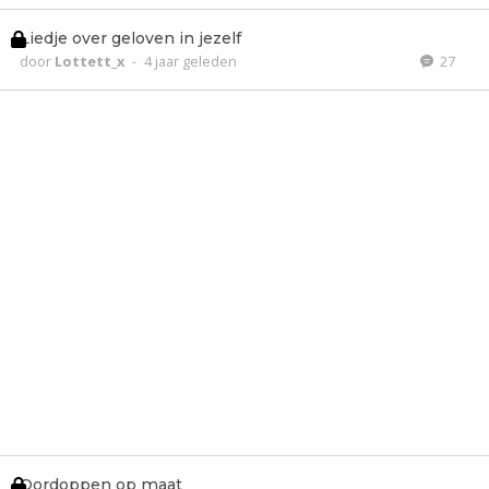
Liedje over geloven in jezelf
door
Lottett_x
-
4 jaar geleden
27
Oordoppen op maat