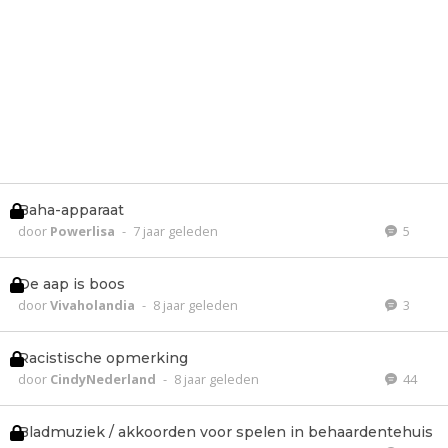
Baha-apparaat
door
Powerlisa
-
7 jaar geleden
5
De aap is boos
door
Vivaholandia
-
8 jaar geleden
3
Racistische opmerking
door
CindyNederland
-
8 jaar geleden
44
Bladmuziek / akkoorden voor spelen in behaardentehuis