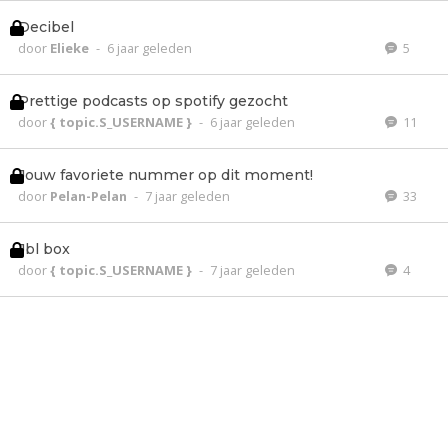
Decibel
door
Elieke
-
6 jaar geleden
5
Prettige podcasts op spotify gezocht
door
{ topic.S_USERNAME }
-
6 jaar geleden
11
Jouw favoriete nummer op dit moment!
door
Pelan-Pelan
-
7 jaar geleden
33
Jbl box
door
{ topic.S_USERNAME }
-
7 jaar geleden
4