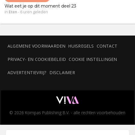
Wat eet je op dit moment deel 23
in
Eten
-
6 uren geleden
ALGEMENE VOORWAARDEN
HUISREGELS
CONTACT
PRIVACY- EN COOKIEBELEID
COOKIE INSTELLINGEN
ADVERTENTIEVRIJ?
DISCLAIMER
© 2026 Kompas Publishing B.V. - alle rechten voorbehouden