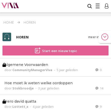
HOME
HOREN
HOREN
meer info
Start een nieuw topic
Algemene Voorwaarden
door
CommunityManagerViva
-
5 jaar geleden
0
Hoe moet ik weten welke oordoppen
door
Stokbroodje
-
3 jaar geleden
14
Hero david quatta
door
Lottett_x
-
4 jaar geleden
9