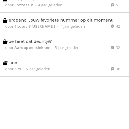
door
Lottett_x
-
4 jaar geleden
5
Heropend: Jouw favoriete nummer op dit moment!
door
{ topic.S_USERNAME }
-
4 jaar geleden
42
Hoe heet dat deuntje?
door
Aardappelislekker
-
5 jaar geleden
32
Piano
door
K79
-
5 jaar geleden
38