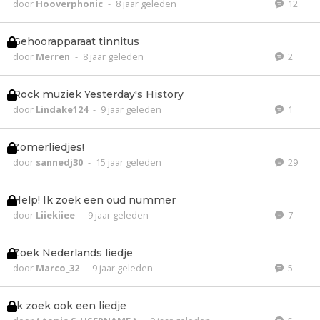
door
Hooverphonic
-
8 jaar geleden
12
Gehoorapparaat tinnitus
door
Merren
-
8 jaar geleden
2
Rock muziek Yesterday's History
door
Lindake124
-
9 jaar geleden
1
Zomerliedjes!
door
sannedj30
-
15 jaar geleden
29
Help! Ik zoek een oud nummer
door
Liiekiiee
-
9 jaar geleden
7
Zoek Nederlands liedje
door
Marco_32
-
9 jaar geleden
5
Ik zoek ook een liedje