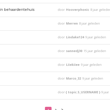
in behaardentehuis
door
Hooverphonic
8 jaar gelede
door
Merren
8 jaar geleden
door
Lindake124
9 jaar geleden
door
sannedj30
15 jaar geleden
door
Liiekiiee
9 jaar geleden
door
Marco_32
9 jaar geleden
door
{ topic.S_USERNAME }
9 jaa