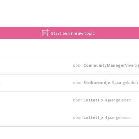
Start een nieuw topic
door
CommunityManagerViva
5 
n
door
Stokbroodje
3 jaar geleden
door
Lottett_x
4 jaar geleden
door
Lottett_x
4 jaar geleden