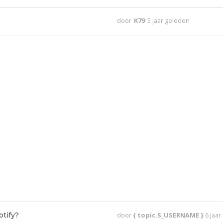
door
K79
5 jaar geleden
otify?
door
{ topic.S_USERNAME }
6 jaa