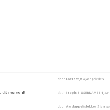
door
Lottett_x
4 jaar geleden
p dit moment!
door
{ topic.S_USERNAME }
4 jaa
door
Aardappelislekker
5 jaar g