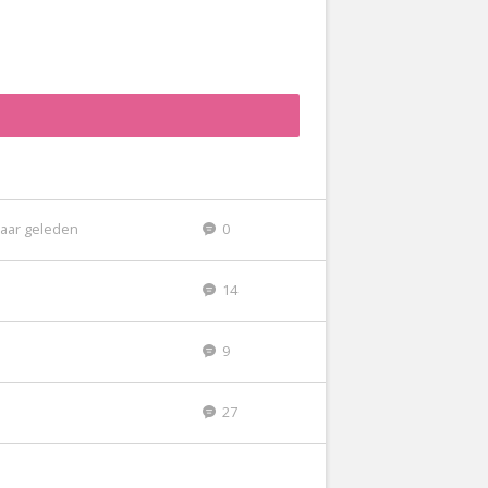
jaar geleden
0
14
9
27