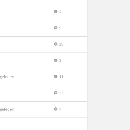
4
9
28
5
r geleden
11
33
r geleden
4