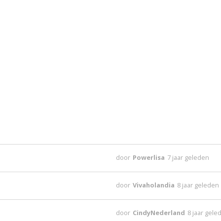
door
Powerlisa
7 jaar geleden
door
Vivaholandia
8 jaar geleden
door
CindyNederland
8 jaar gele