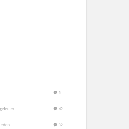
5
r geleden
42
eleden
32