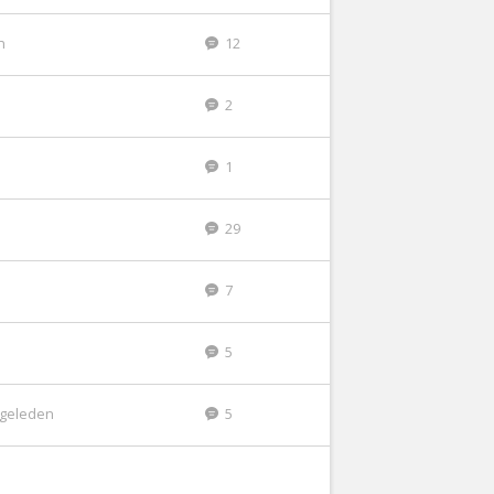
n
12
2
1
29
7
5
r geleden
5