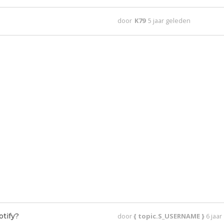
door
K79
5 jaar geleden
otify?
door
{ topic.S_USERNAME }
6 jaa