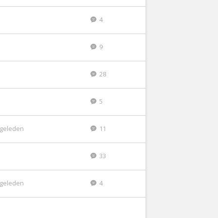
4
9
28
5
r geleden
11
33
r geleden
4