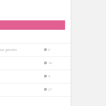
jaar geleden
0
14
9
27