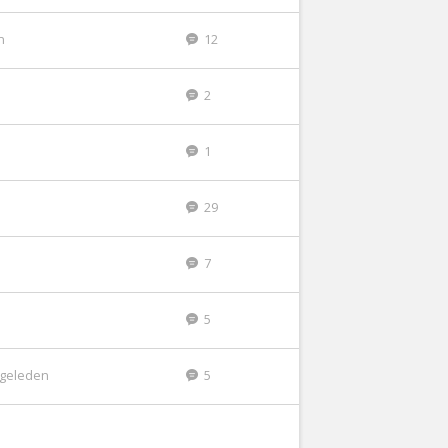
n
12
2
1
29
7
5
r geleden
5