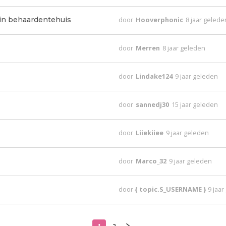
in behaardentehuis
door
Hooverphonic
8 jaar gelede
door
Merren
8 jaar geleden
door
Lindake124
9 jaar geleden
door
sannedj30
15 jaar geleden
door
Liiekiiee
9 jaar geleden
door
Marco_32
9 jaar geleden
door
{ topic.S_USERNAME }
9 jaa