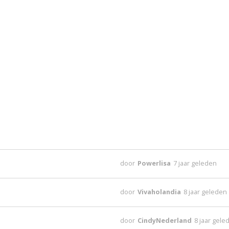
door
Powerlisa
7 jaar geleden
door
Vivaholandia
8 jaar geleden
door
CindyNederland
8 jaar gele