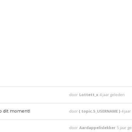
door
Lottett_x
4 jaar geleden
p dit moment!
door
{ topic.S_USERNAME }
4 jaa
door
Aardappelislekker
5 jaar g