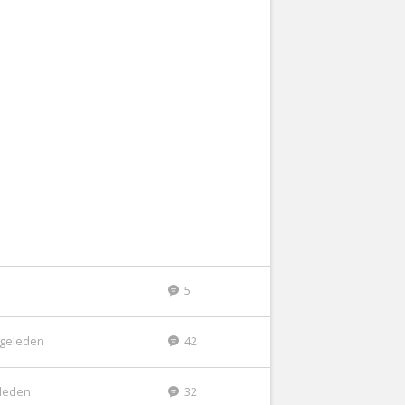
5
r geleden
42
eleden
32