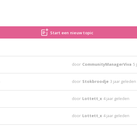
Start een nieuw topic
door
CommunityManagerViva
5 
n
door
Stokbroodje
3 jaar geleden
door
Lottett_x
4 jaar geleden
door
Lottett_x
4 jaar geleden