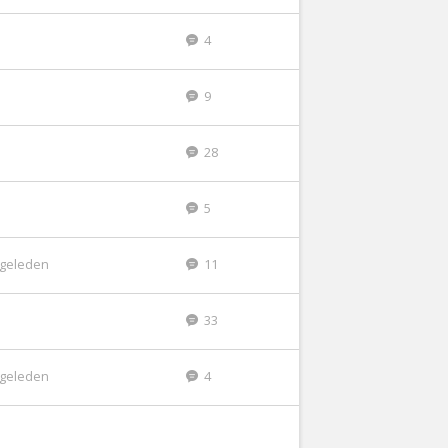
4
9
28
5
r geleden
11
33
r geleden
4