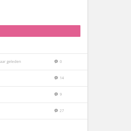
jaar geleden
0
14
9
27