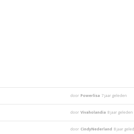
door
Powerlisa
7 jaar geleden
door
Vivaholandia
8 jaar geleden
door
CindyNederland
8 jaar gele