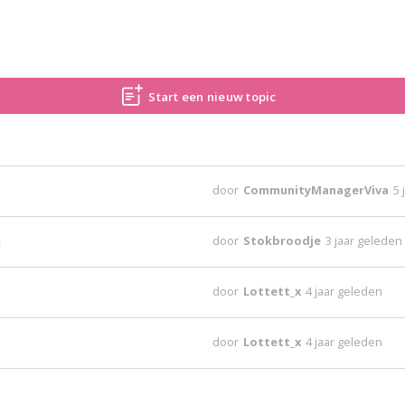
Start een nieuw topic
door
CommunityManagerViva
5 
n
door
Stokbroodje
3 jaar geleden
door
Lottett_x
4 jaar geleden
door
Lottett_x
4 jaar geleden