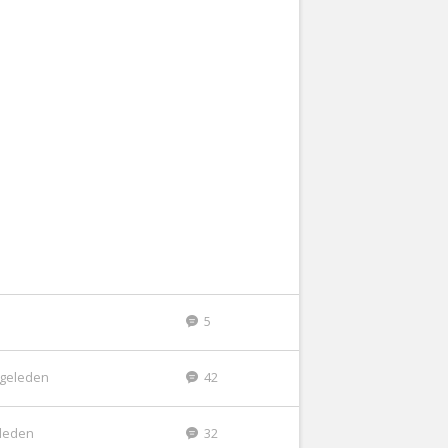
5
r geleden
42
eleden
32