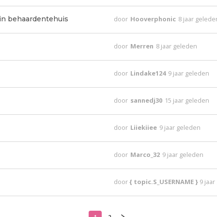
in behaardentehuis
door
Hooverphonic
8 jaar gelede
door
Merren
8 jaar geleden
door
Lindake124
9 jaar geleden
door
sannedj30
15 jaar geleden
door
Liiekiiee
9 jaar geleden
door
Marco_32
9 jaar geleden
door
{ topic.S_USERNAME }
9 jaa