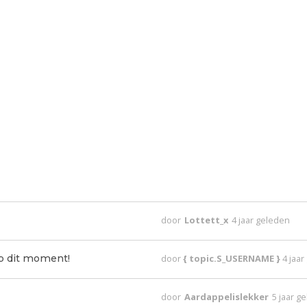
door
Lottett_x
4 jaar geleden
p dit moment!
door
{ topic.S_USERNAME }
4 jaa
door
Aardappelislekker
5 jaar g