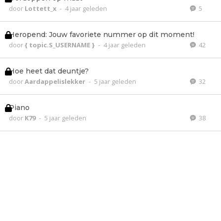
door
Lottett_x
-
4 jaar geleden
5
Heropend: Jouw favoriete nummer op dit moment!
door
{ topic.S_USERNAME }
-
4 jaar geleden
42
Hoe heet dat deuntje?
door
Aardappelislekker
-
5 jaar geleden
32
Piano
door
K79
-
5 jaar geleden
38