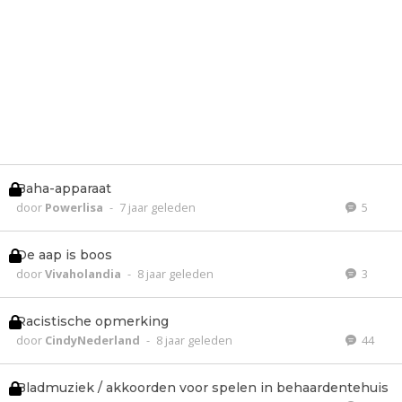
Baha-apparaat
door
Powerlisa
-
7 jaar geleden
5
De aap is boos
door
Vivaholandia
-
8 jaar geleden
3
Racistische opmerking
door
CindyNederland
-
8 jaar geleden
44
Bladmuziek / akkoorden voor spelen in behaardentehuis