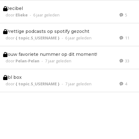
Decibel
door
Elieke
-
6 jaar geleden
5
Prettige podcasts op spotify gezocht
door
{ topic.S_USERNAME }
-
6 jaar geleden
11
Jouw favoriete nummer op dit moment!
door
Pelan-Pelan
-
7 jaar geleden
33
Jbl box
door
{ topic.S_USERNAME }
-
7 jaar geleden
4