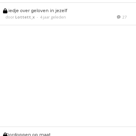
Liedje over geloven in jezelf
door
Lottett_x
-
4 jaar geleden
27
Oordoppen op maat