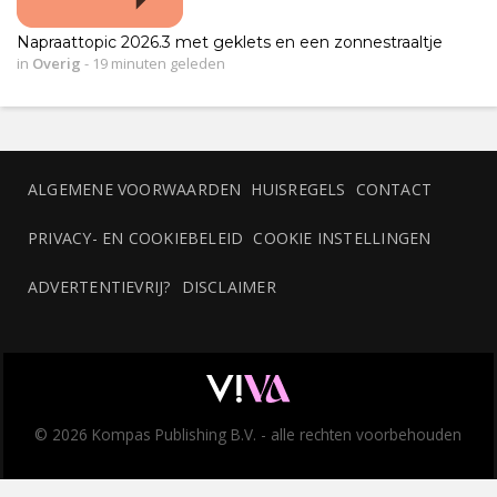
Napraattopic 2026.3 met geklets en een zonnestraaltje
in
Overig
-
19 minuten geleden
ALGEMENE VOORWAARDEN
HUISREGELS
CONTACT
PRIVACY- EN COOKIEBELEID
COOKIE INSTELLINGEN
ADVERTENTIEVRIJ?
DISCLAIMER
© 2026 Kompas Publishing B.V. - alle rechten voorbehouden