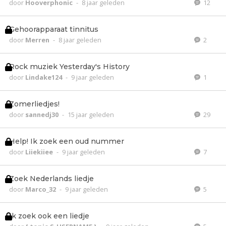
door
Hooverphonic
-
8 jaar geleden
12
Gehoorapparaat tinnitus
door
Merren
-
8 jaar geleden
2
Rock muziek Yesterday's History
door
Lindake124
-
9 jaar geleden
1
Zomerliedjes!
door
sannedj30
-
15 jaar geleden
29
Help! Ik zoek een oud nummer
door
Liiekiiee
-
9 jaar geleden
7
Zoek Nederlands liedje
door
Marco_32
-
9 jaar geleden
5
Ik zoek ook een liedje