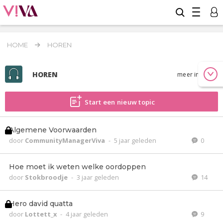
HOME
HOREN
HOREN
meer info
Start een nieuw topic
Algemene Voorwaarden
door
CommunityManagerViva
-
5 jaar geleden
0
Hoe moet ik weten welke oordoppen
door
Stokbroodje
-
3 jaar geleden
14
Hero david quatta
door
Lottett_x
-
4 jaar geleden
9