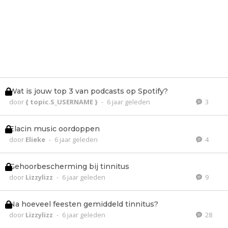
Wat is jouw top 3 van podcasts op Spotify?
door
{ topic.S_USERNAME }
-
6 jaar geleden
3
Elacin music oordoppen
door
Elieke
-
6 jaar geleden
4
Gehoorbescherming bij tinnitus
door
Lizzylizz
-
6 jaar geleden
9
Na hoeveel feesten gemiddeld tinnitus?
door
Lizzylizz
-
6 jaar geleden
28