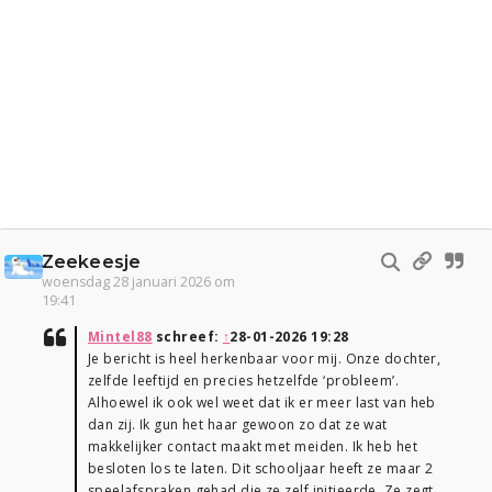
Zeekeesje
woensdag 28 januari 2026 om
19:41
Mintel88
schreef:
↑
28-01-2026 19:28
Je bericht is heel herkenbaar voor mij. Onze dochter,
zelfde leeftijd en precies hetzelfde ‘probleem’.
Alhoewel ik ook wel weet dat ik er meer last van heb
dan zij. Ik gun het haar gewoon zo dat ze wat
makkelijker contact maakt met meiden. Ik heb het
besloten los te laten. Dit schooljaar heeft ze maar 2
speelafspraken gehad die ze zelf initieerde. Ze zegt