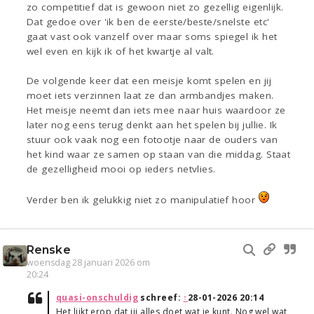
zo competitief dat is gewoon niet zo gezellig eigenlijk.
Dat gedoe over 'ik ben de eerste/beste/snelste etc'
gaat vast ook vanzelf over maar soms spiegel ik het
wel even en kijk ik of het kwartje al valt.
De volgende keer dat een meisje komt spelen en jij
moet iets verzinnen laat ze dan armbandjes maken.
Het meisje neemt dan iets mee naar huis waardoor ze
later nog eens terug denkt aan het spelen bij jullie. Ik
stuur ook vaak nog een fotootje naar de ouders van
het kind waar ze samen op staan van die middag. Staat
de gezelligheid mooi op ieders netvlies.
Verder ben ik gelukkig niet zo manipulatief hoor
Renske
woensdag 28 januari 2026 om
20:24
quasi-onschuldig
schreef:
↑
28-01-2026 20:14
Het lijkt erop dat jij alles doet wat je kunt. Nog wel wat