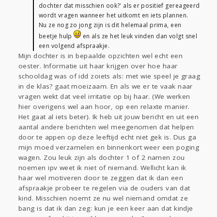
dochter dat misschien ook?' als er positief gereageerd
wordt vragen wanneer het uitkomt en iets plannen.
Nu ze nog zo jong zijn is dit helemaal prima, een
beetje hulp
en als ze het leuk vinden dan volgt snel
een volgend afspraakje.
Mijn dochter is in bepaalde opzichten wel echt een
oester. Informatie uit haar krijgen over hoe haar
schooldag was of idd zoiets als: met wie speel je graag
in de klas? gaat moeizaam. En als we er te vaak naar
vragen wekt dat veel irritatie op bij haar. (We werken
hier overigens wel aan hoor, op een relaxte manier.
Het gaat al iets beter). Ik heb uit jouw bericht en uit een
aantal andere berichten wel meegenomen dat helpen
door te appen op deze leeftijd echt niet gek is. Dus ga
mijn moed verzamelen en binnenkort weer een poging
wagen. Zou leuk zijn als dochter 1 of 2 namen zou
noemen ipv weet ik niet of niemand. Wellicht kan ik
haar wel motiveren door te zeggen dat ik dan een
afspraakje probeer te regelen via de ouders van dat
kind. Misschien noemt ze nu wel niemand omdat ze
bang is dat ik dan zeg: kun je een keer aan dat kindje