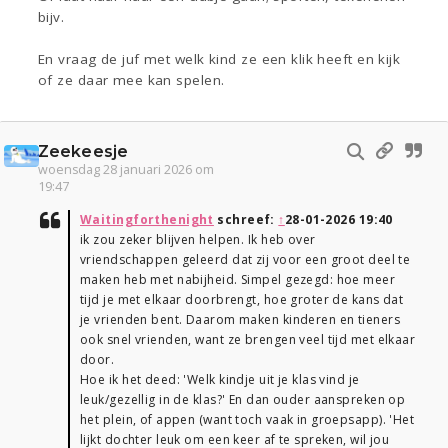
bijv.
En vraag de juf met welk kind ze een klik heeft en kijk
of ze daar mee kan spelen.
Zeekeesje
woensdag 28 januari 2026 om
19:47
Waitingforthenight
schreef:
↑
28-01-2026 19:40
ik zou zeker blijven helpen. Ik heb over
vriendschappen geleerd dat zij voor een groot deel te
maken heb met nabijheid. Simpel gezegd: hoe meer
tijd je met elkaar doorbrengt, hoe groter de kans dat
je vrienden bent. Daarom maken kinderen en tieners
ook snel vrienden, want ze brengen veel tijd met elkaar
door.
Hoe ik het deed: 'Welk kindje uit je klas vind je
leuk/gezellig in de klas?' En dan ouder aanspreken op
het plein, of appen (want toch vaak in groepsapp). 'Het
lijkt dochter leuk om een keer af te spreken, wil jou