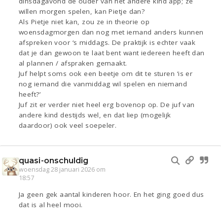
dinsdagavond de ouder van het andere kind app; ze
willen morgen spelen, kan Pietje dan?
Als Pietje niet kan, zou ze in theorie op
woensdagmorgen dan nog met iemand anders kunnen
afspreken voor ‘s middags. De praktijk is echter vaak
dat je dan gewoon te laat bent want iedereen heeft dan
al plannen / afspraken gemaakt.
Juf helpt soms ook een beetje om dit te sturen ‘is er
nog iemand die vanmiddag wil spelen en niemand
heeft?’
Juf zit er verder niet heel erg bovenop op. De juf van
andere kind destijds wel, en dat liep (mogelijk
daardoor) ook veel soepeler.
quasi-onschuldig
woensdag 28 januari 2026 om
18:57
Ja geen gek aantal kinderen hoor. En het ging goed dus
dat is al heel mooi.