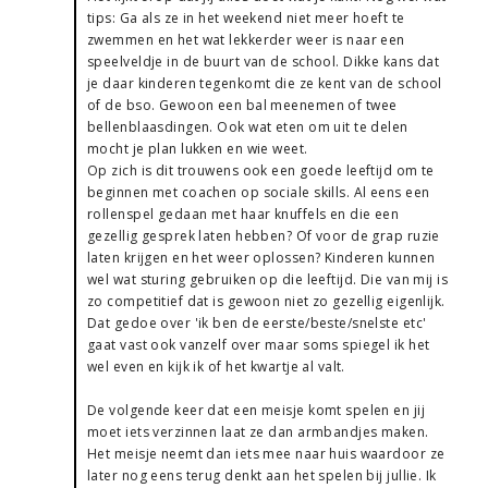
tips: Ga als ze in het weekend niet meer hoeft te
zwemmen en het wat lekkerder weer is naar een
speelveldje in de buurt van de school. Dikke kans dat
je daar kinderen tegenkomt die ze kent van de school
of de bso. Gewoon een bal meenemen of twee
bellenblaasdingen. Ook wat eten om uit te delen
mocht je plan lukken en wie weet.
Op zich is dit trouwens ook een goede leeftijd om te
beginnen met coachen op sociale skills. Al eens een
rollenspel gedaan met haar knuffels en die een
gezellig gesprek laten hebben? Of voor de grap ruzie
laten krijgen en het weer oplossen? Kinderen kunnen
wel wat sturing gebruiken op die leeftijd. Die van mij is
zo competitief dat is gewoon niet zo gezellig eigenlijk.
Dat gedoe over 'ik ben de eerste/beste/snelste etc'
gaat vast ook vanzelf over maar soms spiegel ik het
wel even en kijk ik of het kwartje al valt.
De volgende keer dat een meisje komt spelen en jij
moet iets verzinnen laat ze dan armbandjes maken.
Het meisje neemt dan iets mee naar huis waardoor ze
later nog eens terug denkt aan het spelen bij jullie. Ik