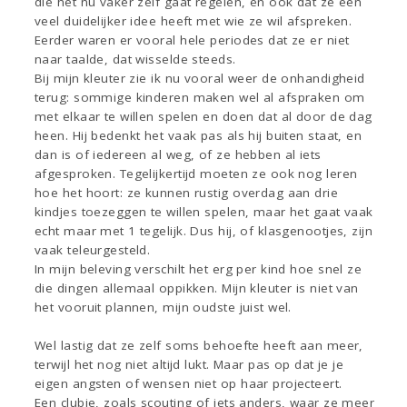
die het nu vaker zelf gaat regelen, en ook dat ze een
veel duidelijker idee heeft met wie ze wil afspreken.
Eerder waren er vooral hele periodes dat ze er niet
naar taalde, dat wisselde steeds.
Bij mijn kleuter zie ik nu vooral weer de onhandigheid
terug: sommige kinderen maken wel al afspraken om
met elkaar te willen spelen en doen dat al door de dag
heen. Hij bedenkt het vaak pas als hij buiten staat, en
dan is of iedereen al weg, of ze hebben al iets
afgesproken. Tegelijkertijd moeten ze ook nog leren
hoe het hoort: ze kunnen rustig overdag aan drie
kindjes toezeggen te willen spelen, maar het gaat vaak
echt maar met 1 tegelijk. Dus hij, of klasgenootjes, zijn
vaak teleurgesteld.
In mijn beleving verschilt het erg per kind hoe snel ze
die dingen allemaal oppikken. Mijn kleuter is niet van
het vooruit plannen, mijn oudste juist wel.
Wel lastig dat ze zelf soms behoefte heeft aan meer,
terwijl het nog niet altijd lukt. Maar pas op dat je je
eigen angsten of wensen niet op haar projecteert.
Een clubje, zoals scouting of iets anders, waar ze meer