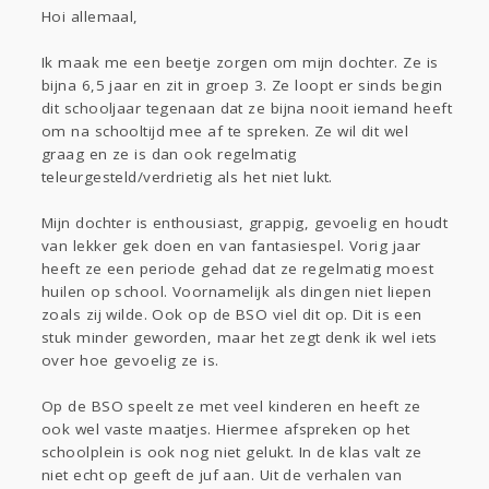
Sport
Contact
Viva zoekt
Aangeboden
Hoi allemaal,
Gevraagd
Horen
Doen
Zien
Ik maak me een beetje zorgen om mijn dochter. Ze is
Lezen
bijna 6,5 jaar en zit in groep 3. Ze loopt er sinds begin
dit schooljaar tegenaan dat ze bijna nooit iemand heeft
om na schooltijd mee af te spreken. Ze wil dit wel
graag en ze is dan ook regelmatig
teleurgesteld/verdrietig als het niet lukt.
Mijn dochter is enthousiast, grappig, gevoelig en houdt
van lekker gek doen en van fantasiespel. Vorig jaar
heeft ze een periode gehad dat ze regelmatig moest
huilen op school. Voornamelijk als dingen niet liepen
zoals zij wilde. Ook op de BSO viel dit op. Dit is een
stuk minder geworden, maar het zegt denk ik wel iets
over hoe gevoelig ze is.
Op de BSO speelt ze met veel kinderen en heeft ze
ook wel vaste maatjes. Hiermee afspreken op het
schoolplein is ook nog niet gelukt. In de klas valt ze
niet echt op geeft de juf aan. Uit de verhalen van