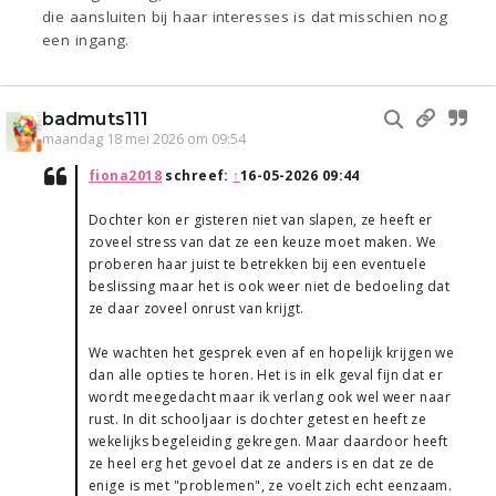
die aansluiten bij haar interesses is dat misschien nog
een ingang.
badmuts111
maandag 18 mei 2026 om 09:54
fiona2018
schreef:
↑
16-05-2026 09:44
Dochter kon er gisteren niet van slapen, ze heeft er
zoveel stress van dat ze een keuze moet maken. We
proberen haar juist te betrekken bij een eventuele
beslissing maar het is ook weer niet de bedoeling dat
ze daar zoveel onrust van krijgt.
We wachten het gesprek even af en hopelijk krijgen we
dan alle opties te horen. Het is in elk geval fijn dat er
wordt meegedacht maar ik verlang ook wel weer naar
rust. In dit schooljaar is dochter getest en heeft ze
wekelijks begeleiding gekregen. Maar daardoor heeft
ze heel erg het gevoel dat ze anders is en dat ze de
enige is met "problemen", ze voelt zich echt eenzaam.