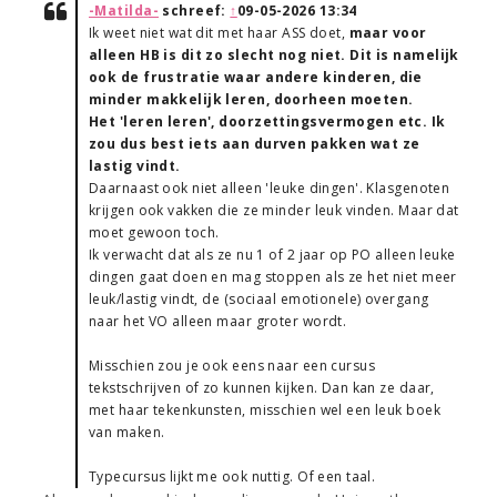
-Matilda-
schreef:
↑
09-05-2026 13:34
Ik weet niet wat dit met haar ASS doet,
maar voor
alleen HB is dit zo slecht nog niet. Dit is namelijk
ook de frustratie waar andere kinderen, die
minder makkelijk leren, doorheen moeten.
Het 'leren leren', doorzettingsvermogen etc. Ik
zou dus best iets aan durven pakken wat ze
lastig vindt.
Daarnaast ook niet alleen 'leuke dingen'. Klasgenoten
krijgen ook vakken die ze minder leuk vinden. Maar dat
moet gewoon toch.
Ik verwacht dat als ze nu 1 of 2 jaar op PO alleen leuke
dingen gaat doen en mag stoppen als ze het niet meer
leuk/lastig vindt, de (sociaal emotionele) overgang
naar het VO alleen maar groter wordt.
Misschien zou je ook eens naar een cursus
tekstschrijven of zo kunnen kijken. Dan kan ze daar,
met haar tekenkunsten, misschien wel een leuk boek
van maken.
Typecursus lijkt me ook nuttig. Of een taal.