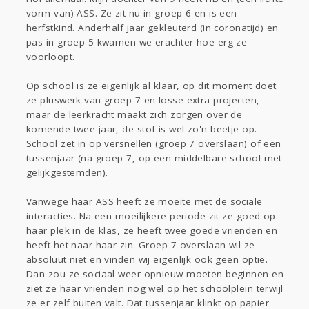
Sport
Contact
Viva zoekt
Aangeboden
vorm van) ASS. Ze zit nu in groep 6 en is een
Gevraagd
Horen
Doen
Zien
herfstkind. Anderhalf jaar gekleuterd (in coronatijd) en
pas in groep 5 kwamen we erachter hoe erg ze
Lezen
voorloopt.
Op school is ze eigenlijk al klaar, op dit moment doet
ze pluswerk van groep 7 en losse extra projecten,
maar de leerkracht maakt zich zorgen over de
komende twee jaar, de stof is wel zo'n beetje op.
School zet in op versnellen (groep 7 overslaan) of een
tussenjaar (na groep 7, op een middelbare school met
gelijkgestemden).
Vanwege haar ASS heeft ze moeite met de sociale
interacties. Na een moeilijkere periode zit ze goed op
haar plek in de klas, ze heeft twee goede vrienden en
heeft het naar haar zin. Groep 7 overslaan wil ze
absoluut niet en vinden wij eigenlijk ook geen optie.
Dan zou ze sociaal weer opnieuw moeten beginnen en
ziet ze haar vrienden nog wel op het schoolplein terwijl
ze er zelf buiten valt. Dat tussenjaar klinkt op papier