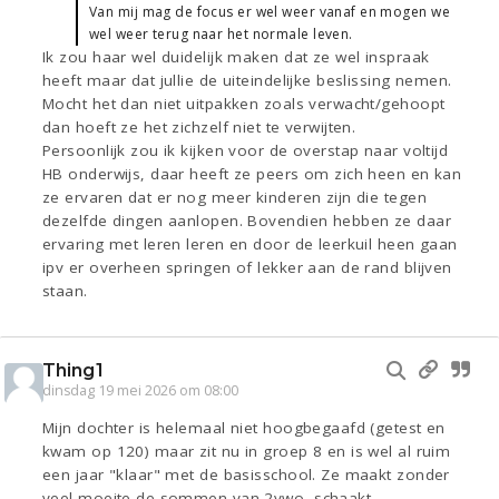
Van mij mag de focus er wel weer vanaf en mogen we
wel weer terug naar het normale leven.
Ik zou haar wel duidelijk maken dat ze wel inspraak
heeft maar dat jullie de uiteindelijke beslissing nemen.
Mocht het dan niet uitpakken zoals verwacht/gehoopt
dan hoeft ze het zichzelf niet te verwijten.
Persoonlijk zou ik kijken voor de overstap naar voltijd
HB onderwijs, daar heeft ze peers om zich heen en kan
ze ervaren dat er nog meer kinderen zijn die tegen
dezelfde dingen aanlopen. Bovendien hebben ze daar
ervaring met leren leren en door de leerkuil heen gaan
ipv er overheen springen of lekker aan de rand blijven
staan.
Thing1
dinsdag 19 mei 2026 om 08:00
Mijn dochter is helemaal niet hoogbegaafd (getest en
kwam op 120) maar zit nu in groep 8 en is wel al ruim
een jaar "klaar" met de basisschool. Ze maakt zonder
veel moeite de sommen van 2vwo, schaakt,