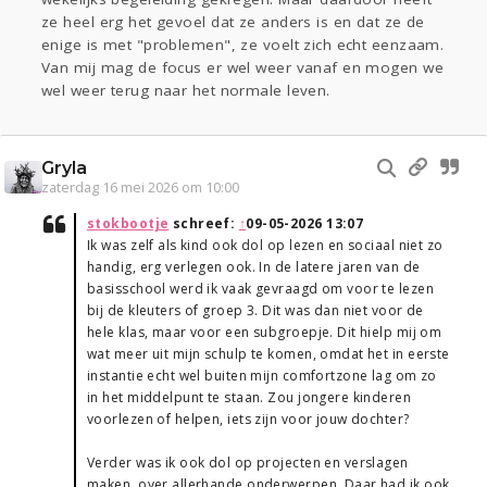
ze heel erg het gevoel dat ze anders is en dat ze de
enige is met "problemen", ze voelt zich echt eenzaam.
Van mij mag de focus er wel weer vanaf en mogen we
wel weer terug naar het normale leven.
Gryla
zaterdag 16 mei 2026 om 10:00
stokbootje
schreef:
↑
09-05-2026 13:07
Ik was zelf als kind ook dol op lezen en sociaal niet zo
handig, erg verlegen ook. In de latere jaren van de
basisschool werd ik vaak gevraagd om voor te lezen
bij de kleuters of groep 3. Dit was dan niet voor de
hele klas, maar voor een subgroepje. Dit hielp mij om
wat meer uit mijn schulp te komen, omdat het in eerste
instantie echt wel buiten mijn comfortzone lag om zo
in het middelpunt te staan. Zou jongere kinderen
voorlezen of helpen, iets zijn voor jouw dochter?
Verder was ik ook dol op projecten en verslagen
maken, over allerhande onderwerpen. Daar had ik ook