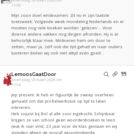
woensdag 18 maart 2026 om
11:43
Mijn zoon doet eindexamen. Zit nu in zijn laatste
toetsweek. Volgende week mondeling Nederlands en er
moeten nog vele boeken worden 'gelezen'... Voor
diverse andere vakken nog dingen afronden. Hij is er
behoorlijk klaar mee. Motiveren hem om door te
zetten, maar ja, zelf ook die tijd gehad en naar ouders
luisteren deden wij ook niet altijd even goed...
LemoosGaatDoor
woensdag 18 maart 2026 om
11:54
Jep present. Ik heb er figuurlijk de zweep overheen
gehaald om dat profielwerkstuk op tijd te laten
inleveren.
Heb zojuist bij Bol al alle zooi ingekocht. Schijnbaar
krijgen ze van school geen woordenboeken te leen
(wat ik raar vind, 23 jaar voor de klas gestaan en wij
stonden alleen de vooraf gecontroleerde