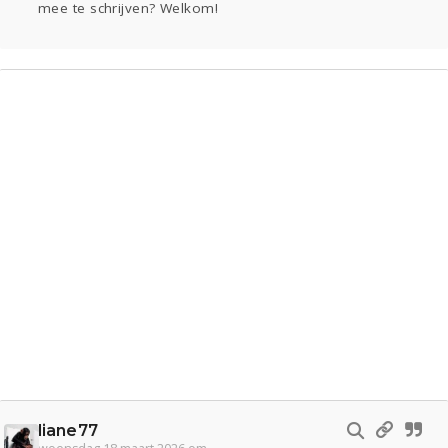
mee te schrijven? Welkom!
Gevraagd
Horen
Doen
Zien
Lezen
liane77