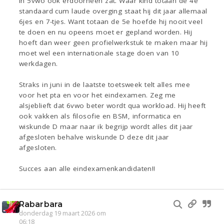
in 5vwo ook erdoorheen zat. Waar kind totaan de 4e
standaard cum laude overging staat hij dit jaar allemaal
6jes en 7-tjes. Want totaan de 5e hoefde hij nooit veel
te doen en nu opeens moet er gepland worden. Hij
hoeft dan weer geen profielwerkstuk te maken maar hij
moet wel een internationale stage doen van 10
werkdagen.
Straks in juni in de laatste toetsweek telt alles mee
voor het pta en voor het eindexamen. Zeg me
alsjeblieft dat 6vwo beter wordt qua workload. Hij heeft
ook vakken als filosofie en BSM, informatica en
wiskunde D maar naar ik begrijp wordt alles dit jaar
afgesloten behalve wiskunde D deze dit jaar
afgesloten.
Succes aan alle eindexamenkandidaten!!
Rabarbara
donderdag 19 maart 2026 om
06:18