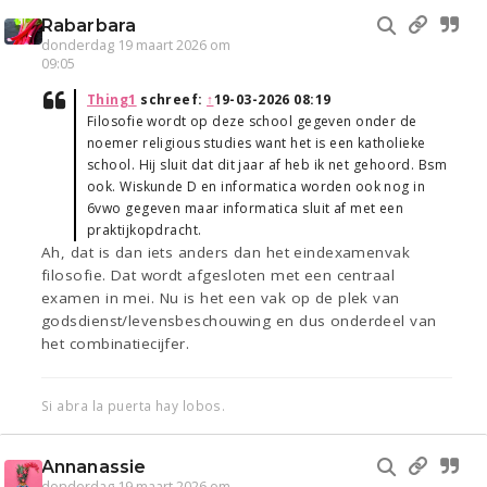
Rabarbara
donderdag 19 maart 2026 om
09:05
Thing1
schreef:
↑
19-03-2026 08:19
Filosofie wordt op deze school gegeven onder de
noemer religious studies want het is een katholieke
school. Hij sluit dat dit jaar af heb ik net gehoord. Bsm
ook. Wiskunde D en informatica worden ook nog in
6vwo gegeven maar informatica sluit af met een
praktijkopdracht.
Ah, dat is dan iets anders dan het eindexamenvak
filosofie. Dat wordt afgesloten met een centraal
examen in mei. Nu is het een vak op de plek van
godsdienst/levensbeschouwing en dus onderdeel van
het combinatiecijfer.
Si abra la puerta hay lobos.
Annanassie
donderdag 19 maart 2026 om