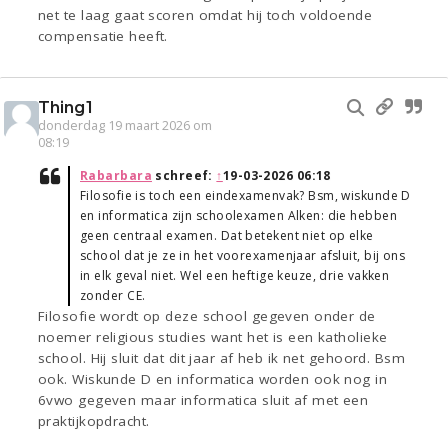
net te laag gaat scoren omdat hij toch voldoende
compensatie heeft.
Thing1
donderdag 19 maart 2026 om
08:19
Rabarbara
schreef:
↑
19-03-2026 06:18
Filosofie is toch een eindexamenvak? Bsm, wiskunde D
en informatica zijn schoolexamen Alken: die hebben
geen centraal examen. Dat betekent niet op elke
school dat je ze in het voorexamenjaar afsluit, bij ons
in elk geval niet. Wel een heftige keuze, drie vakken
zonder CE.
Filosofie wordt op deze school gegeven onder de
noemer religious studies want het is een katholieke
school. Hij sluit dat dit jaar af heb ik net gehoord. Bsm
ook. Wiskunde D en informatica worden ook nog in
6vwo gegeven maar informatica sluit af met een
praktijkopdracht.