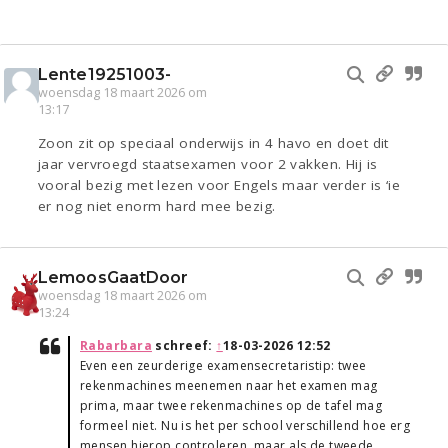
Lente19251003-
woensdag 18 maart 2026 om
13:17
Zoon zit op speciaal onderwijs in 4 havo en doet dit
jaar vervroegd staatsexamen voor 2 vakken. Hij is
vooral bezig met lezen voor Engels maar verder is ‘ie
er nog niet enorm hard mee bezig.
LemoosGaatDoor
woensdag 18 maart 2026 om
13:24
Rabarbara
schreef:
↑
18-03-2026 12:52
Even een zeurderige examensecretaristip: twee
rekenmachines meenemen naar het examen mag
prima, maar twee rekenmachines op de tafel mag
formeel niet. Nu is het per school verschillend hoe erg
mensen hierop controleren, maar als de tweede