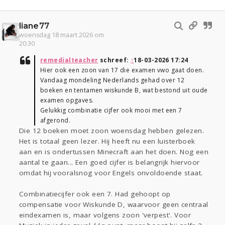
liane77
woensdag 18 maart 2026 om
20:30
remedialteacher
schreef:
↑
18-03-2026 17:24
Hier ook een zoon van 17 die examen vwo gaat doen.
Vandaag mondeling Nederlands gehad over 12
boeken en tentamen wiskunde B, wat bestond uit oude
examen opgaves.
Gelukkig combinatie cijfer ook mooi met een 7
afgerond.
Die 12 boeken moet zoon woensdag hebben gelezen.
Het is totaal geen lezer. Hij heeft nu een luisterboek
aan en is ondertussen Minecraft aan het doen. Nog een
aantal te gaan... Een goed cijfer is belangrijk hiervoor
omdat hij vooralsnog voor Engels onvoldoende staat.
Combinatiecijfer ook een 7. Had gehoopt op
compensatie voor Wiskunde D, waarvoor geen centraal
eindexamen is, maar volgens zoon 'verpest'. Voor