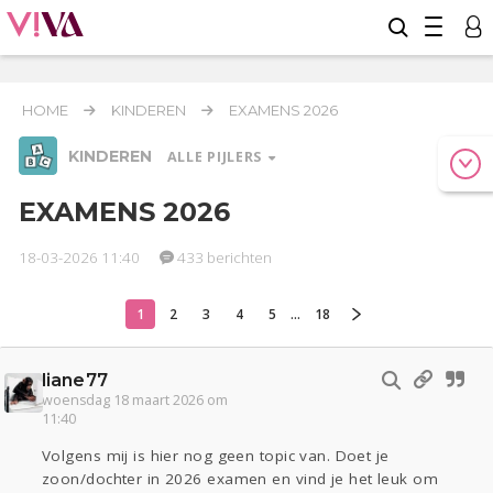
HOME
KINDEREN
EXAMENS 2026
KINDEREN
ALLE PIJLERS
EXAMENS 2026
18-03-2026 11:40
433 berichten
Relaties
Werk & Studie
Geld & Recht
Reizen
Seks
Gezondheid
Coronavirus
Overig
COVID-19
1
2
3
4
5
...
18
Actueel
Oekraïne
Entertainment
Lijf & Lijn
Digi
Eten
Mode & Beauty
liane77
woensdag 18 maart 2026 om
11:40
Kinderen
Zwanger
Psyche
Thuis
Klussen
Volgens mij is hier nog geen topic van. Doet je
zoon/dochter in 2026 examen en vind je het leuk om
Sport
Contact
Viva zoekt
Aangeboden