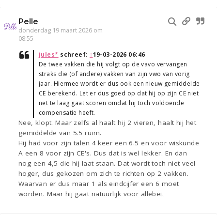
Pelle
donderdag 19 maart 2026 om
08:55
jules*
schreef:
↑
19-03-2026 06:46
De twee vakken die hij volgt op de vavo vervangen
straks die (of andere) vakken van zijn vwo van vorig
jaar. Hiermee wordt er dus ook een nieuw gemiddelde
CE berekend. Let er dus goed op dat hij op zijn CE niet
net te laag gaat scoren omdat hij toch voldoende
compensatie heeft.
Nee, klopt. Maar zelfs al haalt hij 2 vieren, haalt hij het
gemiddelde van 5.5 ruim.
Hij had voor zijn talen 4 keer een 6.5 en voor wiskunde
A een 8 voor zijn CE's. Dus dat is wel lekker. En dan
nog een 4,5 die hij laat staan. Dat wordt toch niet veel
hoger, dus gekozen om zich te richten op 2 vakken.
Waarvan er dus maar 1 als eindcijfer een 6 moet
worden. Maar hij gaat natuurlijk voor allebei.