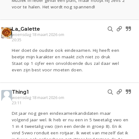
Muziek in ieder geval één punt, maar hoopt hij zelfs 2
voor te halen. Het wordt nog spannend!
La_Galette
woensdag 18 maart 2026 om
20:35
Hier doet de oudste ook eindexamen. Hij heeft een
beetje mijn karakter en maakt zich niet zo druk
Staat op 1 cijfer een onvoldoende dus zal daar wel
even zijn best voor moeten doen.
Thing1
woensdag 18 maart 2026 om
23:11
Dit jaar nog geen eindexamenkandidaten maar
volgend jaar wel. Ik heb er nu een in 5 tweetalig vwo en
1 in 4 tweetalig vwo ((en een derde in groep 8). En ik
vind 5vwo ronduit een rotjaar. Ik weet van mezelf dat ik