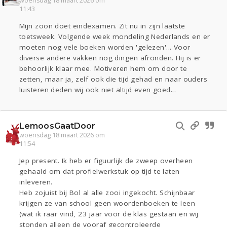
woensdag 18 maart 2026 om
11:43
Mijn zoon doet eindexamen. Zit nu in zijn laatste
toetsweek. Volgende week mondeling Nederlands en er
moeten nog vele boeken worden 'gelezen'... Voor
diverse andere vakken nog dingen afronden. Hij is er
behoorlijk klaar mee. Motiveren hem om door te
zetten, maar ja, zelf ook die tijd gehad en naar ouders
luisteren deden wij ook niet altijd even goed...
LemoosGaatDoor
woensdag 18 maart 2026 om
11:54
Jep present. Ik heb er figuurlijk de zweep overheen
gehaald om dat profielwerkstuk op tijd te laten
inleveren.
Heb zojuist bij Bol al alle zooi ingekocht. Schijnbaar
krijgen ze van school geen woordenboeken te leen
(wat ik raar vind, 23 jaar voor de klas gestaan en wij
stonden alleen de vooraf gecontroleerde