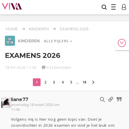
HOME
KINDEREN
EXAMENS 2026
KINDEREN
ALLE PIJLERS
EXAMENS 2026
18-03-2026 11:40
433 berichten
Relaties
Werk & Studie
Geld & Recht
Reizen
Seks
Gezondheid
Coronavirus
Overig
COVID-19
1
2
3
4
5
...
18
Actueel
Oekraïne
Entertainment
Lijf & Lijn
Digi
Eten
Mode & Beauty
liane77
woensdag 18 maart 2026 om
11:40
Kinderen
Zwanger
Psyche
Thuis
Klussen
Volgens mij is hier nog geen topic van. Doet je
zoon/dochter in 2026 examen en vind je het leuk om
Sport
Contact
Viva zoekt
Aangeboden