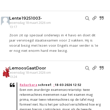
Lente19251003-
woensdag 18 maart 2026 om
13:17
Zoon zit op speciaal onderwijs in 4 havo en doet dit
jaar vervroegd staatsexamen voor 2 vakken. Hij is
vooral bezig met lezen voor Engels maar verder is ‘ie
er nog niet enorm hard mee bezig.
LemoosGaatDoor
woensdag 18 maart 2026 om
13:24
Rabarbara
schreef:
↑
18-03-2026 12:52
Even een zeurderige examensecretaristip: twee
rekenmachines meenemen naar het examen mag
prima, maar twee rekenmachines op de tafel mag
formeel niet. Nu is het per school verschillend hoe erg
mensen hierop controleren, maar als de tweede