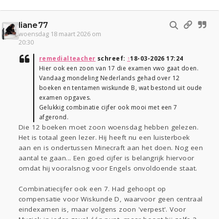
liane77
woensdag 18 maart 2026 om
20:30
remedialteacher
schreef:
↑
18-03-2026 17:24
Hier ook een zoon van 17 die examen vwo gaat doen.
Vandaag mondeling Nederlands gehad over 12
boeken en tentamen wiskunde B, wat bestond uit oude
examen opgaves.
Gelukkig combinatie cijfer ook mooi met een 7
afgerond.
Die 12 boeken moet zoon woensdag hebben gelezen.
Het is totaal geen lezer. Hij heeft nu een luisterboek
aan en is ondertussen Minecraft aan het doen. Nog een
aantal te gaan... Een goed cijfer is belangrijk hiervoor
omdat hij vooralsnog voor Engels onvoldoende staat.
Combinatiecijfer ook een 7. Had gehoopt op
compensatie voor Wiskunde D, waarvoor geen centraal
eindexamen is, maar volgens zoon 'verpest'. Voor