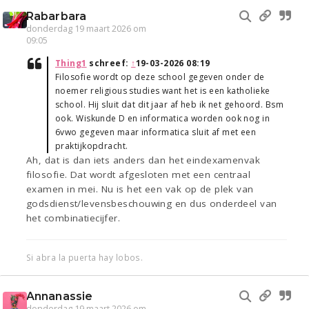
Rabarbara
donderdag 19 maart 2026 om
09:05
Thing1
schreef:
↑
19-03-2026 08:19
Filosofie wordt op deze school gegeven onder de
noemer religious studies want het is een katholieke
school. Hij sluit dat dit jaar af heb ik net gehoord. Bsm
ook. Wiskunde D en informatica worden ook nog in
6vwo gegeven maar informatica sluit af met een
praktijkopdracht.
Ah, dat is dan iets anders dan het eindexamenvak
filosofie. Dat wordt afgesloten met een centraal
examen in mei. Nu is het een vak op de plek van
godsdienst/levensbeschouwing en dus onderdeel van
het combinatiecijfer.
Si abra la puerta hay lobos.
Annanassie
donderdag 19 maart 2026 om