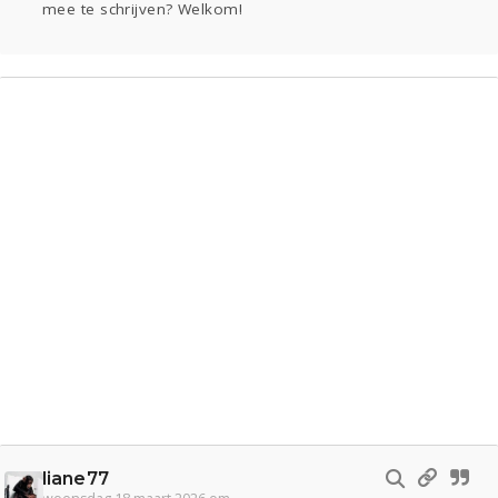
mee te schrijven? Welkom!
Gevraagd
Horen
Doen
Zien
Lezen
liane77