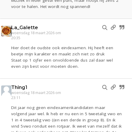
Muziek in ieder geval één punt, maar hoopt hij zelfs 2
voor te halen. Het wordt nog spannend!
La_Galette
woensdag 18 maart 2026 om
20:35
Hier doet de oudste ook eindexamen. Hij heeft een
beetje mijn karakter en maakt zich niet zo druk
Staat op 1 cijfer een onvoldoende dus zal daar wel
even zijn best voor moeten doen.
Thing1
woensdag 18 maart 2026 om
23:11
Dit jaar nog geen eindexamenkandidaten maar
volgend jaar wel. Ik heb er nu een in 5 tweetalig vwo en
1 in 4 tweetalig vwo ((en een derde in groep 8). En ik
vind 5vwo ronduit een rotjaar. Ik weet van mezelf dat ik