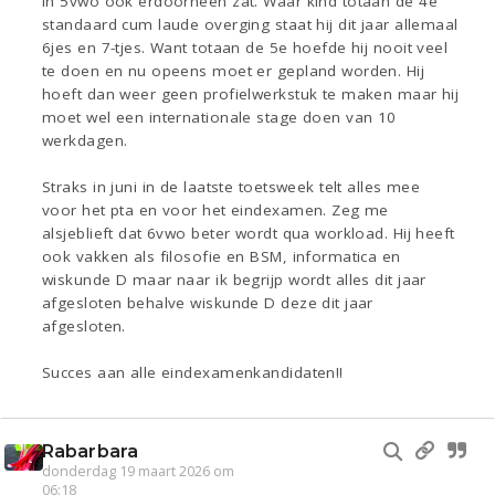
in 5vwo ook erdoorheen zat. Waar kind totaan de 4e
standaard cum laude overging staat hij dit jaar allemaal
6jes en 7-tjes. Want totaan de 5e hoefde hij nooit veel
te doen en nu opeens moet er gepland worden. Hij
hoeft dan weer geen profielwerkstuk te maken maar hij
moet wel een internationale stage doen van 10
werkdagen.
Straks in juni in de laatste toetsweek telt alles mee
voor het pta en voor het eindexamen. Zeg me
alsjeblieft dat 6vwo beter wordt qua workload. Hij heeft
ook vakken als filosofie en BSM, informatica en
wiskunde D maar naar ik begrijp wordt alles dit jaar
afgesloten behalve wiskunde D deze dit jaar
afgesloten.
Succes aan alle eindexamenkandidaten!!
Rabarbara
donderdag 19 maart 2026 om
06:18