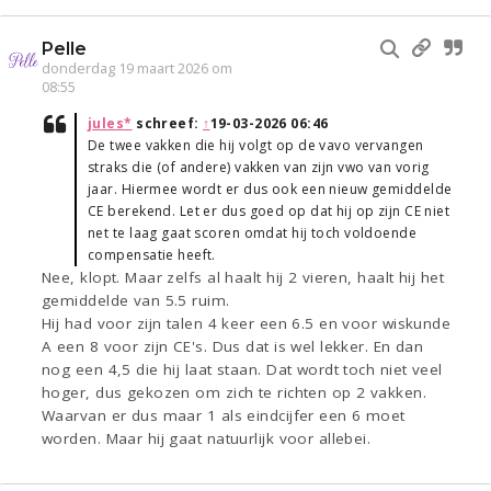
Pelle
donderdag 19 maart 2026 om
08:55
jules*
schreef:
↑
19-03-2026 06:46
De twee vakken die hij volgt op de vavo vervangen
straks die (of andere) vakken van zijn vwo van vorig
jaar. Hiermee wordt er dus ook een nieuw gemiddelde
CE berekend. Let er dus goed op dat hij op zijn CE niet
net te laag gaat scoren omdat hij toch voldoende
compensatie heeft.
Nee, klopt. Maar zelfs al haalt hij 2 vieren, haalt hij het
gemiddelde van 5.5 ruim.
Hij had voor zijn talen 4 keer een 6.5 en voor wiskunde
A een 8 voor zijn CE's. Dus dat is wel lekker. En dan
nog een 4,5 die hij laat staan. Dat wordt toch niet veel
hoger, dus gekozen om zich te richten op 2 vakken.
Waarvan er dus maar 1 als eindcijfer een 6 moet
worden. Maar hij gaat natuurlijk voor allebei.