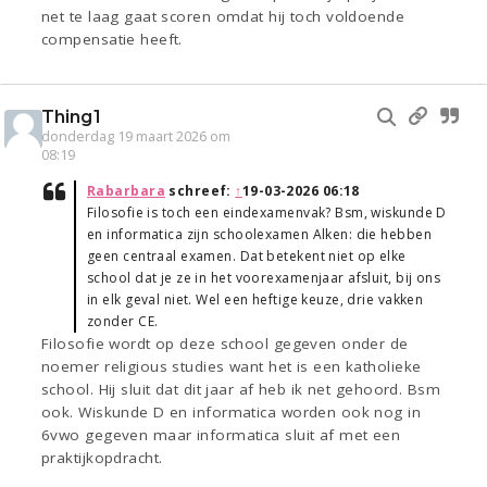
net te laag gaat scoren omdat hij toch voldoende
compensatie heeft.
Thing1
donderdag 19 maart 2026 om
08:19
Rabarbara
schreef:
↑
19-03-2026 06:18
Filosofie is toch een eindexamenvak? Bsm, wiskunde D
en informatica zijn schoolexamen Alken: die hebben
geen centraal examen. Dat betekent niet op elke
school dat je ze in het voorexamenjaar afsluit, bij ons
in elk geval niet. Wel een heftige keuze, drie vakken
zonder CE.
Filosofie wordt op deze school gegeven onder de
noemer religious studies want het is een katholieke
school. Hij sluit dat dit jaar af heb ik net gehoord. Bsm
ook. Wiskunde D en informatica worden ook nog in
6vwo gegeven maar informatica sluit af met een
praktijkopdracht.