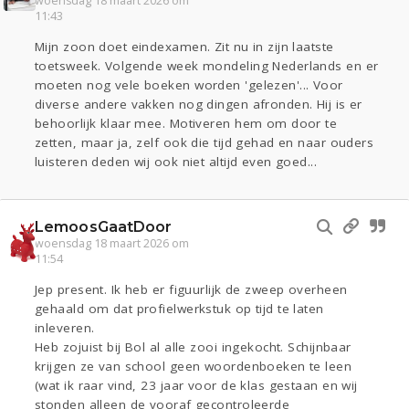
woensdag 18 maart 2026 om
11:43
Mijn zoon doet eindexamen. Zit nu in zijn laatste
toetsweek. Volgende week mondeling Nederlands en er
moeten nog vele boeken worden 'gelezen'... Voor
diverse andere vakken nog dingen afronden. Hij is er
behoorlijk klaar mee. Motiveren hem om door te
zetten, maar ja, zelf ook die tijd gehad en naar ouders
luisteren deden wij ook niet altijd even goed...
LemoosGaatDoor
woensdag 18 maart 2026 om
11:54
Jep present. Ik heb er figuurlijk de zweep overheen
gehaald om dat profielwerkstuk op tijd te laten
inleveren.
Heb zojuist bij Bol al alle zooi ingekocht. Schijnbaar
krijgen ze van school geen woordenboeken te leen
(wat ik raar vind, 23 jaar voor de klas gestaan en wij
stonden alleen de vooraf gecontroleerde