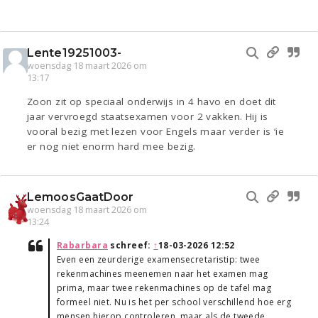
Lente19251003-
woensdag 18 maart 2026 om
13:17
Zoon zit op speciaal onderwijs in 4 havo en doet dit
jaar vervroegd staatsexamen voor 2 vakken. Hij is
vooral bezig met lezen voor Engels maar verder is ‘ie
er nog niet enorm hard mee bezig.
LemoosGaatDoor
woensdag 18 maart 2026 om
13:24
Rabarbara
schreef:
↑
18-03-2026 12:52
Even een zeurderige examensecretaristip: twee
rekenmachines meenemen naar het examen mag
prima, maar twee rekenmachines op de tafel mag
formeel niet. Nu is het per school verschillend hoe erg
mensen hierop controleren, maar als de tweede