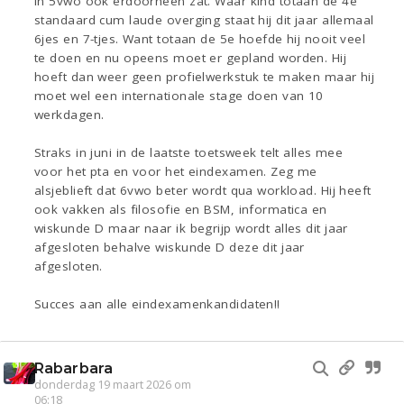
in 5vwo ook erdoorheen zat. Waar kind totaan de 4e
standaard cum laude overging staat hij dit jaar allemaal
6jes en 7-tjes. Want totaan de 5e hoefde hij nooit veel
te doen en nu opeens moet er gepland worden. Hij
hoeft dan weer geen profielwerkstuk te maken maar hij
moet wel een internationale stage doen van 10
werkdagen.
Straks in juni in de laatste toetsweek telt alles mee
voor het pta en voor het eindexamen. Zeg me
alsjeblieft dat 6vwo beter wordt qua workload. Hij heeft
ook vakken als filosofie en BSM, informatica en
wiskunde D maar naar ik begrijp wordt alles dit jaar
afgesloten behalve wiskunde D deze dit jaar
afgesloten.
Succes aan alle eindexamenkandidaten!!
Rabarbara
donderdag 19 maart 2026 om
06:18