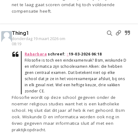
net te laag gaat scoren omdat hij toch voldoende
compensatie heeft.
Thing1
donderdag 19 maart 2026 om
08:19
Rabarbara
schreef:
↑
19-03-2026 06:18
Filosofie is toch een eindexamenvak? Bsm, wiskunde D
en informatica zijn schoolexamen Alken: die hebben
geen centraal examen. Dat betekent niet op elke
school dat je ze in het voorexamenjaar afsluit, bij ons
in elk geval niet. Wel een heftige keuze, drie vakken
zonder CE.
Filosofie wordt op deze school gegeven onder de
noemer religious studies want het is een katholieke
school. Hij sluit dat dit jaar af heb ik net gehoord. Bsm
ook. Wiskunde D en informatica worden ook nog in
6vwo gegeven maar informatica sluit af met een
praktijkopdracht.