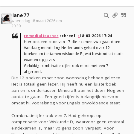
liane77
woensdag 18 maart 2026 om
20:30
remedialteacher
schreef:
↑
18-03-2026 17:24
Hier ook een zoon van 17 die examen vwo gaat doen.
Vandaag mondeling Nederlands gehad over 12
boeken en tentamen wiskunde B, wat bestond uit oude
examen opgaves.
Gelukkig combinatie cijfer ook mooi met een 7
afgerond.
Die 12 boeken moet zoon woensdag hebben gelezen.
Het is totaal geen lezer. Hij heeft nu een luisterboek
aan en is ondertussen Minecraft aan het doen. Nog een
aantal te gaan... Een goed cijfer is belangrijk hiervoor
omdat hij vooralsnog voor Engels onvoldoende staat.
Combinatiecijfer ook een 7. Had gehoopt op
compensatie voor Wiskunde D, waarvoor geen centraal
eindexamen is, maar volgens zoon 'verpest'. Voor