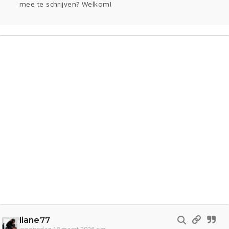
mee te schrijven? Welkom!
Gevraagd
Horen
Doen
Zien
Lezen
liane77