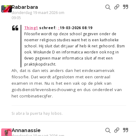
Rabarbara
donderdag 19 maart 2026 om
09:05
Thing1
schreef:
↑
19-03-2026 08:19
Filosofie wordt op deze school gegeven onder de
noemer religious studies want het is een katholieke
school. Hij sluit dat dit jaar af heb ik net gehoord. Bsm
ook. Wiskunde D en informatica worden ook nog in
6vwo gegeven maar informatica sluit af met een
praktijkopdracht.
Ah, dat is dan iets anders dan het eindexamenvak
filosofie. Dat wordt afgesloten met een centraal
examen in mei. Nu is het een vak op de plek van
godsdienst/levensbeschouwing en dus onderdeel van
het combinatiecijfer.
Si abra la puerta hay lobos.
Annanassie
donderdag 19 maart 2026 om