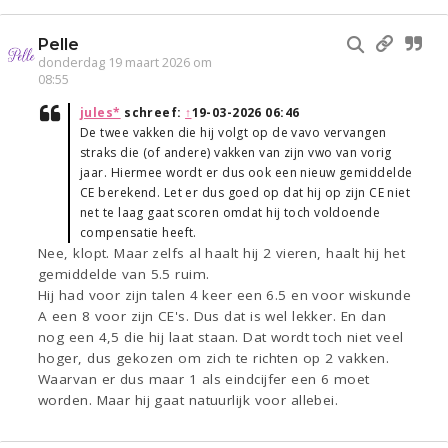
Pelle
donderdag 19 maart 2026 om
08:55
jules*
schreef:
↑
19-03-2026 06:46
De twee vakken die hij volgt op de vavo vervangen
straks die (of andere) vakken van zijn vwo van vorig
jaar. Hiermee wordt er dus ook een nieuw gemiddelde
CE berekend. Let er dus goed op dat hij op zijn CE niet
net te laag gaat scoren omdat hij toch voldoende
compensatie heeft.
Nee, klopt. Maar zelfs al haalt hij 2 vieren, haalt hij het
gemiddelde van 5.5 ruim.
Hij had voor zijn talen 4 keer een 6.5 en voor wiskunde
A een 8 voor zijn CE's. Dus dat is wel lekker. En dan
nog een 4,5 die hij laat staan. Dat wordt toch niet veel
hoger, dus gekozen om zich te richten op 2 vakken.
Waarvan er dus maar 1 als eindcijfer een 6 moet
worden. Maar hij gaat natuurlijk voor allebei.