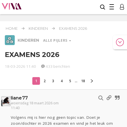
HOME
KINDEREN
EXAMENS 2026
KINDEREN
ALLE PIJLERS
EXAMENS 2026
18-03-2026 11:40
433 berichten
Relaties
Werk & Studie
Geld & Recht
Reizen
Seks
Gezondheid
Coronavirus
Overig
COVID-19
1
2
3
4
5
...
18
Actueel
Oekraïne
Entertainment
Lijf & Lijn
Digi
Eten
Mode & Beauty
liane77
woensdag 18 maart 2026 om
11:40
Kinderen
Zwanger
Psyche
Thuis
Klussen
Volgens mij is hier nog geen topic van. Doet je
zoon/dochter in 2026 examen en vind je het leuk om
Sport
Contact
Viva zoekt
Aangeboden