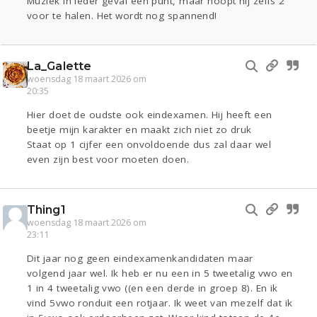
Muziek in ieder geval één punt, maar hoopt hij zelfs 2
voor te halen. Het wordt nog spannend!
La_Galette
woensdag 18 maart 2026 om
20:35
Hier doet de oudste ook eindexamen. Hij heeft een
beetje mijn karakter en maakt zich niet zo druk
Staat op 1 cijfer een onvoldoende dus zal daar wel
even zijn best voor moeten doen.
Thing1
woensdag 18 maart 2026 om
23:11
Dit jaar nog geen eindexamenkandidaten maar
volgend jaar wel. Ik heb er nu een in 5 tweetalig vwo en
1 in 4 tweetalig vwo ((en een derde in groep 8). En ik
vind 5vwo ronduit een rotjaar. Ik weet van mezelf dat ik