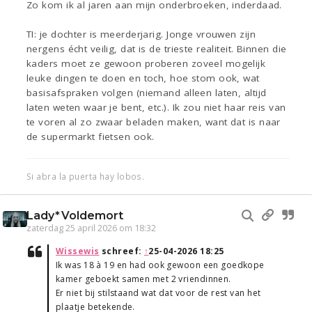
Zo kom ik al jaren aan mijn onderbroeken, inderdaad.
TI: je dochter is meerderjarig. Jonge vrouwen zijn
nergens écht veilig, dat is de trieste realiteit. Binnen die
kaders moet ze gewoon proberen zoveel mogelijk
leuke dingen te doen en toch, hoe stom ook, wat
basisafspraken volgen (niemand alleen laten, altijd
laten weten waar je bent, etc.). Ik zou niet haar reis van
te voren al zo zwaar beladen maken, want dat is naar
de supermarkt fietsen ook.
Si abra la puerta hay lobos.
Lady*Voldemort
zaterdag 25 april 2026 om 18:32
Wissewis
schreef:
↑
25-04-2026 18:25
Ik was 18 à 19 en had ook gewoon een goedkope
kamer geboekt samen met 2 vriendinnen.
Er niet bij stilstaand wat dat voor de rest van het
plaatje betekende.