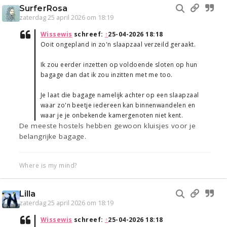
SurferRosa
zaterdag 25 april 2026 om 18:19
Wissewis
schreef:
↑
25-04-2026 18:18
Ooit ongepland in zo'n slaapzaal verzeild geraakt.
Ik zou eerder inzetten op voldoende sloten op hun
bagage dan dat ik zou inzitten met me too.
Je laat die bagage namelijk achter op een slaapzaal
waar zo'n beetje iedereen kan binnenwandelen en
waar je je onbekende kamergenoten niet kent.
De meeste hostels hebben gewoon kluisjes voor je
belangrijke bagage.
Where is my mind?
Lilla
zaterdag 25 april 2026 om 18:19
Wissewis
schreef:
↑
25-04-2026 18:18