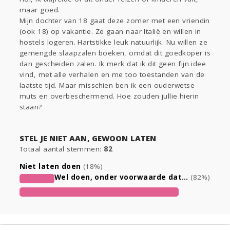
Sport
Contact
Viva zoekt
Aangeboden
maar goed.
Gevraagd
Horen
Doen
Zien
Mijn dochter van 18 gaat deze zomer met een vriendin
(ook 18) op vakantie. Ze gaan naar Italië en willen in
Lezen
hostels logeren. Hartstikke leuk natuurlijk. Nu willen ze
gemengde slaapzalen boeken, omdat dit goedkoper is
dan gescheiden zalen. Ik merk dat ik dit geen fijn idee
vind, met alle verhalen en me too toestanden van de
laatste tijd. Maar misschien ben ik een ouderwetse
muts en overbeschermend. Hoe zouden jullie hierin
staan?
STEL JE NIET AAN, GEWOON LATEN
Totaal aantal stemmen:
82
Niet laten doen
(18%)
Wel doen, onder voorwaarde dat…
(82%)