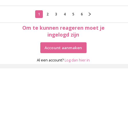
1
2
3
4
5
6
Om te kunnen reageren moet je
ingelogd zijn
Account aanmaken
Al een account?
Log dan hier in