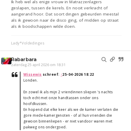
Ik heb wel als enige vrouw in Matrazzenlagers
geslapen, tussen de kerels. En nooit verkracht of
aangerand hoor. Dat soort dingen gebeurden meestal
als ik gewoon naar de disco ging, of midden op straat
als ik boodschappen wilde doen.
Lady*Voldedinges
Rabarbara
zaterdag 25 april 2026 om 18:31
Wissewis
schreef:
↑
25-04-2026 18:22
Londen.
En zowel ik als mijn 2 vriendinnen sliepen 's nachts
toch echt met onze handtassen onder ons
hoofdkussen.
En hopend dat elke keer als we de kamer verlaten die
gore mede-kamergenoten - of al hun vrienden die
gewoon binnenliepen - er niet vandoor waren met
pakweg ons ondergoed.