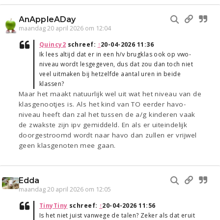
AnAppleADay
maandag 20 april 2026 om 12:04
Quincy2
schreef:
↑
20-04-2026 11:36
Ik lees altijd dat er in een h/v brugklas ook op vwo-
niveau wordt lesgegeven, dus dat zou dan toch niet
veel uitmaken bij hetzelfde aantal uren in beide
klassen?
Maar het maakt natuurlijk wel uit wat het niveau van de
klasgenootjes is. Als het kind van TO eerder havo-
niveau heeft dan zal het tussen de a/g kinderen vaak
de zwakste zijn ipv gemiddeld. En als er uiteindelijk
doorgestroomd wordt naar havo dan zullen er vrijwel
geen klasgenoten mee gaan.
Edda
maandag 20 april 2026 om 12:05
TinyTiny
schreef:
↑
20-04-2026 11:56
Is het niet juist vanwege de talen? Zeker als dat eruit