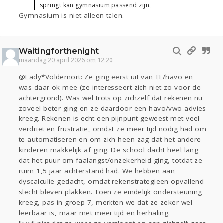
springt kan gymnasium passend zijn.
Gymnasium is niet alleen talen.
Waitingforthenight
maandag 20 april 2026 om 12:20
@Lady*Voldemort: Ze ging eerst uit van TL/havo en
was daar ok mee (ze interesseert zich niet zo voor de
achtergrond). Was wel trots op zichzelf dat rekenen nu
zoveel beter ging en ze daardoor een havo/vwo advies
kreeg. Rekenen is echt een pijnpunt geweest met veel
verdriet en frustratie, omdat ze meer tijd nodig had om
te automatiseren en om zich heen zag dat het andere
kinderen makkelijk af ging. De school dacht heel lang
dat het puur om faalangst/onzekerheid ging, totdat ze
ruim 1,5 jaar achterstand had. We hebben aan
dyscalculie gedacht, omdat rekenstrategieen opvallend
slecht bleven plakken. Toen ze eindelijk ondersteuning
kreeg, pas in groep 7, merkten we dat ze zeker wel
leerbaar is, maar met meer tijd en herhaling.