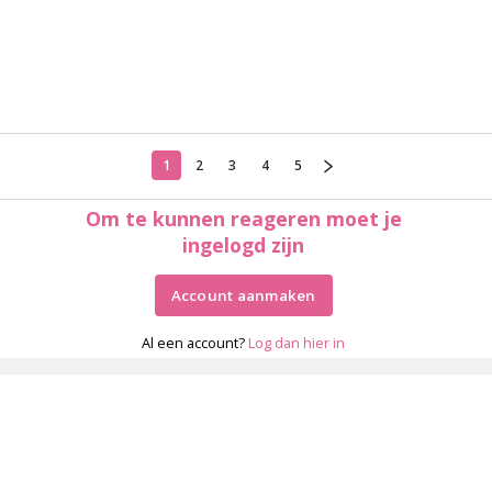
1
2
3
4
5
Om te kunnen reageren moet je
ingelogd zijn
Account aanmaken
Al een account?
Log dan hier in