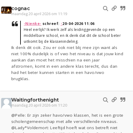
cognac
maandag 20 april 2026 om 11:19
-Nienke-
schreef:
↑
20-04-2026 11:06
Heel eerlijk? Ik werk zelf als leidinggevende op een
middelbare school, en ik denk dat dit de school beter
uitkomt bij de klassenindeling.
Ik denk dit ook. Zou er ook niet blij mee zijn want als
niet 100% duidelijk is of vwo het niveau is dat jouw kind
aankan dan moet het misschien na een jaar
afstromen, komt in een andere klas terecht, dus dan
had het beter kunnen starten in een havo/vwo
brugklas.
Waitingforthenight
maandag 20 april 2026 om 11:20
@Pelle: Er zijn zeker havo/vwo klassen, het is een grote
scholengemeenschap met alle verschillende niveaus.
@Lady*Voldemort: Leeftijd hoeft wat ons betreft niet