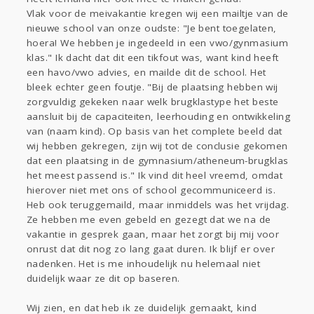
Sport
Contact
Viva zoekt
Aangeboden
Vlak voor de meivakantie kregen wij een mailtje van de
Gevraagd
Horen
Doen
Zien
nieuwe school van onze oudste: "Je bent toegelaten,
hoera! We hebben je ingedeeld in een vwo/gynmasium
Lezen
klas." Ik dacht dat dit een tikfout was, want kind heeft
een havo/vwo advies, en mailde dit de school. Het
bleek echter geen foutje. "Bij de plaatsing hebben wij
zorgvuldig gekeken naar welk brugklastype het beste
aansluit bij de capaciteiten, leerhouding en ontwikkeling
van (naam kind). Op basis van het complete beeld dat
wij hebben gekregen, zijn wij tot de conclusie gekomen
dat een plaatsing in de gymnasium/atheneum-brugklas
het meest passend is." Ik vind dit heel vreemd, omdat
hierover niet met ons of school gecommuniceerd is.
Heb ook teruggemaild, maar inmiddels was het vrijdag.
Ze hebben me even gebeld en gezegt dat we na de
vakantie in gesprek gaan, maar het zorgt bij mij voor
onrust dat dit nog zo lang gaat duren. Ik blijf er over
nadenken. Het is me inhoudelijk nu helemaal niet
duidelijk waar ze dit op baseren.
Wij zien, en dat heb ik ze duidelijk gemaakt, kind