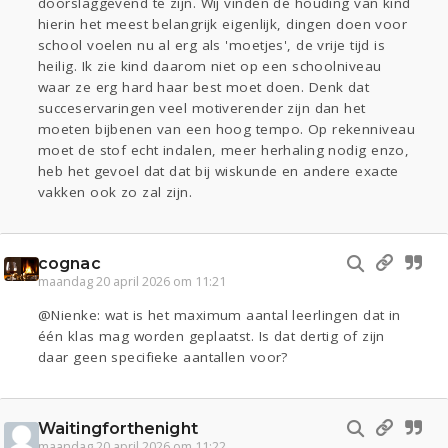
doorslaggevend te zijn. Wij vinden de houding van kind
hierin het meest belangrijk eigenlijk, dingen doen voor
school voelen nu al erg als 'moetjes', de vrije tijd is
heilig. Ik zie kind daarom niet op een schoolniveau
waar ze erg hard haar best moet doen. Denk dat
succeservaringen veel motiverender zijn dan het
moeten bijbenen van een hoog tempo. Op rekenniveau
moet de stof echt indalen, meer herhaling nodig enzo,
heb het gevoel dat dat bij wiskunde en andere exacte
vakken ook zo zal zijn.
cognac
maandag 20 april 2026 om 11:21
@Nienke: wat is het maximum aantal leerlingen dat in
één klas mag worden geplaatst. Is dat dertig of zijn
daar geen specifieke aantallen voor?
Waitingforthenight
maandag 20 april 2026 om 11:22