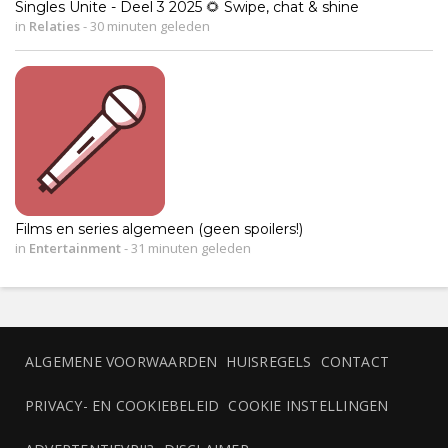
Singles Unite - Deel 3 2025 🌻 Swipe, chat & shine
in
Relaties
-
30 minuten geleden
Films en series algemeen (geen spoilers!)
in
Entertainment
-
31 minuten geleden
ALGEMENE VOORWAARDEN
HUISREGELS
CONTACT
PRIVACY- EN COOKIEBELEID
COOKIE INSTELLINGEN