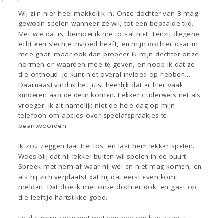
Wij zijn hier heel makkelijk in. Onze dochter van 8 mag
gewoon spelen wanneer ze wil, tot een bepaalde tijd.
Met wie dat is, bemoei ik me totaal niet. Tenzij diegene
echt een slechte invloed heeft, en mijn dochter daar in
mee gaat, maar ook dan probeer ik mijn dochter onze
normen en waarden mee te geven, en hoop ik dat ze
die onthoud. Je kunt niet overal invloed op hebben…
Daarnaast vind ik het juist heerlijk dat er hier vaak
kinderen aan de deur komen. Lekker ouderwets net als
vroeger. Ik zit namelijk niet de hele dag op mijn
telefoon om appjes over speelafspraakjes te
beantwoorden.
Ik zou zeggen laat het los, en laat hem lekker spelen.
Wees blij dat hij lekker buiten wil spelen in de buurt.
Spreek met hem af waar hij wel en niet mag komen, en
als hij zich verplaatst dat hij dat eerst even komt
melden. Dat doe ik met onze dochter ook, en gaat op
die leeftijd hartstikke goed.
En dat jouw zoon niet met een nee om kan gaan is