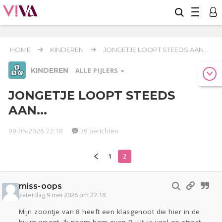
HOME
KINDEREN
JONGETJE LOOPT STEEDS AAN...
KINDEREN
ALLE PIJLERS
JONGETJE LOOPT STEEDS
AAN...
Relaties
Werk & Studie
Geld & Recht
Reizen
Seks
Gezondheid
Coronavirus
Overig
09-05-2026 22:18
39 berichten
COVID-19
Actueel
Oekraïne
Entertainment
Lijf & Lijn
1
2
Digi
Eten
Mode & Beauty
miss-oops
Kinderen
zaterdag 9 mei 2026 om 22:18
Zwanger
Psyche
Thuis
Klussen
Mijn zoontje van 8 heeft een klasgenoot die hier in de
Sport
Contact
Viva zoekt
Aangeboden