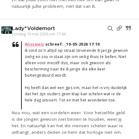
natuurlijk jullie probleem, niet dat van B.
Lady*Voldemort
zondag 10 mei 2026 om 17:44
Wissewis
schreef:
↑
10-05-2026 17:10
Ik vind zo'n altijd op straat struinende 8-jarige gewoon
zielig en zou in staat zijn om veilig thuis te bellen. Niet
alleen voor mezelf dus, maar ook gewoon als
bescherming naar de 8-jarige die elke keer
buitengestuurd wordt.
Hij heeft dan wel een gps om, maar het is vrij duidelijk
dat het zijn ouders geen klap kan schelen wat ie de
hele dag uitvoert. Tot en met het avondeten toe.
Nou nou, wat een oordelen weer. Voor hetzelfde geld
is die jongen gewoon niet binnen te houden, weet jij
het. En natuurlijk kan het die mensen schelen waar ie
uithangt, anders deden ze hem dat horloge niet om.