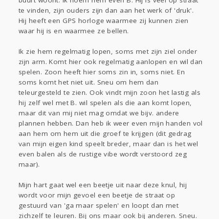
buurt woont. Ik noem hem even B. Hij is veel op straat
Gevraagd
Horen
Doen
Zien
te vinden, zijn ouders zijn dan aan het werk of 'druk'.
Hij heeft een GPS horloge waarmee zij kunnen zien
Lezen
waar hij is en waarmee ze bellen.
Ik zie hem regelmatig lopen, soms met zijn ziel onder
zijn arm. Komt hier ook regelmatig aanlopen en wil dan
spelen. Zoon heeft hier soms zin in, soms niet. En
soms komt het niet uit. Sneu om hem dan
teleurgesteld te zien. Ook vindt mijn zoon het lastig als
hij zelf wel met B. wil spelen als die aan komt lopen,
maar dit van mij niet mag omdat we bijv. andere
plannen hebben. Dan heb ik weer even mijn handen vol
aan hem om hem uit die groef te krijgen (dit gedrag
van mijn eigen kind speelt breder, maar dan is het wel
even balen als de rustige vibe wordt verstoord zeg
maar).
Mijn hart gaat wel een beetje uit naar deze knul, hij
wordt voor mijn gevoel een beetje de straat op
gestuurd van 'ga maar spelen' en loopt dan met
zichzelf te leuren. Bij ons maar ook bij anderen. Sneu.