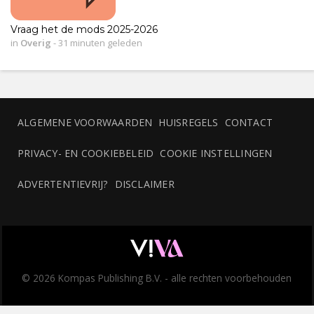
Vraag het de mods 2025-2026
in
Overig
-
31 minuten geleden
ALGEMENE VOORWAARDEN
HUISREGELS
CONTACT
PRIVACY- EN COOKIEBELEID
COOKIE INSTELLINGEN
ADVERTENTIEVRIJ?
DISCLAIMER
© 2026 Kompas Publishing B.V. - alle rechten voorbehouden