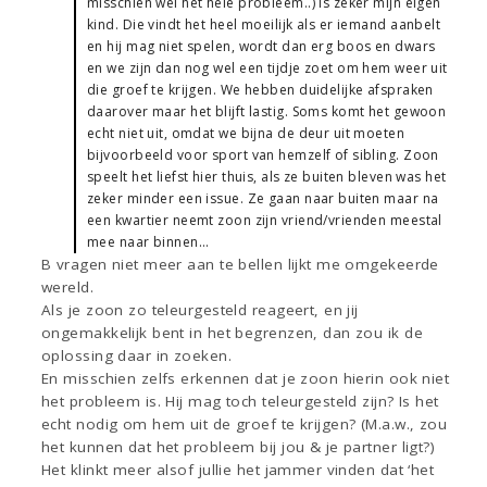
misschien wel het hele probleem..) is zeker mijn eigen
kind. Die vindt het heel moeilijk als er iemand aanbelt
en hij mag niet spelen, wordt dan erg boos en dwars
en we zijn dan nog wel een tijdje zoet om hem weer uit
die groef te krijgen. We hebben duidelijke afspraken
daarover maar het blijft lastig. Soms komt het gewoon
echt niet uit, omdat we bijna de deur uit moeten
bijvoorbeeld voor sport van hemzelf of sibling. Zoon
speelt het liefst hier thuis, als ze buiten bleven was het
zeker minder een issue. Ze gaan naar buiten maar na
een kwartier neemt zoon zijn vriend/vrienden meestal
mee naar binnen...
B vragen niet meer aan te bellen lijkt me omgekeerde
wereld.
Als je zoon zo teleurgesteld reageert, en jij
ongemakkelijk bent in het begrenzen, dan zou ik de
oplossing daar in zoeken.
En misschien zelfs erkennen dat je zoon hierin ook niet
het probleem is. Hij mag toch teleurgesteld zijn? Is het
echt nodig om hem uit de groef te krijgen? (M.a.w., zou
het kunnen dat het probleem bij jou & je partner ligt?)
Het klinkt meer alsof jullie het jammer vinden dat ‘het