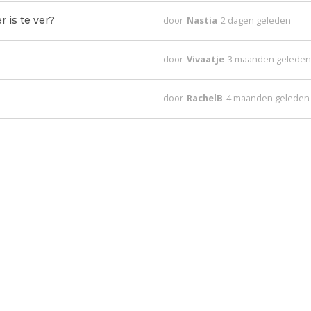
 is te ver?
door
Nastia
2 dagen geleden
door
Vivaatje
3 maanden gelede
door
RachelB
4 maanden geleden