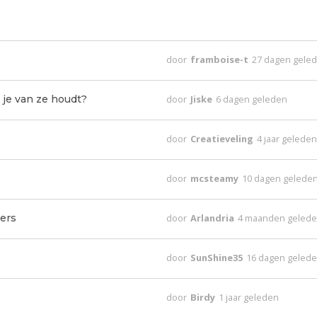
door
framboise-t
27 dagen gele
 je van ze houdt?
door
Jiske
6 dagen geleden
door
Creatieveling
4 jaar gelede
door
mcsteamy
10 dagen gelede
ders
door
Arlandria
4 maanden geled
door
SunShine35
16 dagen geled
door
Birdy
1 jaar geleden