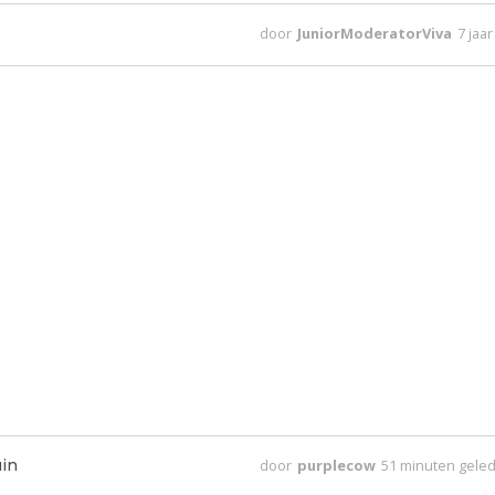
door
JuniorModeratorViva
7 jaa
uin
door
purplecow
51 minuten gele