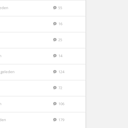
leden
55
16
25
n
14
 geleden
124
72
n
106
eden
179