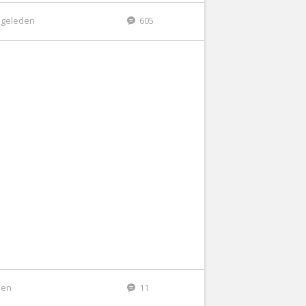
r geleden
605
den
11