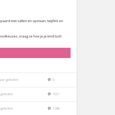
aard met vallen en opstaan, twijfels en
oolkeuzes, vraag ze hoe je je kind toch
jaar geleden
0
r geleden
1551
r geleden
1186