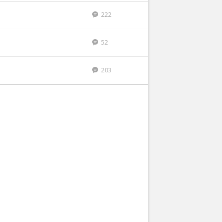
222
n
52
203