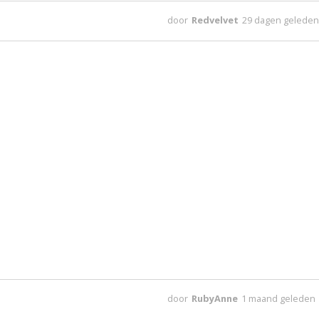
door
Redvelvet
29 dagen gelede
door
RubyAnne
1 maand geleden