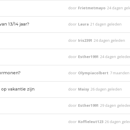
door
Frietmetmayo
24 dagen ge
an 13/14 jaar?
door
Laura
21 dagen geleden
door
Iris2391
24 dagen geleden
door
Esther1991
24 dagen gelede
hormonen?
door
Olympiacolbert
7 maanden
op vakantie zijn
door
Maisy
26 dagen geleden
door
Esther1991
29 dagen gelede
door
Koffieleut123
26 dagen gel