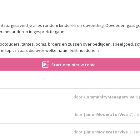
htspagina vind je alles rondom kinderen en opvoeding. Opvoeden gaat gep
er met anderen in gesprek te gaan.
otouders, tantes, ooms, broers en zussen over bedtijden, speelgoed, sch
in topics zoals die over welke naam écht not done is.
Start een nieuw topic
door
CommunityManagerViva
5 
door
JuniorModeratorViva
7 jaa
door
JuniorModeratorViva
7 jaa