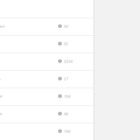
den
50
55
n
3254
n
27
en
104
en
46
169