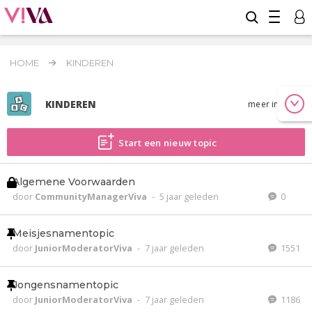
HOME
KINDEREN
KINDEREN
meer info
Start een nieuw topic
Algemene Voorwaarden
door
CommunityManagerViva
-
5 jaar geleden
0
Meisjesnamentopic
door
JuniorModeratorViva
-
7 jaar geleden
1551
Jongensnamentopic
door
JuniorModeratorViva
-
7 jaar geleden
1186