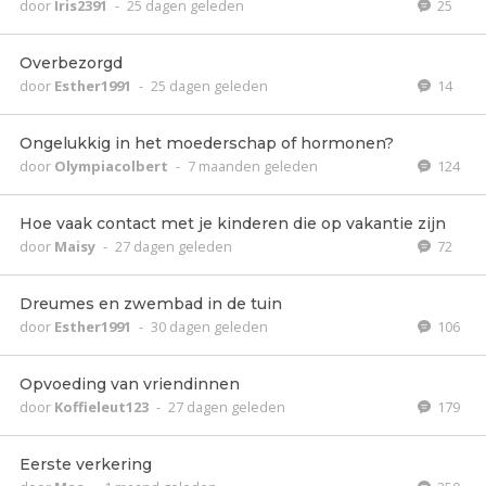
door
Iris2391
-
25 dagen geleden
25
Overbezorgd
door
Esther1991
-
25 dagen geleden
14
Ongelukkig in het moederschap of hormonen?
door
Olympiacolbert
-
7 maanden geleden
124
Hoe vaak contact met je kinderen die op vakantie zijn
door
Maisy
-
27 dagen geleden
72
Dreumes en zwembad in de tuin
door
Esther1991
-
30 dagen geleden
106
Opvoeding van vriendinnen
door
Koffieleut123
-
27 dagen geleden
179
Eerste verkering