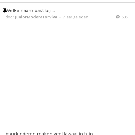
Welke naam past bij.....
door
JuniorModeratorViva
-
7 jaar geleden
605
buurkinderen maken veel lawaai in tuin