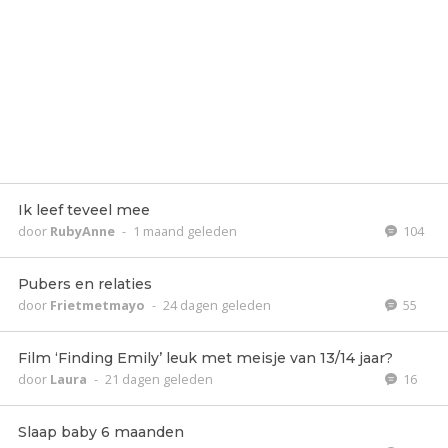
Ik leef teveel mee
door
RubyAnne
-
1 maand geleden
104
Pubers en relaties
door
Frietmetmayo
-
24 dagen geleden
55
Film ‘Finding Emily’ leuk met meisje van 13/14 jaar?
door
Laura
-
21 dagen geleden
16
Slaap baby 6 maanden