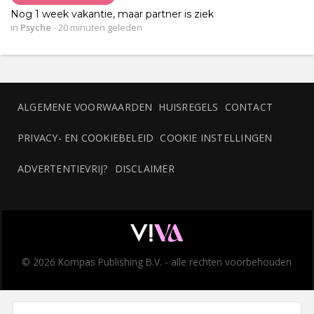
Nog 1 week vakantie, maar partner is ziek
in
Psyche
-
20 minuten geleden
ALGEMENE VOORWAARDEN
HUISREGELS
CONTACT
PRIVACY- EN COOKIEBELEID
COOKIE INSTELLINGEN
ADVERTENTIEVRIJ?
DISCLAIMER
© 2026 Kompas Publishing B.V. - alle rechten voorbehouden