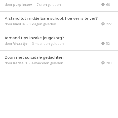
door
purplecow
-
7 uren geleden
60
Afstand tot middelbare school: hoe ver is te ver?
door
Nastia
-
3 dagen geleden
222
Iemand tips inzake jeugdzorg?
door
Vivaatje
-
3 maanden geleden
52
Zoon met suïcidale gedachten
door
RachelB
-
4 maanden geleden
203