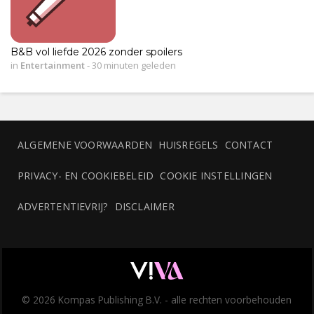
B&B vol liefde 2026 zonder spoilers
in
Entertainment
-
30 minuten geleden
ALGEMENE VOORWAARDEN
HUISREGELS
CONTACT
PRIVACY- EN COOKIEBELEID
COOKIE INSTELLINGEN
ADVERTENTIEVRIJ?
DISCLAIMER
© 2026 Kompas Publishing B.V. - alle rechten voorbehouden