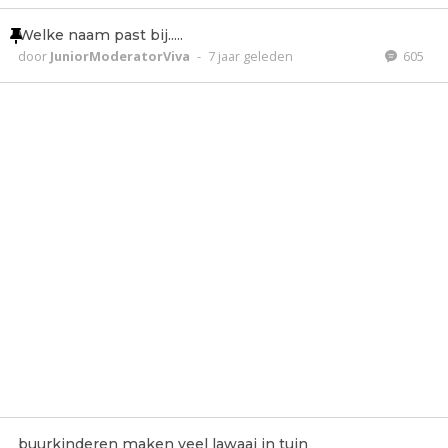
Welke naam past bij.....
door
JuniorModeratorViva
-
7 jaar geleden
605
buurkinderen maken veel lawaai in tuin