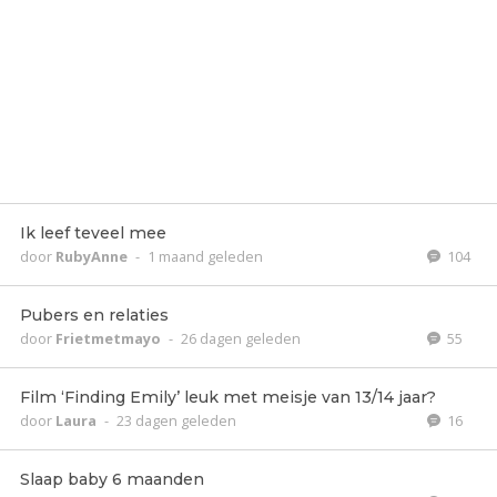
Ik leef teveel mee
door
RubyAnne
-
1 maand geleden
104
Pubers en relaties
door
Frietmetmayo
-
26 dagen geleden
55
Film ‘Finding Emily’ leuk met meisje van 13/14 jaar?
door
Laura
-
23 dagen geleden
16
Slaap baby 6 maanden