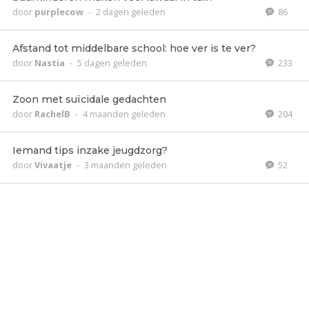
door
purplecow
-
2 dagen geleden
86
Afstand tot middelbare school: hoe ver is te ver?
door
Nastia
-
5 dagen geleden
233
Zoon met suïcidale gedachten
door
RachelB
-
4 maanden geleden
204
Iemand tips inzake jeugdzorg?
door
Vivaatje
-
3 maanden geleden
52