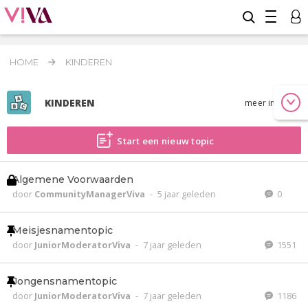
HOME
KINDEREN
KINDEREN
meer info
Start een nieuw topic
Algemene Voorwaarden
door
CommunityManagerViva
-
5 jaar geleden
0
Meisjesnamentopic
door
JuniorModeratorViva
-
7 jaar geleden
1551
Jongensnamentopic
door
JuniorModeratorViva
-
7 jaar geleden
1186