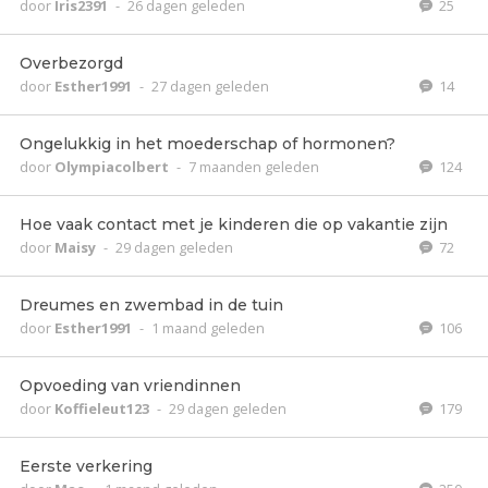
door
Iris2391
-
26 dagen geleden
25
Overbezorgd
door
Esther1991
-
27 dagen geleden
14
Ongelukkig in het moederschap of hormonen?
door
Olympiacolbert
-
7 maanden geleden
124
Hoe vaak contact met je kinderen die op vakantie zijn
door
Maisy
-
29 dagen geleden
72
Dreumes en zwembad in de tuin
door
Esther1991
-
1 maand geleden
106
Opvoeding van vriendinnen
door
Koffieleut123
-
29 dagen geleden
179
Eerste verkering