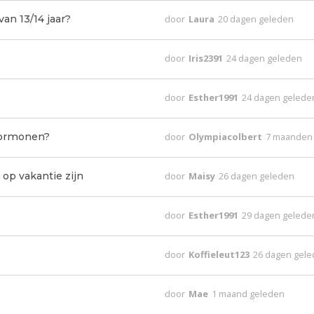
an 13/14 jaar?
door
Laura
20 dagen geleden
door
Iris2391
24 dagen geleden
door
Esther1991
24 dagen gelede
hormonen?
door
Olympiacolbert
7 maanden
op vakantie zijn
door
Maisy
26 dagen geleden
door
Esther1991
29 dagen gelede
door
Koffieleut123
26 dagen gel
door
Mae
1 maand geleden