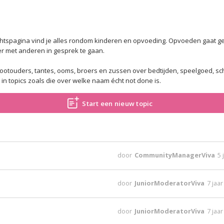
htspagina vind je alles rondom kinderen en opvoeding. Opvoeden gaat gep
er met anderen in gesprek te gaan.
otouders, tantes, ooms, broers en zussen over bedtijden, speelgoed, sch
in topics zoals die over welke naam écht not done is.
Start een nieuw topic
door
CommunityManagerViva
5 
door
JuniorModeratorViva
7 jaa
door
JuniorModeratorViva
7 jaa