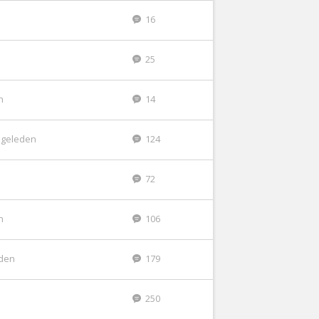
16
25
n
14
 geleden
124
72
n
106
eden
179
250