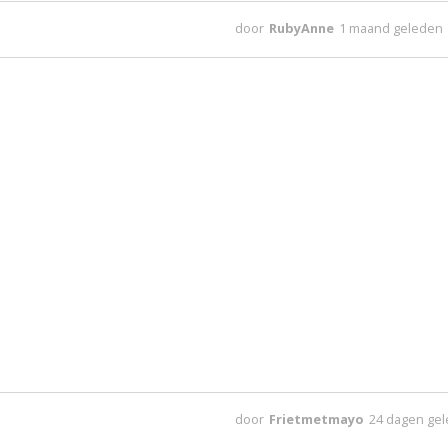
door
RubyAnne
1 maand geleden
door
Frietmetmayo
24 dagen ge