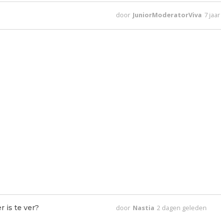
door
JuniorModeratorViva
7 jaa
 is te ver?
door
Nastia
2 dagen geleden