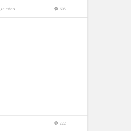
r geleden
605
222