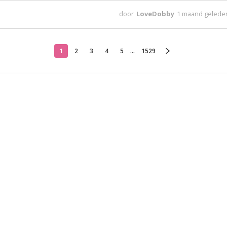
door
LoveDobby
1 maand gelede
1
2
3
4
5
...
1529