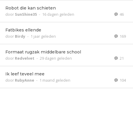
Robot die kan schieten
door
SunShine35
-
16 dagen geleden
46
Fatbikes ellende
door
Birdy
-
1 jaar geleden
169
Formaat rugzak middelbare school
door
Redvelvet
-
29 dagen geleden
21
Ik leef teveel mee
door
RubyAnne
-
1 maand geleden
104