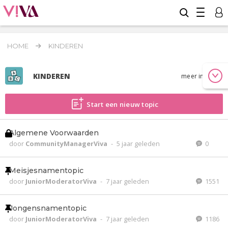
HOME
KINDEREN
KINDEREN
meer info
Start een nieuw topic
Algemene Voorwaarden
door
CommunityManagerViva
-
5 jaar geleden
0
Meisjesnamentopic
door
JuniorModeratorViva
-
7 jaar geleden
1551
Jongensnamentopic
door
JuniorModeratorViva
-
7 jaar geleden
1186