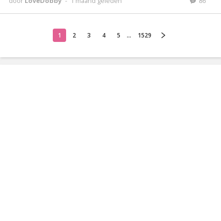
door
LoveDobby
-
1 maand geleden
86
1
2
3
4
5
...
1529