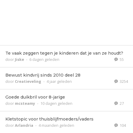
Te vaak zeggen tegen je kinderen dat je van ze houdt?
door
Jiske
-
6 dagen geleden
55
Bewust kindvrij sinds 2010 deel 28
door
Creatieveling
-
4 jaar geleden
3254
Goede duikbril voor 8-jarige
door
mcsteamy
-
10 dagen geleden
27
Kletstopic voor thuisblijfmoeders/vaders
door
Arlandria
-
4 maanden geleden
104