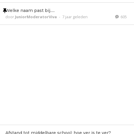
Welke naam past bij.....
door
JuniorModeratorViva
-
7 jaar geleden
605
Afstand tot middelbare school: hoe ver is te ver?