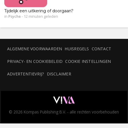
Tijdelijk een uitkering of doorgaan?
in
Psyche
-
12 minuten geleden
ALGEMENE VOORWAARDEN
HUISREGELS
CONTACT
PRIVACY- EN COOKIEBELEID
COOKIE INSTELLINGEN
ADVERTENTIEVRIJ?
DISCLAIMER
© 2026 Kompas Publishing B.V. - alle rechten voorbehouden