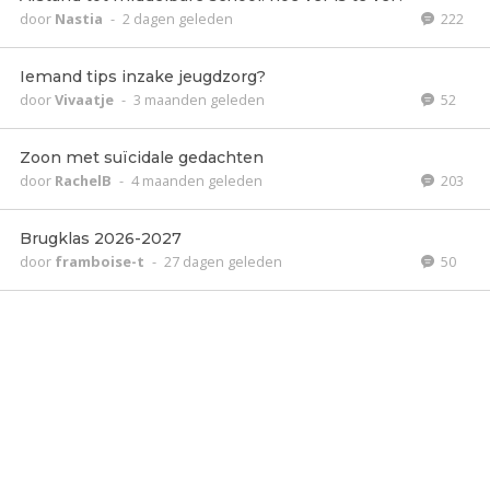
door
Nastia
-
2 dagen geleden
222
Iemand tips inzake jeugdzorg?
door
Vivaatje
-
3 maanden geleden
52
Zoon met suïcidale gedachten
door
RachelB
-
4 maanden geleden
203
Brugklas 2026-2027
door
framboise-t
-
27 dagen geleden
50