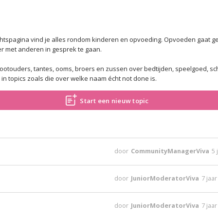
htspagina vind je alles rondom kinderen en opvoeding. Opvoeden gaat gep
er met anderen in gesprek te gaan.
otouders, tantes, ooms, broers en zussen over bedtijden, speelgoed, sch
in topics zoals die over welke naam écht not done is.
Start een nieuw topic
door
CommunityManagerViva
5 
door
JuniorModeratorViva
7 jaa
door
JuniorModeratorViva
7 jaa