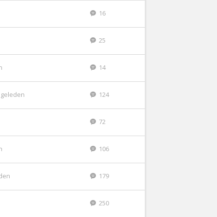
16
25
n
14
 geleden
124
72
n
106
eden
179
250