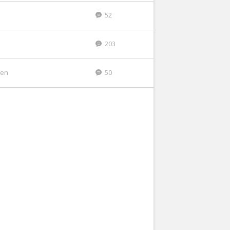
n
52
203
den
50