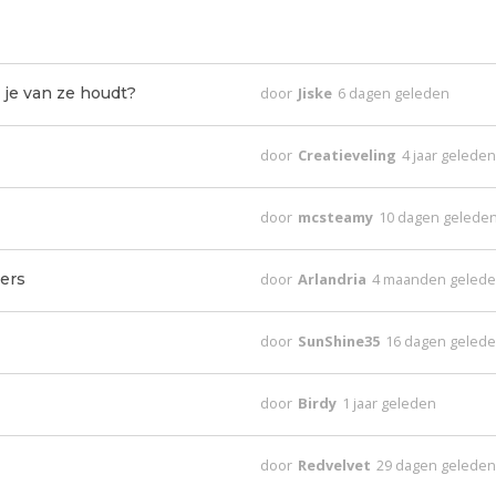
 je van ze houdt?
door
Jiske
6 dagen geleden
door
Creatieveling
4 jaar gelede
door
mcsteamy
10 dagen gelede
ders
door
Arlandria
4 maanden geled
door
SunShine35
16 dagen geled
door
Birdy
1 jaar geleden
door
Redvelvet
29 dagen gelede