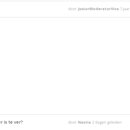
door
JuniorModeratorViva
7 jaa
 is te ver?
door
Nastia
2 dagen geleden