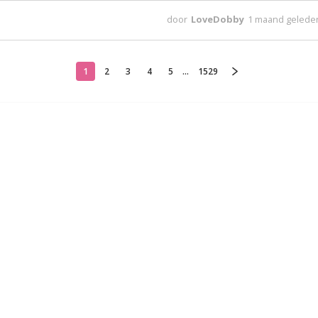
door
LoveDobby
1 maand gelede
1
2
3
4
5
...
1529