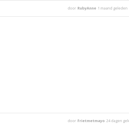
door
RubyAnne
1 maand geleden
door
Frietmetmayo
24 dagen ge