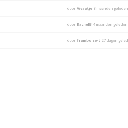
door
Vivaatje
3 maanden gelede
door
RachelB
4 maanden geleden
door
framboise-t
27 dagen gele