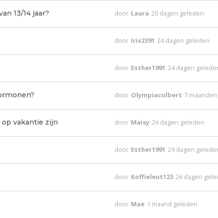
an 13/14 jaar?
door
Laura
20 dagen geleden
door
Iris2391
24 dagen geleden
door
Esther1991
24 dagen gelede
hormonen?
door
Olympiacolbert
7 maanden
op vakantie zijn
door
Maisy
26 dagen geleden
door
Esther1991
29 dagen gelede
door
Koffieleut123
26 dagen gel
door
Mae
1 maand geleden