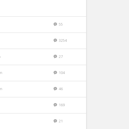
55
n
3254
n
27
en
104
en
46
169
n
21