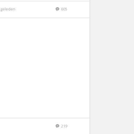
r geleden
605
219