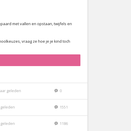
aard met vallen en opstaan, twijfels en
oolkeuzes, vraag ze hoe je je kind toch
jaar geleden
0
r geleden
1551
r geleden
1186