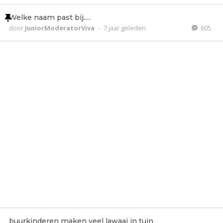
Welke naam past bij.....
door
JuniorModeratorViva
-
7 jaar geleden
605
buurkinderen maken veel lawaai in tuin