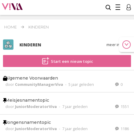
HOME
KINDEREN
KINDEREN
meer info
Start een nieuw topic
Algemene Voorwaarden
door
CommunityManagerViva
-
5 jaar geleden
0
Meisjesnamentopic
door
JuniorModeratorViva
-
7 jaar geleden
1551
Jongensnamentopic
door
JuniorModeratorViva
-
7 jaar geleden
1186