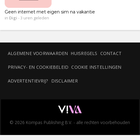
Geen internet met eigen sim na vakantie
in
Digi
-
3 uren geleden
ALGEMENE VOORWAARDEN
HUISREGELS
CONTACT
PRIVACY- EN COOKIEBELEID
COOKIE INSTELLINGEN
ADVERTENTIEVRIJ?
DISCLAIMER
© 2026 Kompas Publishing B.V. - alle rechten voorbehouden