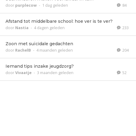
door
purplecow
-
1 dag geleden
84
Afstand tot middelbare school: hoe ver is te ver?
door
Nastia
-
4 dagen geleden
233
Zoon met suïcidale gedachten
door
RachelB
-
4 maanden geleden
204
Iemand tips inzake jeugdzorg?
door
Vivaatje
-
3 maanden geleden
52