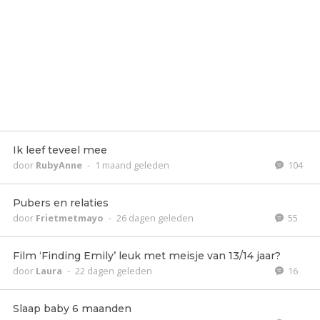
Ik leef teveel mee
door
RubyAnne
-
1 maand geleden
104
Pubers en relaties
door
Frietmetmayo
-
26 dagen geleden
55
Film ‘Finding Emily’ leuk met meisje van 13/14 jaar?
door
Laura
-
22 dagen geleden
16
Slaap baby 6 maanden