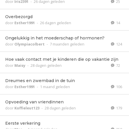
door
Iris2391
-
26 dagen geleden
25
Overbezorgd
door
Esther1991
-
26 dagen geleden
14
Ongelukkig in het moederschap of hormonen?
door
Olympiacolbert
-
7 maanden geleden
124
Hoe vaak contact met je kinderen die op vakantie zijn
door
Maisy
-
28 dagen geleden
72
Dreumes en zwembad in de tuin
door
Esther1991
-
1 maand geleden
106
Opvoeding van vriendinnen
door
Koffieleut123
-
28 dagen geleden
179
Eerste verkering