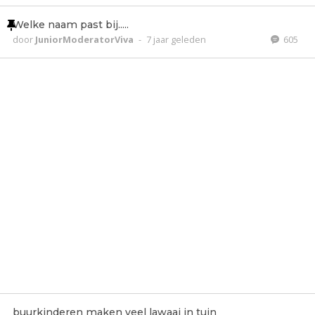
Welke naam past bij.....
door
JuniorModeratorViva
-
7 jaar geleden
605
buurkinderen maken veel lawaai in tuin