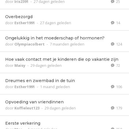
door
Iris2391
-
27 dagen geleden
25
Overbezorgd
door
Esther1991
-
27 dagen geleden
14
Ongelukkig in het moederschap of hormonen?
door
Olympiacolbert
-
7 maanden geleden
124
Hoe vaak contact met je kinderen die op vakantie zijn
door
Maisy
-
29 dagen geleden
72
Dreumes en zwembad in de tuin
door
Esther1991
-
1 maand geleden
106
Opvoeding van vriendinnen
door
Koffieleut123
-
29 dagen geleden
179
Eerste verkering