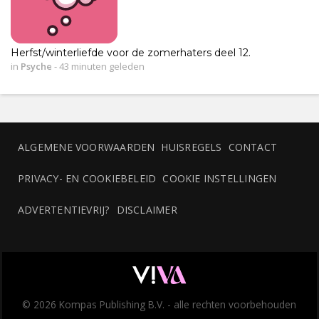
Herfst/winterliefde voor de zomerhaters deel 12.
in
Psyche
-
43 minuten geleden
ALGEMENE VOORWAARDEN
HUISREGELS
CONTACT
PRIVACY- EN COOKIEBELEID
COOKIE INSTELLINGEN
ADVERTENTIEVRIJ?
DISCLAIMER
© 2026 Kompas Publishing B.V. - alle rechten voorbehouden