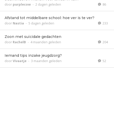
door
purplecow
-
2 dagen geleden
86
Afstand tot middelbare school: hoe ver is te ver?
door
Nastia
-
5 dagen geleden
233
Zoon met suïcidale gedachten
door
RachelB
-
4 maanden geleden
204
Iemand tips inzake jeugdzorg?
door
Vivaatje
-
3 maanden geleden
52