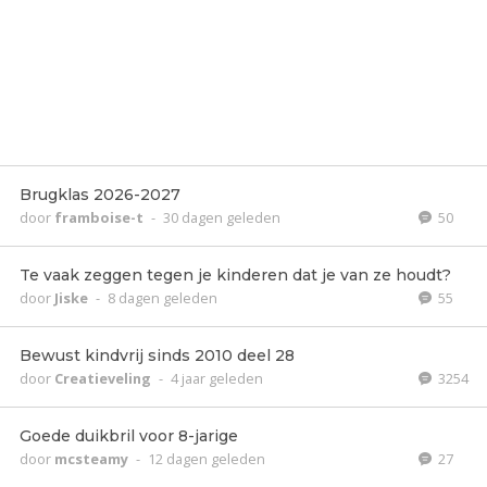
Brugklas 2026-2027
door
framboise-t
-
30 dagen geleden
50
Te vaak zeggen tegen je kinderen dat je van ze houdt?
door
Jiske
-
8 dagen geleden
55
Bewust kindvrij sinds 2010 deel 28
door
Creatieveling
-
4 jaar geleden
3254
Goede duikbril voor 8-jarige
door
mcsteamy
-
12 dagen geleden
27