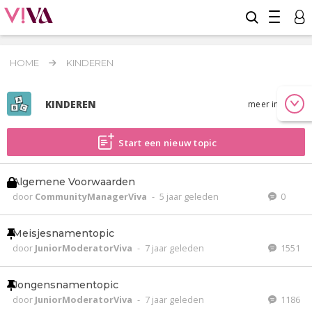
HOME
KINDEREN
KINDEREN
meer info
Start een nieuw topic
Algemene Voorwaarden
door
CommunityManagerViva
-
5 jaar geleden
0
Meisjesnamentopic
door
JuniorModeratorViva
-
7 jaar geleden
1551
Jongensnamentopic
door
JuniorModeratorViva
-
7 jaar geleden
1186