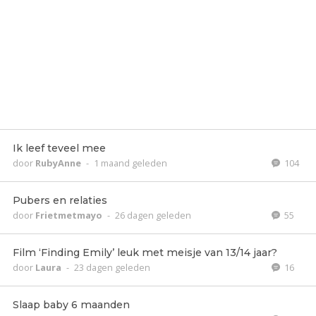
Ik leef teveel mee
door
RubyAnne
-
1 maand geleden
104
Pubers en relaties
door
Frietmetmayo
-
26 dagen geleden
55
Film ‘Finding Emily’ leuk met meisje van 13/14 jaar?
door
Laura
-
23 dagen geleden
16
Slaap baby 6 maanden