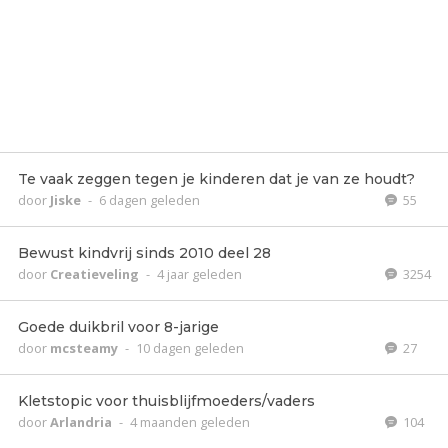
Te vaak zeggen tegen je kinderen dat je van ze houdt?
door
Jiske
-
6 dagen geleden
55
Bewust kindvrij sinds 2010 deel 28
door
Creatieveling
-
4 jaar geleden
3254
Goede duikbril voor 8-jarige
door
mcsteamy
-
10 dagen geleden
27
Kletstopic voor thuisblijfmoeders/vaders
door
Arlandria
-
4 maanden geleden
104