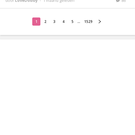
door
LoveDobby
-
1 maand geleden
86
1
2
3
4
5
...
1529