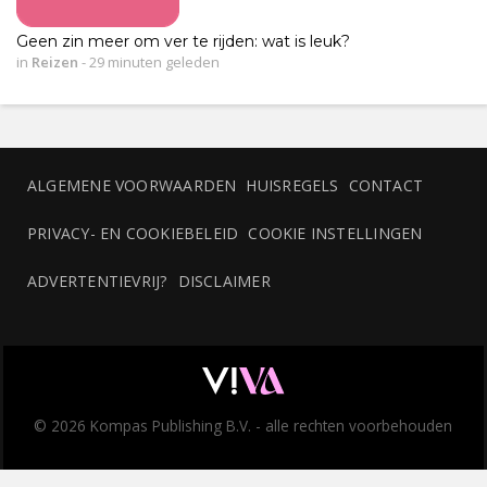
Geen zin meer om ver te rijden: wat is leuk?
in
Reizen
-
29 minuten geleden
ALGEMENE VOORWAARDEN
HUISREGELS
CONTACT
PRIVACY- EN COOKIEBELEID
COOKIE INSTELLINGEN
ADVERTENTIEVRIJ?
DISCLAIMER
© 2026 Kompas Publishing B.V. - alle rechten voorbehouden