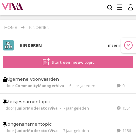
HOME
KINDEREN
KINDEREN
meer info
Start een nieuw topic
Algemene Voorwaarden
door
CommunityManagerViva
-
5 jaar geleden
0
Meisjesnamentopic
door
JuniorModeratorViva
-
7 jaar geleden
1551
Jongensnamentopic
door
JuniorModeratorViva
-
7 jaar geleden
1186