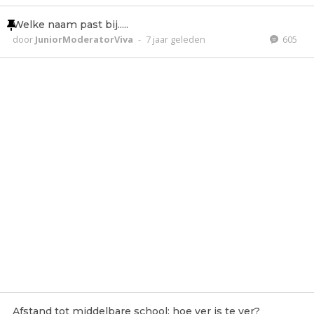
Welke naam past bij.....
door
JuniorModeratorViva
-
7 jaar geleden
605
Afstand tot middelbare school: hoe ver is te ver?