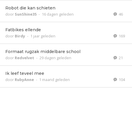
Robot die kan schieten
door
SunShine35
-
16 dagen geleden
46
Fatbikes ellende
door
Birdy
-
1 jaar geleden
169
Formaat rugzak middelbare school
door
Redvelvet
-
29 dagen geleden
21
Ik leef teveel mee
door
RubyAnne
-
1 maand geleden
104