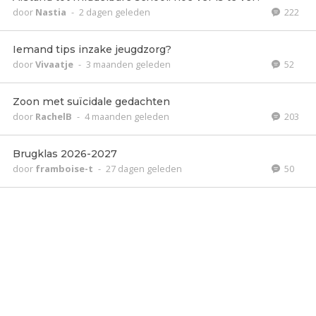
door
Nastia
-
2 dagen geleden
222
Iemand tips inzake jeugdzorg?
door
Vivaatje
-
3 maanden geleden
52
Zoon met suïcidale gedachten
door
RachelB
-
4 maanden geleden
203
Brugklas 2026-2027
door
framboise-t
-
27 dagen geleden
50