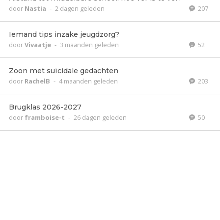
door
Nastia
-
2 dagen geleden
207
Iemand tips inzake jeugdzorg?
door
Vivaatje
-
3 maanden geleden
52
Zoon met suïcidale gedachten
door
RachelB
-
4 maanden geleden
203
Brugklas 2026-2027
door
framboise-t
-
26 dagen geleden
50