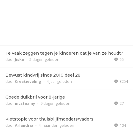
Te vaak zeggen tegen je kinderen dat je van ze houdt?
door
Jiske
-
5 dagen geleden
55
Bewust kindvrij sinds 2010 deel 28
door
Creatieveling
-
4 jaar geleden
3254
Goede duikbril voor 8-jarige
door
mcsteamy
-
9 dagen geleden
27
Kletstopic voor thuisblijfmoeders/vaders
door
Arlandria
-
4 maanden geleden
104