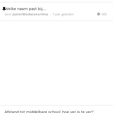
Welke naam past bij.....
door
JuniorModeratorViva
-
7 jaar geleden
605
Afstand tot middelbare school: hoe ver is te ver?