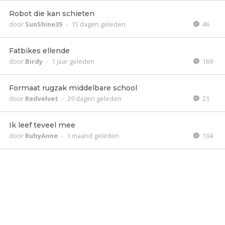
Robot die kan schieten
door
SunShine35
-
15 dagen geleden
46
Fatbikes ellende
door
Birdy
-
1 jaar geleden
169
Formaat rugzak middelbare school
door
Redvelvet
-
29 dagen geleden
21
Ik leef teveel mee
door
RubyAnne
-
1 maand geleden
104