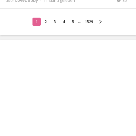
door
LoveDobby
-
1 maand geleden
86
1
2
3
4
5
...
1529