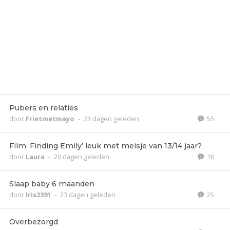
Pubers en relaties
door
Frietmetmayo
-
23 dagen geleden
55
Film ‘Finding Emily’ leuk met meisje van 13/14 jaar?
door
Laura
-
20 dagen geleden
16
Slaap baby 6 maanden
door
Iris2391
-
23 dagen geleden
25
Overbezorgd