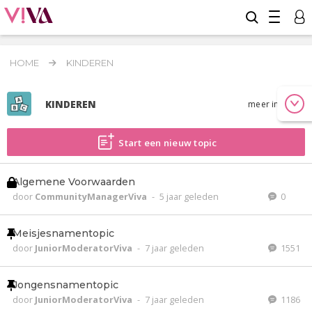
HOME
KINDEREN
KINDEREN
meer info
Start een nieuw topic
Algemene Voorwaarden
door
CommunityManagerViva
-
5 jaar geleden
0
Meisjesnamentopic
door
JuniorModeratorViva
-
7 jaar geleden
1551
Jongensnamentopic
door
JuniorModeratorViva
-
7 jaar geleden
1186