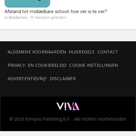
Afstand tot middelbare school: hoe ver is te ver?
in
Kinderen
-
15 minuten geleden
ALGEMENE VOORWAARDEN
HUISREGELS
CONTACT
PRIVACY- EN COOKIEBELEID
COOKIE INSTELLINGEN
ADVERTENTIEVRIJ?
DISCLAIMER
© 2026 Kompas Publishing B.V. - alle rechten voorbehouden