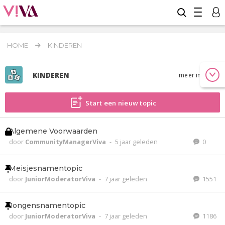
HOME
KINDEREN
KINDEREN
meer info
Start een nieuw topic
Algemene Voorwaarden
door
CommunityManagerViva
-
5 jaar geleden
0
Meisjesnamentopic
door
JuniorModeratorViva
-
7 jaar geleden
1551
Jongensnamentopic
door
JuniorModeratorViva
-
7 jaar geleden
1186