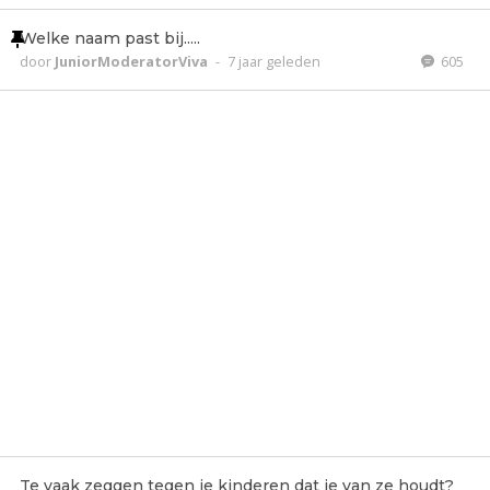
Welke naam past bij.....
door
JuniorModeratorViva
-
7 jaar geleden
605
Te vaak zeggen tegen je kinderen dat je van ze houdt?