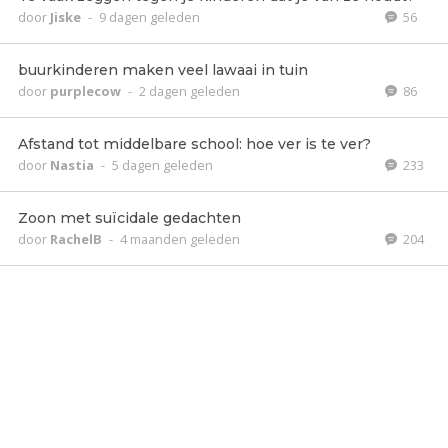
door
Jiske
-
9 dagen geleden
56
buurkinderen maken veel lawaai in tuin
door
purplecow
-
2 dagen geleden
86
Afstand tot middelbare school: hoe ver is te ver?
door
Nastia
-
5 dagen geleden
233
Zoon met suïcidale gedachten
door
RachelB
-
4 maanden geleden
204