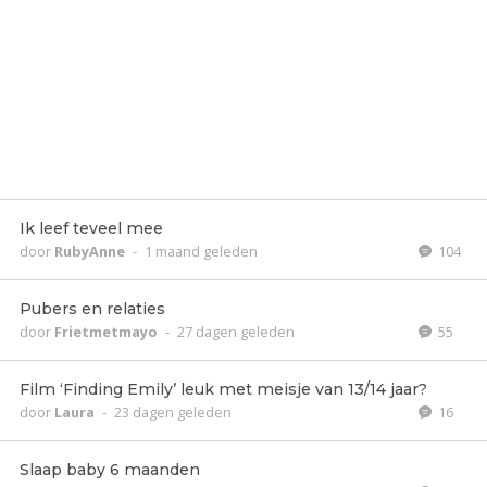
Ik leef teveel mee
door
RubyAnne
-
1 maand geleden
104
Pubers en relaties
door
Frietmetmayo
-
27 dagen geleden
55
Film ‘Finding Emily’ leuk met meisje van 13/14 jaar?
door
Laura
-
23 dagen geleden
16
Slaap baby 6 maanden