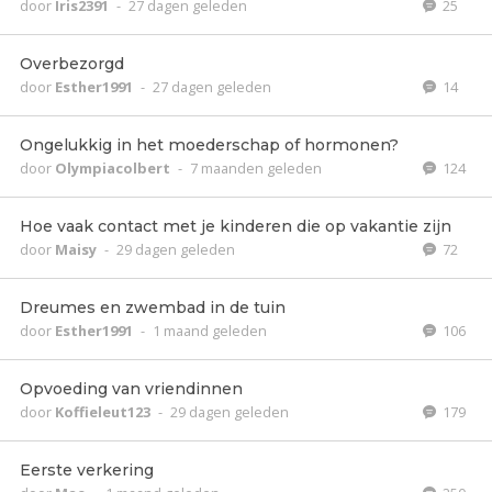
door
Iris2391
-
27 dagen geleden
25
Overbezorgd
door
Esther1991
-
27 dagen geleden
14
Ongelukkig in het moederschap of hormonen?
door
Olympiacolbert
-
7 maanden geleden
124
Hoe vaak contact met je kinderen die op vakantie zijn
door
Maisy
-
29 dagen geleden
72
Dreumes en zwembad in de tuin
door
Esther1991
-
1 maand geleden
106
Opvoeding van vriendinnen
door
Koffieleut123
-
29 dagen geleden
179
Eerste verkering