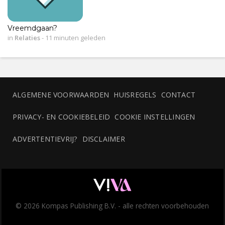
Vreemdgaan?
in
Relaties
-
11 minuten geleden
ALGEMENE VOORWAARDEN
HUISREGELS
CONTACT
PRIVACY- EN COOKIEBELEID
COOKIE INSTELLINGEN
ADVERTENTIEVRIJ?
DISCLAIMER
© 2026 Kompas Publishing B.V. - alle rechten voorbehouden