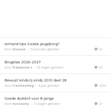
Iemand tips inzake jeugdzorg?
door
Vivaatje
-
3 maanden geleden
52
Brugklas 2026-2027
door
framboise-t
-
30 dagen geleden
50
Bewust kindvrij sinds 2010 deel 28
door
Creatieveling
-
4 jaar geleden
3254
Goede duikbril voor 8-jarige
door
mcsteamy
-
13 dagen geleden
27