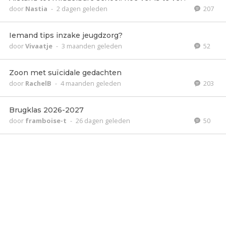
door
Nastia
-
2 dagen geleden
207
Iemand tips inzake jeugdzorg?
door
Vivaatje
-
3 maanden geleden
52
Zoon met suïcidale gedachten
door
RachelB
-
4 maanden geleden
203
Brugklas 2026-2027
door
framboise-t
-
26 dagen geleden
50