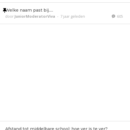
Welke naam past bij.....
door
JuniorModeratorViva
-
7 jaar geleden
605
Afstand tot middelbare school: hoe ver is te ver?