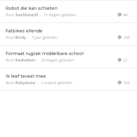
Robot die kan schieten
door
SunShine35
-
15 dagen geleden
46
Fatbikes ellende
door
Birdy
-
1 jaar geleden
169
Formaat rugzak middelbare school
door
Redvelvet
-
29 dagen geleden
21
Ik leef teveel mee
door
RubyAnne
-
1 maand geleden
104