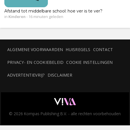
Afstand tot middelbare school: hoe ver is te ver?
in
Kinderen
-
16 minuten geleden
ALGEMENE VOORWAARDEN
HUISREGELS
CONTACT
PRIVACY- EN COOKIEBELEID
COOKIE INSTELLINGEN
ADVERTENTIEVRIJ?
DISCLAIMER
© 2026 Kompas Publishing B.V. - alle rechten voorbehouden