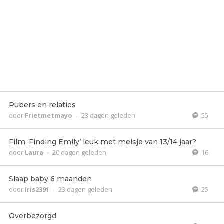
Pubers en relaties
door
Frietmetmayo
-
23 dagen geleden
55
Film ‘Finding Emily’ leuk met meisje van 13/14 jaar?
door
Laura
-
20 dagen geleden
16
Slaap baby 6 maanden
door
Iris2391
-
23 dagen geleden
25
Overbezorgd