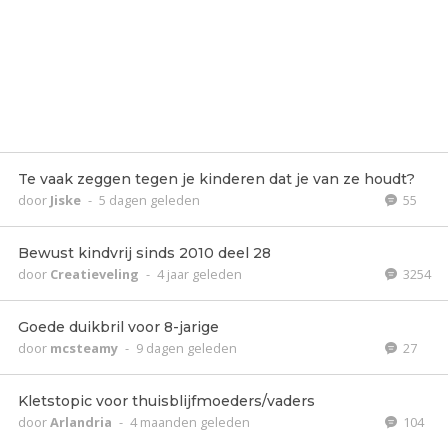
Te vaak zeggen tegen je kinderen dat je van ze houdt?
door
Jiske
-
5 dagen geleden
55
Bewust kindvrij sinds 2010 deel 28
door
Creatieveling
-
4 jaar geleden
3254
Goede duikbril voor 8-jarige
door
mcsteamy
-
9 dagen geleden
27
Kletstopic voor thuisblijfmoeders/vaders
door
Arlandria
-
4 maanden geleden
104