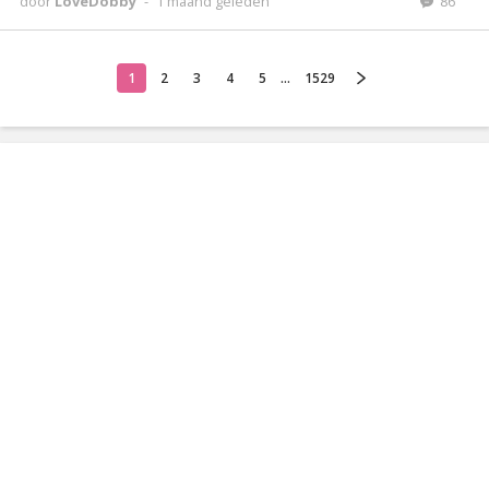
door
LoveDobby
-
1 maand geleden
86
1
2
3
4
5
...
1529