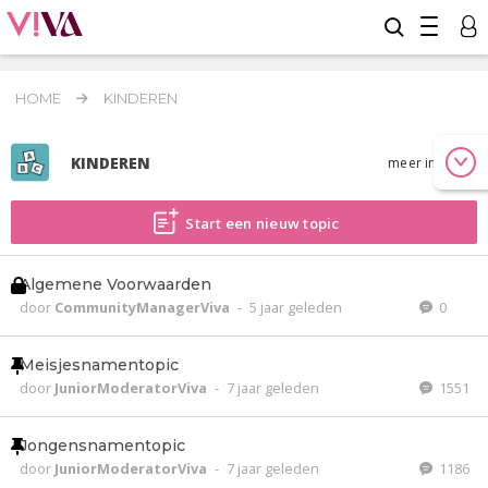
HOME
KINDEREN
KINDEREN
meer info
Start een nieuw topic
Algemene Voorwaarden
door
CommunityManagerViva
-
5 jaar geleden
0
Meisjesnamentopic
door
JuniorModeratorViva
-
7 jaar geleden
1551
Jongensnamentopic
door
JuniorModeratorViva
-
7 jaar geleden
1186