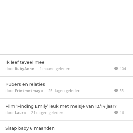
Ik leef teveel mee
door
RubyAnne
-
1 maand geleden
104
Pubers en relaties
door
Frietmetmayo
-
25 dagen geleden
55
Film ‘Finding Emily’ leuk met meisje van 13/14 jaar?
door
Laura
-
21 dagen geleden
16
Slaap baby 6 maanden