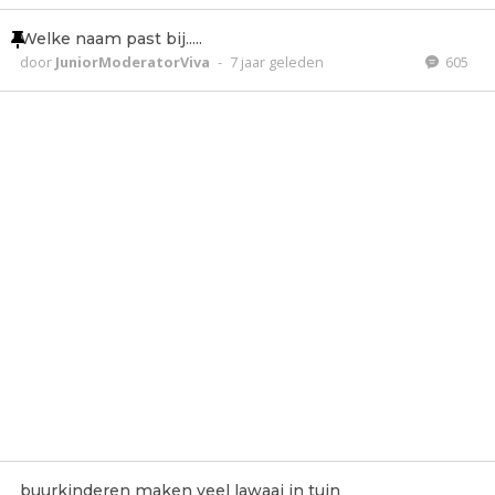
Welke naam past bij.....
door
JuniorModeratorViva
-
7 jaar geleden
605
buurkinderen maken veel lawaai in tuin