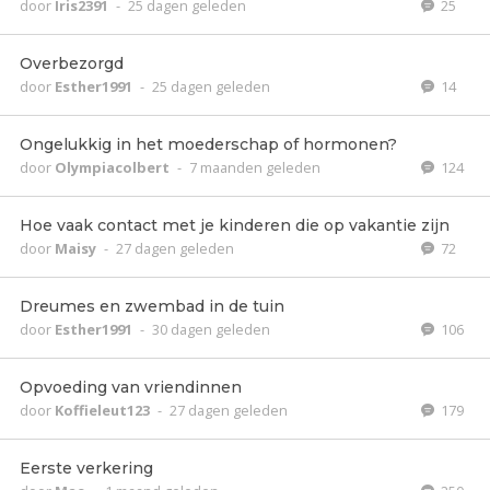
door
Iris2391
-
25 dagen geleden
25
Overbezorgd
door
Esther1991
-
25 dagen geleden
14
Ongelukkig in het moederschap of hormonen?
door
Olympiacolbert
-
7 maanden geleden
124
Hoe vaak contact met je kinderen die op vakantie zijn
door
Maisy
-
27 dagen geleden
72
Dreumes en zwembad in de tuin
door
Esther1991
-
30 dagen geleden
106
Opvoeding van vriendinnen
door
Koffieleut123
-
27 dagen geleden
179
Eerste verkering