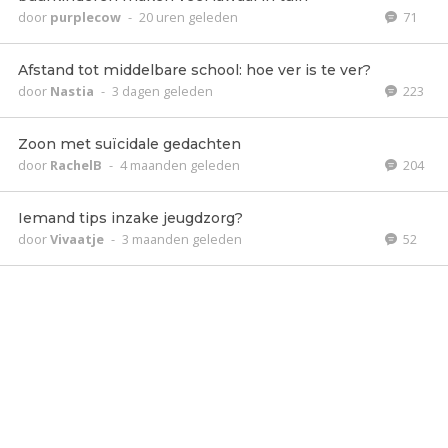
door
purplecow
-
20 uren geleden
71
Afstand tot middelbare school: hoe ver is te ver?
door
Nastia
-
3 dagen geleden
223
Zoon met suïcidale gedachten
door
RachelB
-
4 maanden geleden
204
Iemand tips inzake jeugdzorg?
door
Vivaatje
-
3 maanden geleden
52