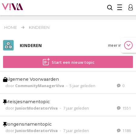
HOME
KINDEREN
KINDEREN
meer info
Start een nieuw topic
Algemene Voorwaarden
door
CommunityManagerViva
-
5 jaar geleden
0
Meisjesnamentopic
door
JuniorModeratorViva
-
7 jaar geleden
1551
Jongensnamentopic
door
JuniorModeratorViva
-
7 jaar geleden
1186