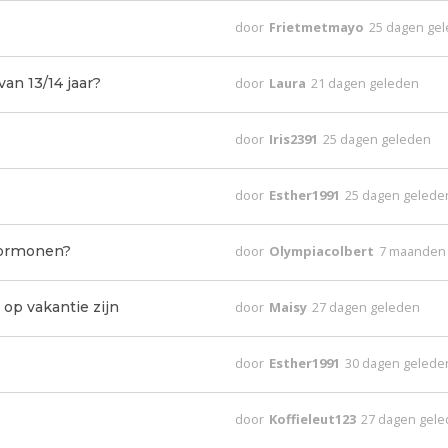
door
Frietmetmayo
25 dagen ge
an 13/14 jaar?
door
Laura
21 dagen geleden
door
Iris2391
25 dagen geleden
door
Esther1991
25 dagen gelede
hormonen?
door
Olympiacolbert
7 maanden
op vakantie zijn
door
Maisy
27 dagen geleden
door
Esther1991
30 dagen gelede
door
Koffieleut123
27 dagen gel