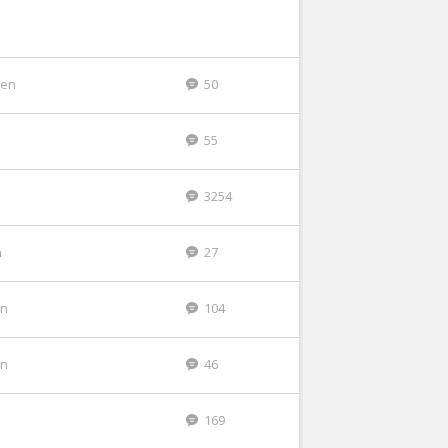
den
50
55
n
3254
n
27
en
104
en
46
169