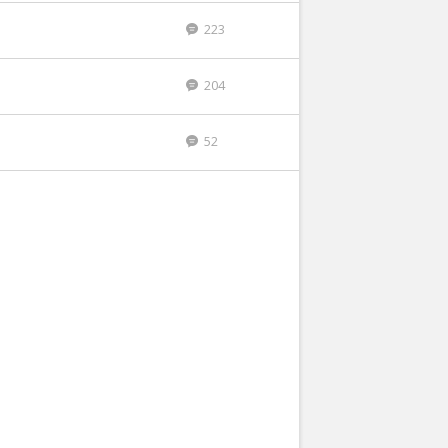
223
204
n
52