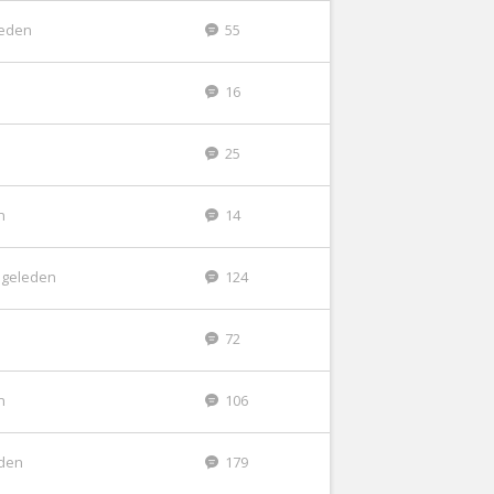
leden
55
16
25
n
14
 geleden
124
72
n
106
eden
179