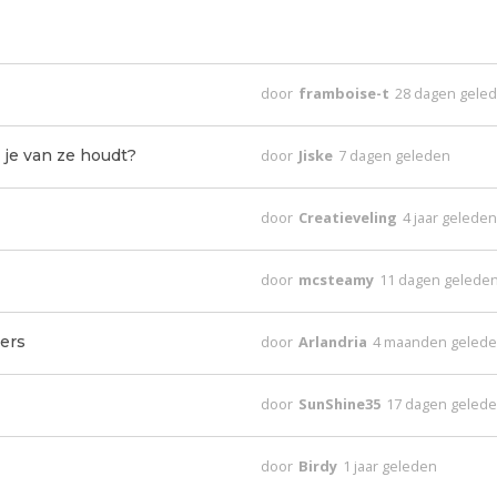
door
framboise-t
28 dagen gele
 je van ze houdt?
door
Jiske
7 dagen geleden
door
Creatieveling
4 jaar gelede
door
mcsteamy
11 dagen gelede
ders
door
Arlandria
4 maanden geled
door
SunShine35
17 dagen geled
door
Birdy
1 jaar geleden