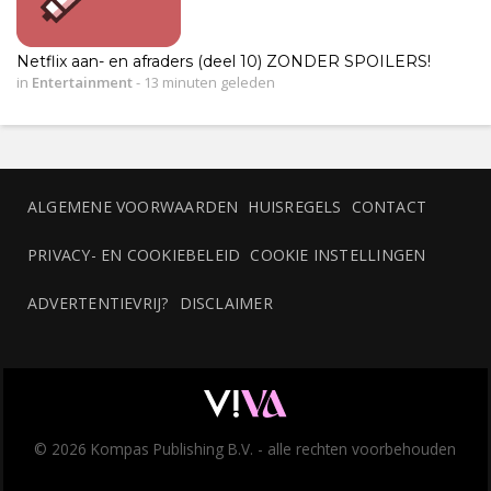
Netflix aan- en afraders (deel 10) ZONDER SPOILERS!
in
Entertainment
-
13 minuten geleden
ALGEMENE VOORWAARDEN
HUISREGELS
CONTACT
PRIVACY- EN COOKIEBELEID
COOKIE INSTELLINGEN
ADVERTENTIEVRIJ?
DISCLAIMER
© 2026 Kompas Publishing B.V. - alle rechten voorbehouden