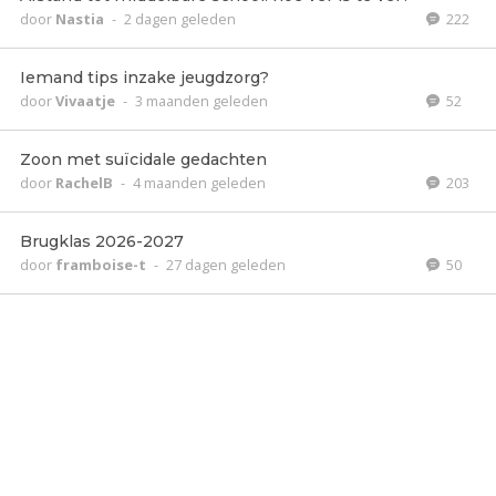
door
Nastia
-
2 dagen geleden
222
Iemand tips inzake jeugdzorg?
door
Vivaatje
-
3 maanden geleden
52
Zoon met suïcidale gedachten
door
RachelB
-
4 maanden geleden
203
Brugklas 2026-2027
door
framboise-t
-
27 dagen geleden
50