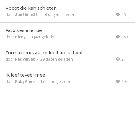
Robot die kan schieten
door
SunShine35
-
16 dagen geleden
46
Fatbikes ellende
door
Birdy
-
1 jaar geleden
169
Formaat rugzak middelbare school
door
Redvelvet
-
29 dagen geleden
21
Ik leef teveel mee
door
RubyAnne
-
1 maand geleden
104