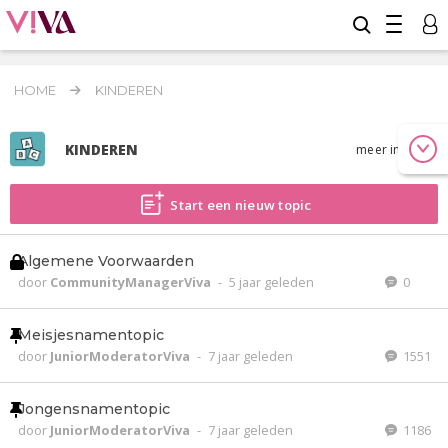
HOME
KINDEREN
KINDEREN
meer info
Start een nieuw topic
Algemene Voorwaarden
door
CommunityManagerViva
-
5 jaar geleden
0
Meisjesnamentopic
door
JuniorModeratorViva
-
7 jaar geleden
1551
Jongensnamentopic
door
JuniorModeratorViva
-
7 jaar geleden
1186