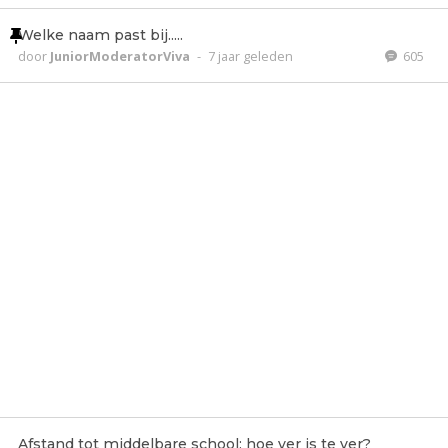
Welke naam past bij.....
door
JuniorModeratorViva
-
7 jaar geleden
605
Afstand tot middelbare school: hoe ver is te ver?