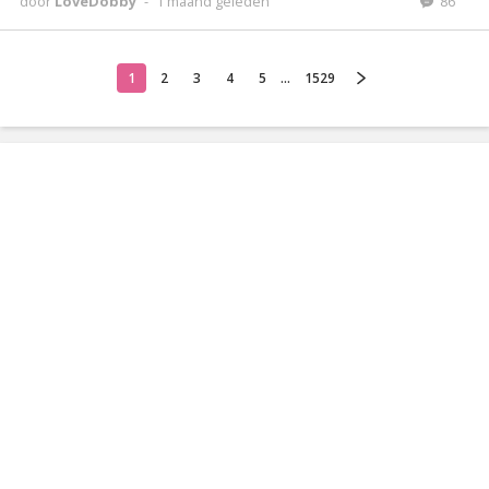
door
LoveDobby
-
1 maand geleden
86
1
2
3
4
5
...
1529