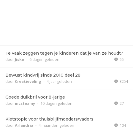
Te vaak zeggen tegen je kinderen dat je van ze houdt?
door
Jiske
-
6 dagen geleden
55
Bewust kindvrij sinds 2010 deel 28
door
Creatieveling
-
4 jaar geleden
3254
Goede duikbril voor 8-jarige
door
mcsteamy
-
10 dagen geleden
27
Kletstopic voor thuisblijfmoeders/vaders
door
Arlandria
-
4 maanden geleden
104