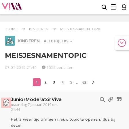
HOME
KINDEREN
MEISJESNAMENTOPIC
KINDEREN
ALLE PIJLERS
MEISJESNAMENTOPIC
07-01-2019 21:44
1552 berichten
Relaties
Werk & Studie
Geld & Recht
Reizen
Seks
Gezondheid
Coronavirus
Overig
COVID-19
1
2
3
4
5
...
63
Actueel
Oekraïne
Entertainment
Lijf & Lijn
Digi
Eten
Mode & Beauty
JuniorModeratorViva
maandag 7 januari 2019 om
21:44
Kinderen
Zwanger
Psyche
Thuis
Klussen
Het is weer tijd om een nieuw topic te openen, dus bij
deze!
Sport
Contact
Viva zoekt
Aangeboden