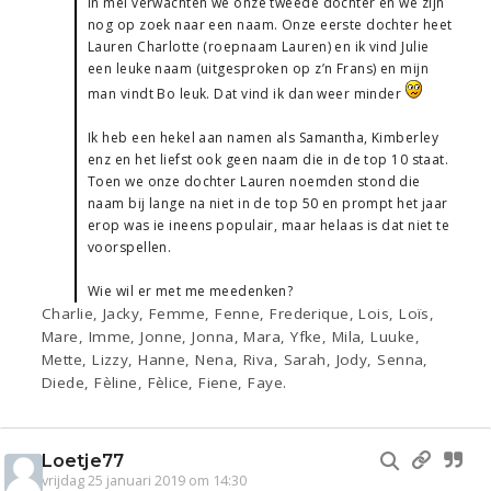
In mei verwachten we onze tweede dochter en we zijn
nog op zoek naar een naam. Onze eerste dochter heet
Lauren Charlotte (roepnaam Lauren) en ik vind Julie
een leuke naam (uitgesproken op z’n Frans) en mijn
man vindt Bo leuk. Dat vind ik dan weer minder
Ik heb een hekel aan namen als Samantha, Kimberley
enz en het liefst ook geen naam die in de top 10 staat.
Toen we onze dochter Lauren noemden stond die
naam bij lange na niet in de top 50 en prompt het jaar
erop was ie ineens populair, maar helaas is dat niet te
voorspellen.
Wie wil er met me meedenken?
Charlie, Jacky, Femme, Fenne, Frederique, Lois, Loïs,
Mare, Imme, Jonne, Jonna, Mara, Yfke, Mila, Luuke,
Mette, Lizzy, Hanne, Nena, Riva, Sarah, Jody, Senna,
Diede, Fèline, Fèlice, Fiene, Faye.
Loetje77
vrijdag 25 januari 2019 om 14:30