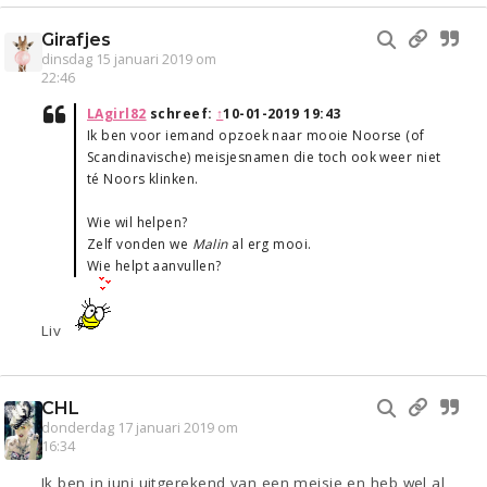
Girafjes
dinsdag 15 januari 2019 om
22:46
LAgirl82
schreef:
↑
10-01-2019 19:43
Ik ben voor iemand opzoek naar mooie Noorse (of
Scandinavische) meisjesnamen die toch ook weer niet
té Noors klinken.
Wie wil helpen?
Zelf vonden we
Malin
al erg mooi.
Wie helpt aanvullen?
Liv
CHL
donderdag 17 januari 2019 om
16:34
Ik ben in juni uitgerekend van een meisje en heb wel al