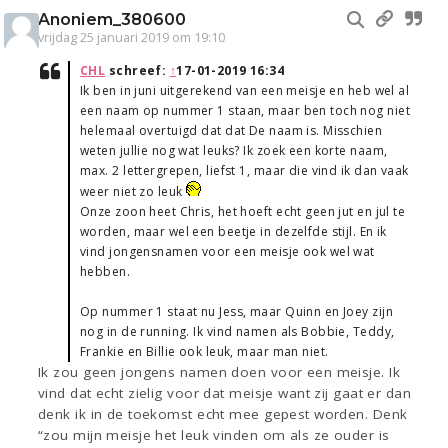
Anoniem_380600
vrijdag 25 januari 2019 om 19:10
CHL
schreef:
↑
17-01-2019 16:34
Ik ben in juni uitgerekend van een meisje en heb wel al
een naam op nummer 1 staan, maar ben toch nog niet
helemaal overtuigd dat dat De naam is. Misschien
weten jullie nog wat leuks? Ik zoek een korte naam,
max. 2 lettergrepen, liefst 1, maar die vind ik dan vaak
weer niet zo leuk
Onze zoon heet Chris, het hoeft echt geen jut en jul te
worden, maar wel een beetje in dezelfde stijl. En ik
vind jongensnamen voor een meisje ook wel wat
hebben.
Op nummer 1 staat nu Jess, maar Quinn en Joey zijn
nog in de running. Ik vind namen als Bobbie, Teddy,
Frankie en Billie ook leuk, maar man niet.
Ik zou geen jongens namen doen voor een meisje. Ik
vind dat echt zielig voor dat meisje want zij gaat er dan
denk ik in de toekomst echt mee gepest worden. Denk
“zou mijn meisje het leuk vinden om als ze ouder is