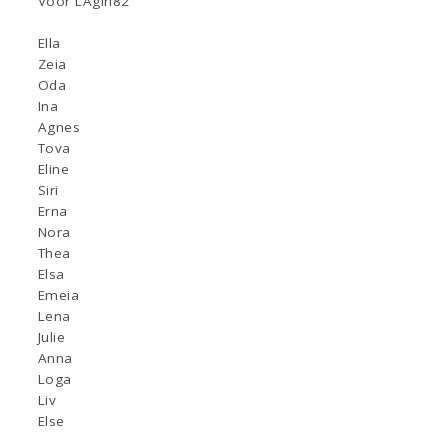
Voor LAgirl82
Ella
Zeia
Oda
Ina
Agnes
Tova
Eline
Siri
Erna
Nora
Thea
Elsa
Emeia
Lena
Julie
Anna
Loga
Liv
Else