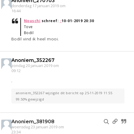
Anoniem_270703
donderdag 17 januari 2019 om
16:44
Nouschi
schreef:
↑
10-01-2019 20:30
Tove
Bodil
Bodil vind ik heel mooi.
Anoniem_352267
zondag 20 januari 2019 om
09:12
.
anoniem_352267 wijzigde dit bericht op 25-11-2019 11:55
99.50% gewijzigd
Anoniem_381908
woensdag 23 januari 2019 om
23:34