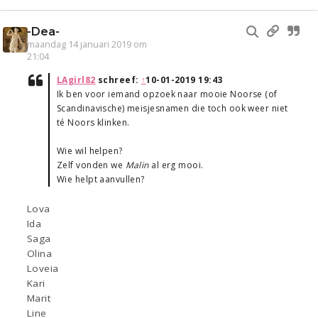
-Dea-
maandag 14 januari 2019 om
21:04
LAgirl82
schreef:
↑
10-01-2019 19:43
Ik ben voor iemand opzoek naar mooie Noorse (of
Scandinavische) meisjesnamen die toch ook weer niet
té Noors klinken.
Wie wil helpen?
Zelf vonden we
Malin
al erg mooi.
Wie helpt aanvullen?
Lova
Ida
Saga
Olina
Loveia
Kari
Marit
Line