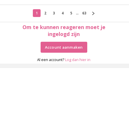
1
2
3
4
5
...
63
Om te kunnen reageren moet je
ingelogd zijn
Account aanmaken
Al een account?
Log dan hier in