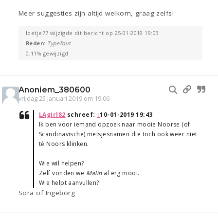
Meer suggesties zijn altijd welkom, graag zelfs!
loetje77 wijzigde dit bericht op 25-01-2019 19:03
Reden:
Typefout
0.11% gewijzigd
Anoniem_380600
vrijdag 25 januari 2019 om 19:06
LAgirl82
schreef:
↑
10-01-2019 19:43
Ik ben voor iemand opzoek naar mooie Noorse (of
Scandinavische) meisjesnamen die toch ook weer niet
té Noors klinken.
Wie wil helpen?
Zelf vonden we
Malin
al erg mooi.
Wie helpt aanvullen?
Söra of Ingeborg