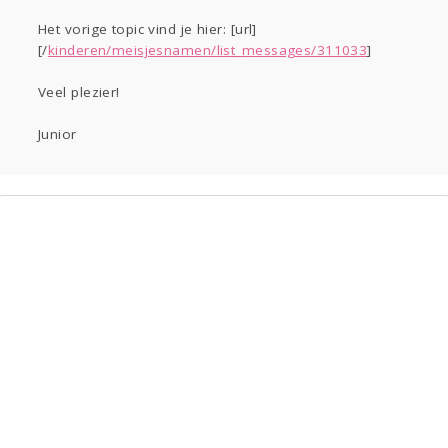
Gevraagd
Horen
Doen
Zien
Het vorige topic vind je hier: [url]
Lezen
[/
kinderen/meisjesnamen/list_messages/311033
]
Veel plezier!
Junior