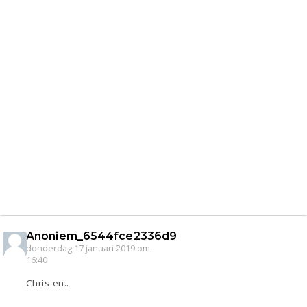
Anoniem_6544fce2336d9
donderdag 17 januari 2019 om
16:40
Chris en..