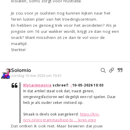
loslaten, soms zorgt voor frustratie.
Je zou voor je oudsten nog kunnen kijken naar het
‘leren lusten plan’ van het Voedingscentrum.
En hebben ze genoeg trek voor het avondeten? Als je
jongste om 16 uur wakker wordt, krijgt ze dan nog een
snack? Want misschien zit ze dan te vol voor de
maaltijd.
Sterkte!
Solomio
zondag 10 mei 2026 om 10:41
Klytaimnestra
schreef:
↑
10-05-2026 10:03
In dat artikel staat ook dat, naast genen,
omgevingsfactoren wel degelijk een rol spelen. Daar
heb je als ouder zeker invloed op.
Smaak is deels ook aangeleerd:
https://kro-
ncrv.nl/programmas/best-bi ... leren-eten
Dat ontken ik ook niet. Maar beweren dat jouw