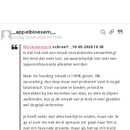
__appelbloesem__
zondag 10 mei 2026 om 10:36
Klytaimnestra
schreef:
↑
10-05-2026 10:30
Is dat ook niet een totaal onrealistische verwachting?
Een kind dat niets lust, zal waarschijnlijk niet snel een
superenthousiaste alleseter worden.
Maar de houding ‘smaak is 100% genen, 0%
opvoeding, dus stop maar met proberen’ vind ik nogal
fatalistisch. Door variatie te bieden, je kind te
betrekken bij het bereiden van eten, en eten te blijven
aanbieden, kun je de smaak van je kind in veel gevallen
wel degelijk verbreden.
Je hoeft zeker niet alles heerlijk te vinden, maar van ‘ik
ga al over mn nek als ik spinazie zie’ gaan naar ‘het is
niet m’n favoriete groente, maar als het op m’n bord