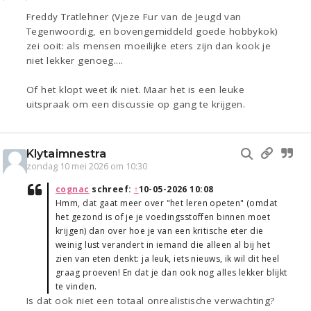
Freddy Tratlehner (Vjeze Fur van de Jeugd van
Tegenwoordig, en bovengemiddeld goede hobbykok)
zei ooit: als mensen moeilijke eters zijn dan kook je
niet lekker genoeg....
Of het klopt weet ik niet. Maar het is een leuke
uitspraak om een discussie op gang te krijgen.
Klytaimnestra
zondag 10 mei 2026 om 10:30
cognac
schreef:
↑
10-05-2026 10:08
Hmm, dat gaat meer over "het leren opeten" (omdat
het gezond is of je je voedingsstoffen binnen moet
krijgen) dan over hoe je van een kritische eter die
weinig lust verandert in iemand die alleen al bij het
zien van eten denkt: ja leuk, iets nieuws, ik wil dit heel
graag proeven! En dat je dan ook nog alles lekker blijkt
te vinden.
Is dat ook niet een totaal onrealistische verwachting?