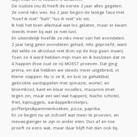
Sport
Contact
Viva zoekt
Aangeboden
De oudste (nu 8) heeft de eerste 2 jaar alles gegeten.
Gevraagd
Horen
Doen
Zien
Ze vond niks vies. Na 2 jaar begon de lastige fase met
“hoef ik niet” “bah” “lus ik niet” etc etc.
Lezen
Ik heb het toen allemaal wat los gelaten, maar er kwam
steeds meer bij wat ze niet lust.
En uiteindelijk hoefde ze niks meer van het avondeten.
2 jaar lang geen avondeten gehad, niks geproefd, want
dat wilde ze absoluut niet (kon op de kop gaan staan).
Toen ze 4 werd hebben mijn man en ik besloten dat ze
4 happen (hoe oud ze is) MOEST proeven. Dat ging
prima, en dat hebben we steeds meer uitgebreid, in
kleine stappen. Nu is ze 8, en lust ze gehaktbal,
gekookte aardappelen met spinazie, wortel, en
bloemkool, kant en klaar noodles, macaroni (met
tegen zin, maar eet wel wat happen), Nacho schotel,
friet, kipnuggets, aardappelkroketjes,
poffertjes&pannnenkoeken, pizza, paprika.
En ze begint nu uit zichzelf wat meer te proeven, en
nieuwsgieriger te zijn in ander eten. Dus af en toe
proeft ze eens wat, maar daar blijft het dan ook bij.