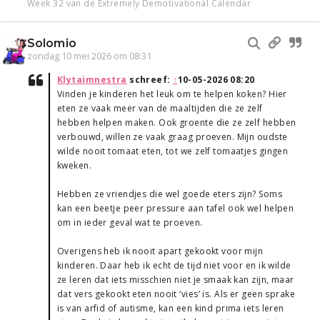
Week 32 van de Extremely Demotivational Calendar
Solomio
zondag 10 mei 2026 om 08:31
Klytaimnestra
schreef:
↑
10-05-2026 08:20
Vinden je kinderen het leuk om te helpen koken? Hier
eten ze vaak meer van de maaltijden die ze zelf
hebben helpen maken. Ook groente die ze zelf hebben
verbouwd, willen ze vaak graag proeven. Mijn oudste
wilde nooit tomaat eten, tot we zelf tomaatjes gingen
kweken.
Hebben ze vriendjes die wel goede eters zijn? Soms
kan een beetje peer pressure aan tafel ook wel helpen
om in ieder geval wat te proeven.
Overigens heb ik nooit apart gekookt voor mijn
kinderen. Daar heb ik echt de tijd niet voor en ik wilde
ze leren dat iets misschien niet je smaak kan zijn, maar
dat vers gekookt eten nooit ‘vies’ is. Als er geen sprake
is van arfid of autisme, kan een kind prima iets leren