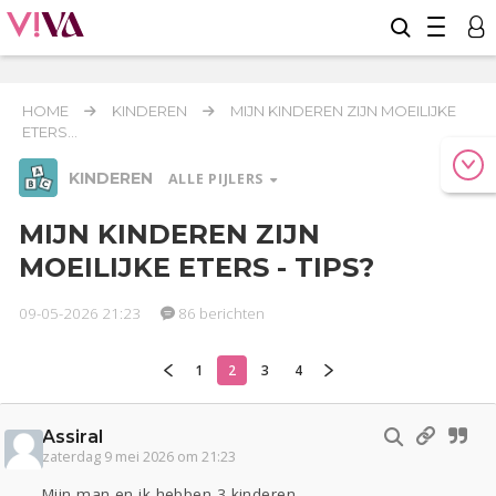
HOME
KINDEREN
MIJN KINDEREN ZIJN MOEILIJKE
ETERS...
KINDEREN
ALLE PIJLERS
MIJN KINDEREN ZIJN
MOEILIJKE ETERS - TIPS?
Relaties
Werk & Studie
Geld & Recht
Reizen
Seks
Gezondheid
Coronavirus
Overig
09-05-2026 21:23
86 berichten
COVID-19
Actueel
Oekraïne
Entertainment
Lijf & Lijn
1
2
3
4
Digi
Eten
Mode & Beauty
Assiral
Kinderen
zaterdag 9 mei 2026 om 21:23
Zwanger
Psyche
Thuis
Klussen
Mijn man en ik hebben 3 kinderen.