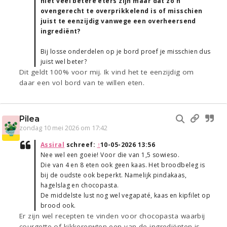
niet veel betere eters zijn maar dat zo'n
ovengerecht te overprikkelend is of misschien
juist te eenzijdig vanwege een overheersend
ingrediënt?
Bij losse onderdelen op je bord proef je misschien dus
juist wel beter?
Dit geldt 100% voor mij. Ik vind het te eenzijdig om
daar een vol bord van te willen eten.
Pilea
zondag 10 mei 2026 om 17:42
Assiral
schreef:
↑
10-05-2026 13:56
Nee wel een goeie! Voor die van 1,5 sowieso.
Die van 4 en 8 eten ook geen kaas. Het broodbeleg is
bij de oudste ook beperkt. Namelijk pindakaas,
hagelslag en chocopasta.
De middelste lust nog wel vegapaté, kaas en kipfilet op
brood ook.
Er zijn wel recepten te vinden voor chocopasta waarbij
courgette of kikkererwten een van de ingrediënten is.