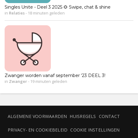
Singles Unite - Deel 3 2025 🌻 Swipe, chat & shine
in
Relaties
-
18 minuten geleden
Zwanger worden vanaf september ‘23 DEEL 3!
in
Zwanger
-
19 minuten geleden
ALGEMENE VOORWAARDEN
HUISREGELS
CONTACT
PRIVACY- EN COOKIEBELEID
COOKIE INSTELLINGEN