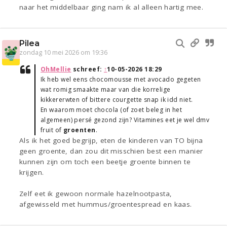
naar het middelbaar ging nam ik al alleen hartig mee.
Pilea
zondag 10 mei 2026 om 19:36
OhMellie
schreef:
↑
10-05-2026 18:29
Ik heb wel eens chocomousse met avocado gegeten
wat romig smaakte maar van die korrelige
kikkererwten of bittere courgette snap ik idd niet.
En waarom moet chocola (of zoet beleg in het
algemeen) persé gezond zijn? Vitamines eet je wel dmv
fruit of
groenten
.
Als ik het goed begrijp, eten de kinderen van TO bijna
geen groente, dan zou dit misschien best een manier
kunnen zijn om toch een beetje groente binnen te
krijgen.
Zelf eet ik gewoon normale hazelnootpasta,
afgewisseld met hummus/groentespread en kaas.