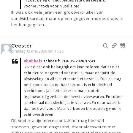
in zoet beleg of chocoladepasta dan kies ik bij
voorkeur toch voor Nutella oid.
Ik was ook vele jaren een grootverbruiker van
sandwichspread, maar op een gegeven moment was ik
het beu gegeten.
Ceester
dinsdag 12 mei 2026 om 17:26
Bbubbels
schreef:
↑
10-05-2026 15:41
Ik vind het ook belangrijk om kind te leren dat er niet
echt per se ongezond voedsel is, maar dat juist de
afwisseling en alles met mate het beste is. Dus ze mag
best chocopasta op haar brood. Is echt niet heel
slecht hoor. Ja er zit suiker in, maar dat zit
tegenwoordig zelfs in de meeste vleeswaren. En suiker
is helemaal niet slecht. Ja, té veel wel. En daar waak ik
dan ook wel voor. Maar verboden broodbeleg vind ik
echt overdreven.
Dit vind ik altijd interessant...Kind mag hier wel
snoepen, gewoon ongezond, maar vleeswaren met