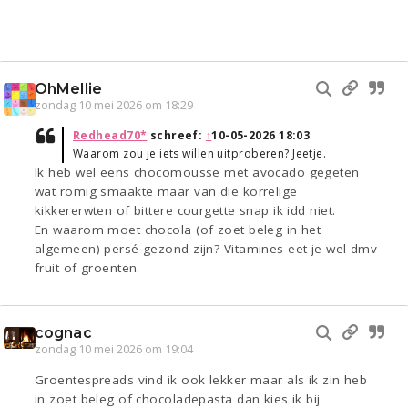
OhMellie
zondag 10 mei 2026 om 18:29
Redhead70*
schreef:
↑
10-05-2026 18:03
Waarom zou je iets willen uitproberen? Jeetje.
Ik heb wel eens chocomousse met avocado gegeten
wat romig smaakte maar van die korrelige
kikkererwten of bittere courgette snap ik idd niet.
En waarom moet chocola (of zoet beleg in het
algemeen) persé gezond zijn? Vitamines eet je wel dmv
fruit of groenten.
cognac
zondag 10 mei 2026 om 19:04
Groentespreads vind ik ook lekker maar als ik zin heb
in zoet beleg of chocoladepasta dan kies ik bij