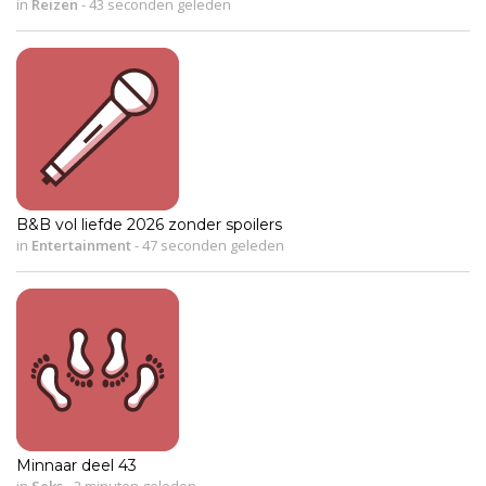
in
Reizen
-
43 seconden geleden
B&B vol liefde 2026 zonder spoilers
in
Entertainment
-
47 seconden geleden
Minnaar deel 43
in
Seks
-
2 minuten geleden