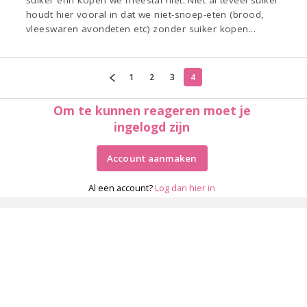
suiker erin kopen we meestal niet. Niet al teveel suiker
houdt hier vooral in dat we niet-snoep-eten (brood,
vleeswaren avondeten etc) zonder suiker kopen...
1
2
3
4
Om te kunnen reageren moet je
ingelogd zijn
Account aanmaken
Al een account?
Log dan hier in