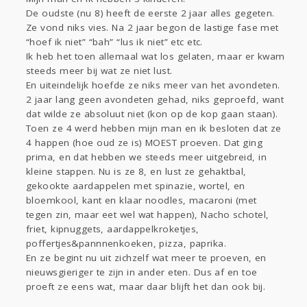
Sport
Contact
Viva zoekt
Aangeboden
De oudste (nu 8) heeft de eerste 2 jaar alles gegeten.
Gevraagd
Horen
Doen
Zien
Ze vond niks vies. Na 2 jaar begon de lastige fase met
“hoef ik niet” “bah” “lus ik niet” etc etc.
Lezen
Ik heb het toen allemaal wat los gelaten, maar er kwam
steeds meer bij wat ze niet lust.
En uiteindelijk hoefde ze niks meer van het avondeten.
2 jaar lang geen avondeten gehad, niks geproefd, want
dat wilde ze absoluut niet (kon op de kop gaan staan).
Toen ze 4 werd hebben mijn man en ik besloten dat ze
4 happen (hoe oud ze is) MOEST proeven. Dat ging
prima, en dat hebben we steeds meer uitgebreid, in
kleine stappen. Nu is ze 8, en lust ze gehaktbal,
gekookte aardappelen met spinazie, wortel, en
bloemkool, kant en klaar noodles, macaroni (met
tegen zin, maar eet wel wat happen), Nacho schotel,
friet, kipnuggets, aardappelkroketjes,
poffertjes&pannnenkoeken, pizza, paprika.
En ze begint nu uit zichzelf wat meer te proeven, en
nieuwsgieriger te zijn in ander eten. Dus af en toe
proeft ze eens wat, maar daar blijft het dan ook bij.