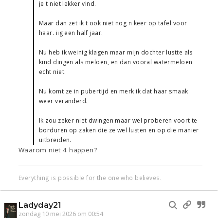
je t niet lekker vind.
Maar dan zet ik t ook niet nog n keer op tafel voor
haar. iig een half jaar.
Nu heb ik weinig klagen maar mijn dochter lustte als
kind dingen als meloen, en dan vooral watermeloen
echt niet.
Nu komt ze in pubertijd en merk ik dat haar smaak
weer veranderd.
Ik zou zeker niet dwingen maar wel proberen voort te
borduren op zaken die ze wel lusten en op die manier
uitbreiden.
Waarom niet 4 happen?
Everything is possible for the one who believes.
Ladyday21
zondag 10 mei 2026 om 00:54