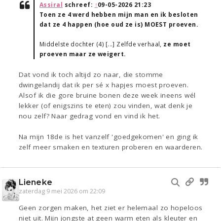
Assiral
schreef:
↑
09-05-2026 21:23
Toen ze 4 werd hebben mijn man en ik besloten
dat ze 4 happen (hoe oud ze is) MOEST proeven.
Middelste dochter (4) [...] Zelfde verhaal,
ze moet
proeven maar ze weigert.
Dat vond ik toch altijd zo naar, die stomme
dwingelandij dat ik per sé x hapjes moest proeven.
Alsof ik die gore bruine bonen deze week ineens wél
lekker (of enigszins te eten) zou vinden, wat denk je
nou zelf? Naar gedrag vond en vind ik het.
Na mijn 18de is het vanzelf 'goedgekomen' en ging ik
zelf meer smaken en texturen proberen en waarderen.
Lieneke
zaterdag 9 mei 2026 om 22:09
Geen zorgen maken, het ziet er helemaal zo hopeloos
niet uit. Mijn jongste at geen warm eten als kleuter en