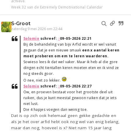
achieve.
Week 32 van de Extremely Demotivational Calendar
S-Groot
zaterdag 9 mei 2026 om 22:44
Solomio
schreef:
↑
09-05-2026 22:21
Bij de behandeling van bijv Arfid wordt er wel vanuit
gegaan dat je een nieuwe smaak
een x aantal keren
moet proberen om em te leren waarderen.
Sowieso lees ik dat wel vaker. Maar ik heb al die gore
dingen echt tientallen keren moeten eten en ik vind ze
nog steeds goor.
O nee, niet zo lekker.
Solomio
schreef:
↑
09-05-2026 22:27
Ow, en proeven bestaat voor het grootste deel uit
ruiken, dus je kunt meestal gewoon ruiken dat je iets
niet lust.
Die 4 hapjes voegen dan weinig toe.
Dat is op zich ook helemaal geen gekke gedachte en
als je het over arfid hebt ook nog wel van enig belang,
maar dan nog, hoeveel is x? Niet ruim 15 jaar lang