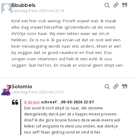
Bbubbels
zaterdag 9 mei 2026 om 22:16
Kind eet hier ook weinig. Proeft vrijwel niet. Ik maak
elke dag vrijwel hetzelfde (grotendeels uit de oven)
AVG’tje voor haar. Wij eten lekker waar we zin in
hebben. Ze is nu 4. Ik ga ervan uit dat ze ooit wel een
keer nieuwsgierig wordt naar iets anders. Moet er wel
bij zeggen dat ze goed rauwkost en fruit eet. Dus
zorgen over vitamines oid heb ik niet echt. Ik zou
zeggen: laat het los. En maak er vooral geen strijd van.
Solomio
zaterdag 9 mei 2026 om 22:21
S-Groot
schreef:
↑
09-05-2026 22:07
Dat vond ik toch altijd zo naar, die stomme
dwingelandij dat ik per sé x hapjes moest proeven.
Alsof ik die gore bruine bonen deze week ineens wél
lekker (of enigszins te eten) zou vinden, wat denk je
nou zelf? Naar gedrag vond en vind ik het.