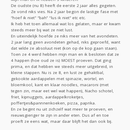
Sport
Contact
Viva zoekt
Aangeboden
De oudste (nu 8) heeft de eerste 2 jaar alles gegeten.
Gevraagd
Horen
Doen
Zien
Ze vond niks vies. Na 2 jaar begon de lastige fase met
“hoef ik niet” “bah” “lus ik niet” etc etc.
Lezen
Ik heb het toen allemaal wat los gelaten, maar er kwam
steeds meer bij wat ze niet lust.
En uiteindelijk hoefde ze niks meer van het avondeten.
2 jaar lang geen avondeten gehad, niks geproefd, want
dat wilde ze absoluut niet (kon op de kop gaan staan).
Toen ze 4 werd hebben mijn man en ik besloten dat ze
4 happen (hoe oud ze is) MOEST proeven. Dat ging
prima, en dat hebben we steeds meer uitgebreid, in
kleine stappen. Nu is ze 8, en lust ze gehaktbal,
gekookte aardappelen met spinazie, wortel, en
bloemkool, kant en klaar noodles, macaroni (met
tegen zin, maar eet wel wat happen), Nacho schotel,
friet, kipnuggets, aardappelkroketjes,
poffertjes&pannnenkoeken, pizza, paprika.
En ze begint nu uit zichzelf wat meer te proeven, en
nieuwsgieriger te zijn in ander eten. Dus af en toe
proeft ze eens wat, maar daar blijft het dan ook bij.