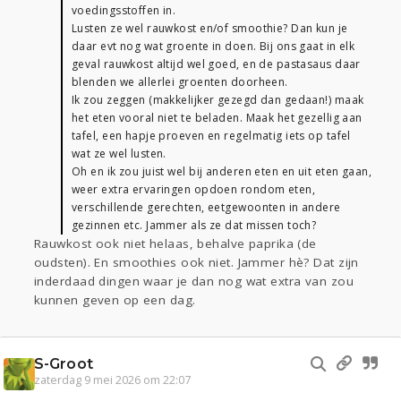
voedingsstoffen in.
Lusten ze wel rauwkost en/of smoothie? Dan kun je
daar evt nog wat groente in doen. Bij ons gaat in elk
geval rauwkost altijd wel goed, en de pastasaus daar
blenden we allerlei groenten doorheen.
Ik zou zeggen (makkelijker gezegd dan gedaan!) maak
het eten vooral niet te beladen. Maak het gezellig aan
tafel, een hapje proeven en regelmatig iets op tafel
wat ze wel lusten.
Oh en ik zou juist wel bij anderen eten en uit eten gaan,
weer extra ervaringen opdoen rondom eten,
verschillende gerechten, eetgewoonten in andere
gezinnen etc. Jammer als ze dat missen toch?
Rauwkost ook niet helaas, behalve paprika (de
oudsten). En smoothies ook niet. Jammer hè? Dat zijn
inderdaad dingen waar je dan nog wat extra van zou
kunnen geven op een dag.
S-Groot
zaterdag 9 mei 2026 om 22:07