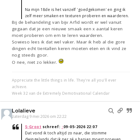
Na mijn 18de is het vanzelf 'goedgekomen' en ging ik
zelf meer smaken en texturen proberen en waarderen.
Bij de behandeling van bijv Arfid wordt er wel vanuit
gegaan dat je een nieuwe smaak een x aantal keren
moet proberen om em te leren waarderen.
Sowieso lees ik dat wel vaker. Maar ik heb al die gore
dingen echt tientallen keren moeten eten en ik vind ze
nog steeds goor.
O nee, niet zo lekker.
Appreciate the little things in life. They're all you'll ever
achieve.
Week 32 van de Extremely Demotivational Calendar
Lolalieve
zaterdag 9 mei 2026 om 22:22
S-Groot
schreef:
↑
09-05-2026 22:07
Dat vond ik toch altijd zo naar, die stomme
dwingelandij dat ik per sé x hapjes moest proeven.