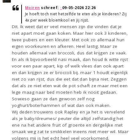
Moiren
schreef:
↑
09-05-2026 22:26
Je hoeft toch niet hetzelfde te eten als je kinderen? Zij
4x per week bloemkool en jij rijst.
Dit. Ik weet dat er veel mensen zijn die vinden dat je
niet apart moet gaan koken. Maar hier ook 3 kinderen,
twee pubers en een kleuter. Met ook zo allemaal hun
eigen voorkeuren en afkeren. Heel lastig. Maar ze
houden allemaal van broccoli, dus dat krijgen ze vaak.
En als ik bijvoorbeeld nasi maak, dan houd ik witte rijst
voor een paar apart, kip of welk vlees dan ook apart
en dan krijgen ze er broccoli bij. maar 1 houdt eigenlijk
niet zo van rijst, dus die eet dat dan bijna niet. Zeggen
dat als ze niet eten wat de pot schaft ze maar met een
lege maag naar bed moeten heb ik nooit gedaan.
Sowieso gaan ze dan gewoon zelf nog
yoghurt/boterhammen of wat dan ook maken.
Wij deden trouwens ook Rapley en ja het is vervelend
als je baby/dreumes/ peuter die altijd zelfstandig het
ene na het andere fruit of groente en dergelijke met
smaak weg zat te smikkelen ineens niet meer wil. Maar
volgens mij is het echt heel veel voorkomend.